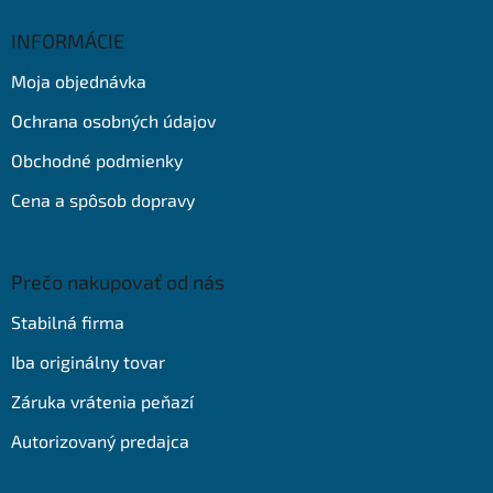
p
ä
INFORMÁCIE
t
Moja objednávka
i
e
Ochrana osobných údajov
Obchodné podmienky
Cena a spôsob dopravy
Prečo nakupovať od nás
Stabilná firma
Iba originálny tovar
Záruka vrátenia peňazí
Autorizovaný predajca