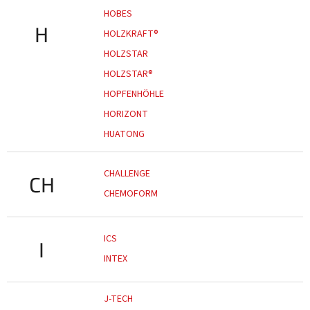
HOBES
H
HOLZKRAFT®
HOLZSTAR
HOLZSTAR®
HOPFENHÖHLE
HORIZONT
HUATONG
CHALLENGE
CH
CHEMOFORM
ICS
I
INTEX
J-TECH