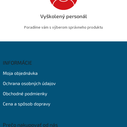
Vyškolený personál
Poradíme vám s výberom správneho produktu
Z
á
p
ä
INFORMÁCIE
t
Moja objednávka
i
e
Ochrana osobných údajov
Obchodné podmienky
Cena a spôsob dopravy
Prečo nakupovať od nás