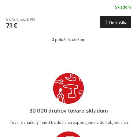
Skladom
57,72 € bez DPH
Do košíka
71 €
1
položiek celkom
O
v
l
á
d
a
c
i
e
p
r
v
30 000 druhov tovaru skladom
k
y
Tovar označený Ihneď k odoslaniu expedujeme v deň objednania
v
ý
p