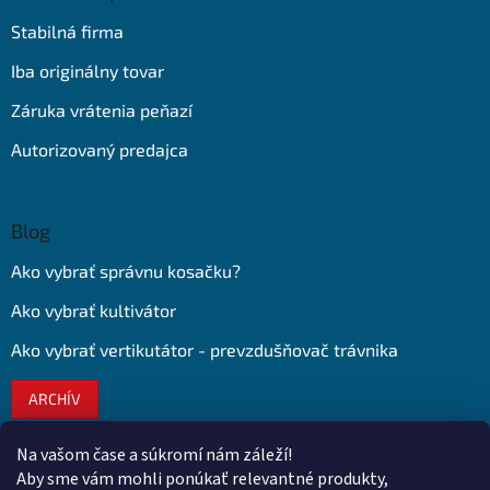
Stabilná firma
Iba originálny tovar
Záruka vrátenia peňazí
Autorizovaný predajca
Blog
Ako vybrať správnu kosačku?
Ako vybrať kultivátor
Ako vybrať vertikutátor - prevzdušňovač trávnika
ARCHÍV
Na vašom čase a súkromí nám záleží!
Kontakt
Aby sme vám mohli ponúkať relevantné produkty,