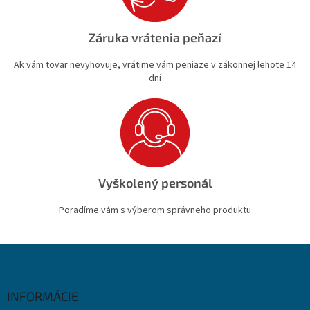
Záruka vrátenia peňazí
Ak vám tovar nevyhovuje, vrátime vám peniaze v zákonnej lehote 14
dní
Vyškolený personál
Poradíme vám s výberom správneho produktu
Z
á
p
ä
INFORMÁCIE