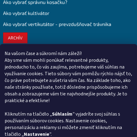
Ako vybrať správnu kosačku?
Ako vybrať kultivátor
Ako vybrať vertikutátor - prevzdušňovač trávnika
ARCHÍV
Na vašom čase a súkromí nám záleží!
Kontakt
Aby sme vám mohli ponúkať relevantné produkty,
jednoducho to, čo vás zaujíma, potrebujeme váš súhlas na
obchod
@
euroshopy.sk
využívanie cookies. Tieto súbory vám pomôžu rýchlo nájsť to,
0911 931 019
čo práve potrebujete a ušetria vám čas. Na základe toho, ako
naše stránky používate, totiž dôsledne prispôsobujeme ich
0911 931 019
obsah a zobrazujeme vám tie najvhodnejšie produkty. Je to
Facebook Euroshopy
praktické a efektívne!
Kliknutím na tlačidlo „
Súhlasím
" vyjadríte svoj súhlas s
Prijímame online platby
používaním súborov cookies. Nastavenie cookies,
personalizáciu a reklamy si môžete zmeniť kliknutím na
tlačidlo „
Nastavenie
".