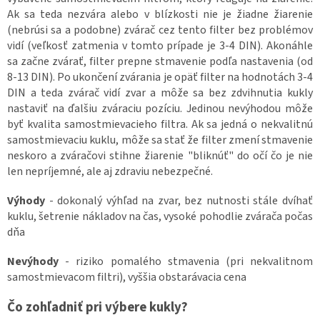
Ak sa teda nezvára alebo v blízkosti nie je žiadne žiarenie
(nebrúsi sa a podobne) zvárač cez tento filter bez problémov
vidí (veľkosť zatmenia v tomto prípade je 3-4 DIN). Akonáhle
sa začne zvárať, filter prepne stmavenie podľa nastavenia (od
8-13 DIN). Po ukončení zvárania je opäť filter na hodnotách 3-4
DIN a teda zvárač vidí zvar a môže sa bez zdvihnutia kukly
nastaviť na ďalšiu zváraciu pozíciu. Jedinou nevýhodou môže
byť kvalita samostmievacieho filtra. Ak sa jedná o nekvalitnú
samostmievaciu kuklu, môže sa stať že filter zmení stmavenie
neskoro a zváračovi stihne žiarenie "bliknúť" do očí čo je nie
len nepríjemné, ale aj zdraviu nebezpečné.
Výhody
- dokonalý výhľad na zvar, bez nutnosti stále dvíhať
kuklu, šetrenie nákladov na čas, vysoké pohodlie zvárača počas
dňa
Nevýhody
- riziko pomalého stmavenia (pri nekvalitnom
samostmievacom filtri), vyššia obstarávacia cena
Čo zohľadniť pri výbere kukly?