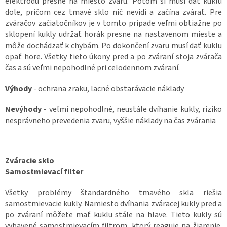
elektródu presne na miesto zvaru. Potom si musí dať kuklu
dole, pričom cez tmavé sklo nič nevidí a začína zvárať. Pre
zváračov začiatočníkov je v tomto prípade veľmi obtiažne po
sklopení kukly udržať horák presne na nastavenom mieste a
môže dochádzať k chybám. Po dokončení zvaru musí dať kuklu
opäť hore. Všetky tieto úkony pred a po zváraní stoja zvárača
čas a sú veľmi nepohodlné pri celodennom zváraní.
Výhody
- ochrana zraku, lacné obstarávacie náklady
Nevýhody
- veľmi nepohodlné, neustále dvíhanie kukly, riziko
nesprávneho prevedenia zvaru, vyššie náklady na čas zvárania
Zváracie sklo
Samostmievací filter
Všetky problémy štandardného tmavého skla riešia
samostmievacie kukly. Namiesto dvíhania zváracej kukly pred a
po zváraní môžete mať kuklu stále na hlave. Tieto kukly sú
vybavené samostmievacím filtrom, ktorý reaguje na žiarenie.