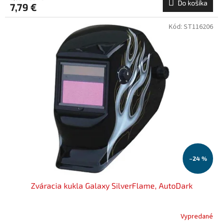
Do košíka
7,79 €
Kód:
ST116206
–24 %
Zváracia kukla Galaxy SilverFlame, AutoDark
Vypredané