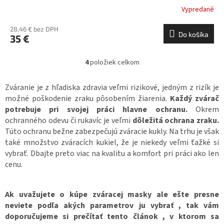
Vypredané
28,46 € bez DPH
Do košíka
35 €
4
položiek celkom
O
v
l
Zváranie je z hľadiska zdravia veľmi rizikové, jedným z rizík je
á
možné poškodenie zraku pôsobením žiarenia.
Každý zvárač
d
potrebuje pri svojej práci hlavne ochranu.
Okrem
a
ochranného odevu či rukavíc je veľmi
dôležitá ochrana zraku.
c
Túto ochranu bežne zabezpečujú zváracie kukly. Na trhu je však
i
také množstvo zváracích kukiel, že je niekedy veľmi ťažké si
e
p
vybrať. Dbajte preto viac na kvalitu a komfort pri práci ako len
r
cenu.
v
k
y
Ak uvažujete o kúpe zváracej masky ale ešte presne
v
neviete podľa akých parametrov ju vybrať , tak vám
ý
doporučujeme si prečítať tento článok , v ktorom sa
p