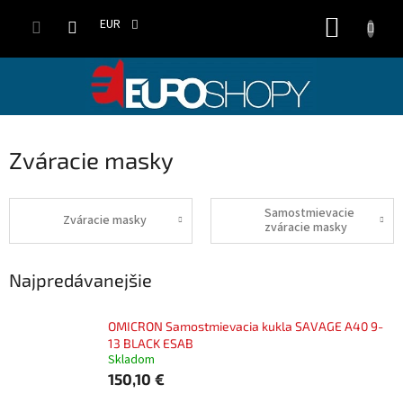
Prejsť
NÁKUP
na
EUR
obsah
KOŠÍK
Zváracie masky
Samostmievacie
Zváracie masky
zváracie masky
Najpredávanejšie
OMICRON Samostmievacia kukla SAVAGE A40 9-
13 BLACK ESAB
Skladom
150,10 €