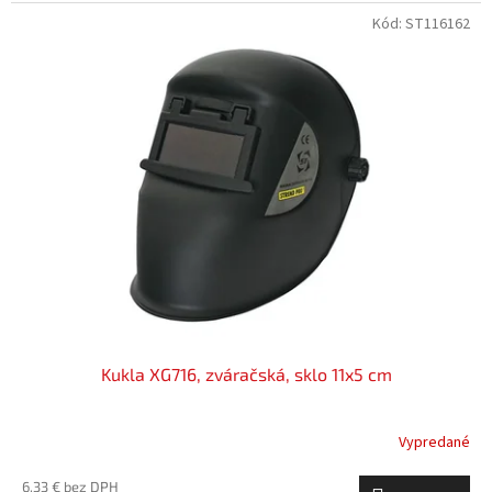
Kód:
ST116162
Kukla XG716, zváračská, sklo 11x5 cm
Vypredané
6,33 € bez DPH