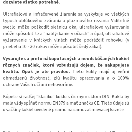
dozviete všetko potrebné.
i
s
u
Ultrafialové a infračervené žiarenie sa vyskytuje vo všetkých
typoch oblúkového zvárania a plazmového rezania. Viditeľné
svetlo môže poškodiť sietnicu oka, ultrafialové vyžarovanie
môže spôsobiť tzv. "nablýskanie v očiach" a úpal, ultrafialové
vyžarovanie v krátkych vlnách môže podráždiť rohovku (v
priebehu 10 - 30 rokov môže spôsobiť šedý zákal).
Vyvarujte sa preto nákupu lacných a neodskúšaných kukiel
rôznych značiek, ktoré vzbudzujú dojem, že nakupujete
kvalitu. Opak je ale pravdou.
Tieto kukly majú aj veľmi
obmedzenú životnosť, zlú kvalitu spracovania a o 100%
ochrane Vašich očí ani nehovoríme.
Kúpete si radšej "klasiku" kuklu s čiernym sklom DIN. Kukla by
mala vždy spĺňať normu EN379 a mať značku CE. Tieto údaje sú
u väčšiny kukiel uvedené priamo na samozatmievacej kazete.