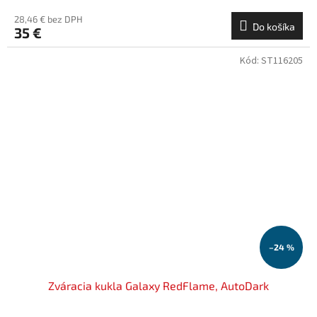
28,46 € bez DPH
Do košíka
35 €
Kód:
ST116205
–24 %
Zváracia kukla Galaxy RedFlame, AutoDark