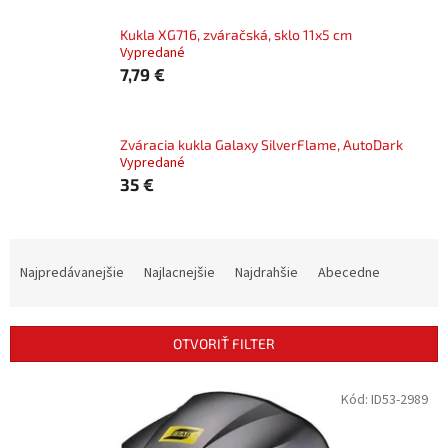
Kukla XG716, zváračská, sklo 11x5 cm
Vypredané
7,79 €
Zváracia kukla Galaxy SilverFlame, AutoDark
Vypredané
35 €
R
a
Najpredávanejšie
Najlacnejšie
Najdrahšie
Abecedne
d
e
n
OTVORIŤ FILTER
i
e
V
Kód:
ID53-2989
p
ý
r
p
o