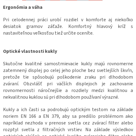
Ergonómia a váha
Pri celodennej práci urobí rozdiel v komforte aj niekoľko
desiatok gramov záťaže. Komfortný hlavový kríž s
nastaviteľnou veľkosťou tiež určite oceníte.
Optické vlastnosti kukly
Skutočne kvalitné samostmievacie kukly majú rovnomerne
zatemnený displej po celej jeho ploche bez svetlejších škvŕn,
pretože tie spôsobujú poškodenie zraku pri dlhodobom
zváraní. Obzvlášť pri väčších displejoch je zachovanie
rovnomernosti náročnejšie a rozdiely medzi kvalitnou a
nekvalitnou kuklou sú pri dlhodobom používaní výrazné.
Kukly a ich časti sa podrobujú optickým testom na základe
noriem EN 166 a EN 379, aby sa predišlo problémom ako
napríklad nezhoda v prenose svetla cez zvárací filter alebo
rozptyl svetla z filtračných vrstiev. Na základe výsledkov