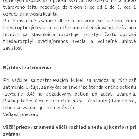
optických skúšok sa optická kvalita zváracieho filtra alebo
tvárového štítu rozdeľuje do troch tried od 1 do 3, kde 1
označuje najvyššiu kvalitu.
Pre konvenčné zváracie filtre a priezory existuje len jedna
trieda optických vlastností. Pri samozatemňovacích zváracích
filtroch sa klasifikácia rozdeľuje na štyri časti: optická
trieda/rozptyl svetla/prenos svetla a voliteľné uhlové
závislosti.
Rýchlosť zatemnenia
Pri väčšine samostmievacích kukiel sa uvádza aj rýchlosť
zatmenia. Určuje, za aký čas sa zmení zo štandardného odtieňu
(zvyčajne 3,4) na požadovaný odtieň po začatí zvárania.
Pochopiteľne, čím je toto číslo nižšie (čas kratší) tým lepšie,
lebo oko zvárača je chránené skôr.
Veľkosť priezoru
Väčší priezor znamená väčší rozhľad a teda aj komfort pri
zváraní.‎