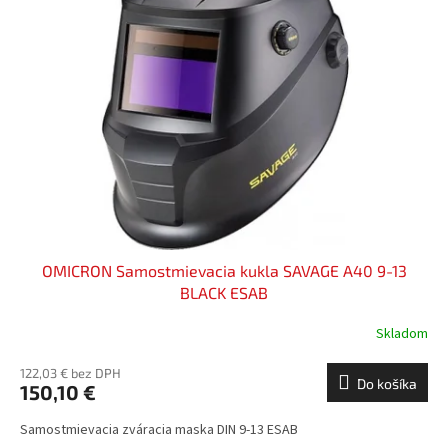
i
d
s
u
p
k
r
t
o
o
d
v
u
k
t
o
v
OMICRON Samostmievacia kukla SAVAGE A40 9-13
BLACK ESAB
Skladom
122,03 € bez DPH
Do košíka
150,10 €
Samostmievacia zváracia maska DIN 9-13 ESAB