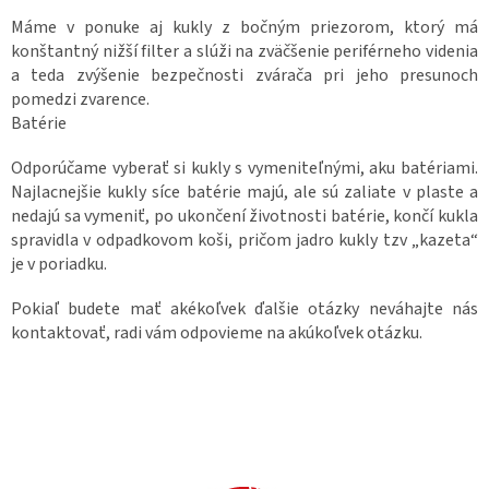
Máme v ponuke aj kukly z bočným priezorom, ktorý má
konštantný nižší filter a slúži na zväčšenie periférneho videnia
a teda zvýšenie bezpečnosti zvárača pri jeho presunoch
pomedzi zvarence.
Batérie
Odporúčame vyberať si kukly s vymeniteľnými, aku batériami.
Najlacnejšie kukly síce batérie majú, ale sú zaliate v plaste a
nedajú sa vymeniť, po ukončení životnosti batérie, končí kukla
spravidla v odpadkovom koši, pričom jadro kukly tzv „kazeta“
je v poriadku.
Pokiaľ budete mať akékoľvek ďalšie otázky neváhajte nás
kontaktovať, radi vám odpovieme na akúkoľvek otázku.