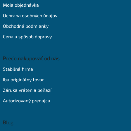
t
Moja objednávka
i
e
Ochrana osobných údajov
Obchodné podmienky
Cena a spôsob dopravy
Prečo nakupovať od nás
Stabilná firma
Iba originálny tovar
Záruka vrátenia peňazí
Autorizovaný predajca
Blog