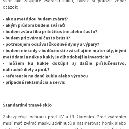
Skôr ako zakúpite zváraciu kuklu, skúste si položiť zopár
otázok:
• akou metódou budem zvárať?
• akým prúdom budem zvárať?
• budem zvárať iba príležitostne alebo často?
• budem pri zváraní často brúsiť?
• potrebujem odsávať škodlivé dymy a výpary?
• budem niekedy v budúcnosti zvárať aj iné materiály, inými
metódami a nákup kukly je dlhodobejšia investícia?
• môžem ku kukle dokúpiť aj ďalšie príslušenstvo,
náhradné diely a pod.?
• referencie na danú kuklu alebo výrobcu
• prípadná reklamácia a servis
Štandardné tmavé sklo
Zabezpečuje ochranu pred UV a IR žiarením. Pred zváraním
musí mať zvárač masku zdvihnutú a nasmerovať horák alebo