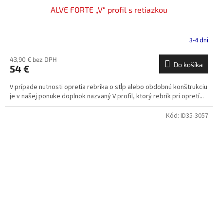
ALVE FORTE „V“ profil s retiazkou
3-4 dni
43,90 € bez DPH
Do košíka
54 €
V prípade nutnosti opretia rebríka o stĺp alebo obdobnú konštrukciu
je v našej ponuke doplnok nazvaný V profil, ktorý rebrík pri opretí...
Kód:
ID35-3057