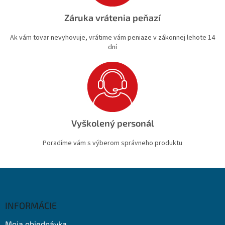
Záruka vrátenia peňazí
Ak vám tovar nevyhovuje, vrátime vám peniaze v zákonnej lehote 14
dní
Vyškolený personál
Poradíme vám s výberom správneho produktu
Z
á
p
ä
INFORMÁCIE
t
Moja objednávka