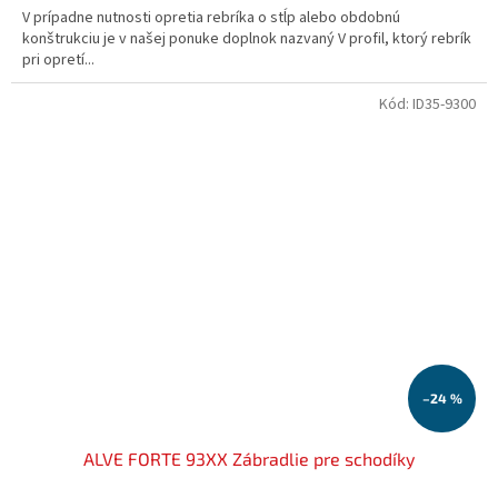
V prípadne nutnosti opretia rebríka o stĺp alebo obdobnú
konštrukciu je v našej ponuke doplnok nazvaný V profil, ktorý rebrík
pri opretí...
Kód:
ID35-9300
–24 %
ALVE FORTE 93XX Zábradlie pre schodíky