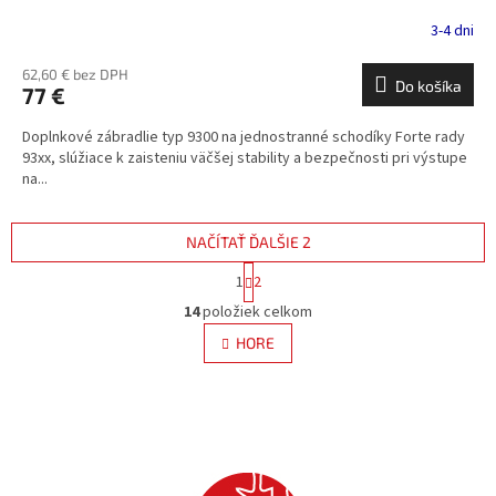
3-4 dni
62,60 € bez DPH
Do košíka
77 €
Doplnkové zábradlie typ 9300 na jednostranné schodíky Forte rady
93xx, slúžiace k zaisteniu väčšej stability a bezpečnosti pri výstupe
na...
NAČÍTAŤ ĎALŠIE 2
S
1
2
t
O
r
14
položiek celkom
v
á
l
HORE
n
á
k
d
o
v
a
a
c
n
i
i
e
e
p