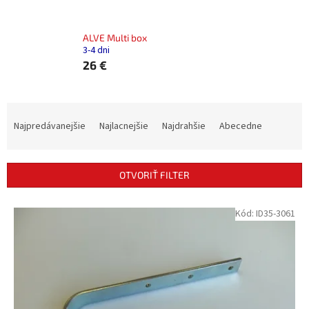
ALVE Multi box
3-4 dni
26 €
R
a
Najpredávanejšie
Najlacnejšie
Najdrahšie
Abecedne
d
e
n
OTVORIŤ FILTER
i
e
V
Kód:
ID35-3061
p
ý
r
p
o
i
d
s
u
p
k
r
t