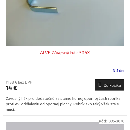
o
o
d
v
u
k
t
o
v
ALVE Závesný hák 306X
3-4 dni
11,38 € bez DPH
Do košíka
14 €
Závesný hák pre dodatočné zaistenie hornej opornej časti rebríka
proti ev. oddialeniu od opornej plochy. Rebrík ako taký však stále
musí...
Kód:
ID35-3070