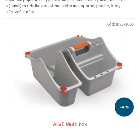
výsuvných rebríkov po stene alebo inej opornej ploche, kedy
zároveň chráni...
Kód:
ID35-3003
–4 %
ALVE Multi box