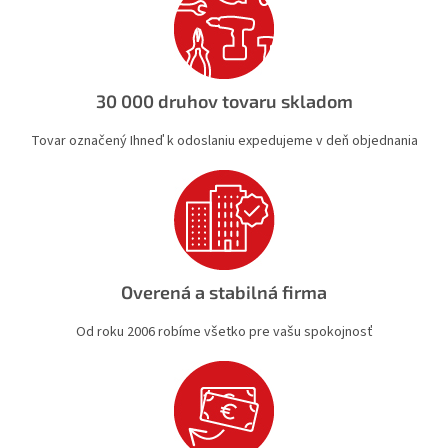
r
v
k
y
v
30 000 druhov tovaru skladom
ý
p
Tovar označený Ihneď k odoslaniu expedujeme v deň objednania
i
s
u
Overená a stabilná firma
Od roku 2006 robíme všetko pre vašu spokojnosť