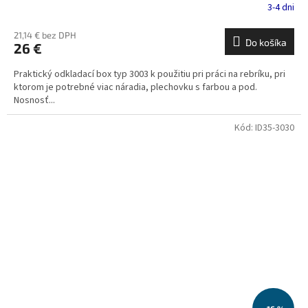
3-4 dni
21,14 € bez DPH
Do košíka
26 €
Praktický odkladací box typ 3003 k použitiu pri práci na rebríku, pri
ktorom je potrebné viac náradia, plechovku s farbou a pod.
Nosnosť...
Kód:
ID35-3030