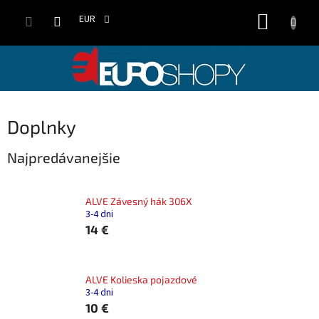
Prejsť
NÁKUP
na
EUR
obsah
KOŠÍK
Doplnky
Najpredávanejšie
ALVE Závesný hák 306X
3-4 dni
14 €
ALVE Kolieska pojazdové
3-4 dni
10 €