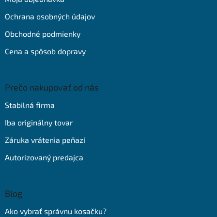
i
e
Ochrana osobných údajov
Obchodné podmienky
Cena a spôsob dopravy
Prečo nakupovať od nás
Stabilná firma
Iba originálny tovar
Záruka vrátenia peňazí
Autorizovaný predajca
Blog
Ako vybrať správnu kosačku?