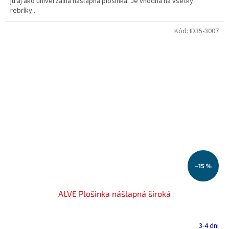
ju aj ako univerzálna nášľapná plošinka. Je vhodná na všetky
rebríky...
Kód:
ID35-3007
–15 %
ALVE Plošinka nášlapná široká
3-4 dni