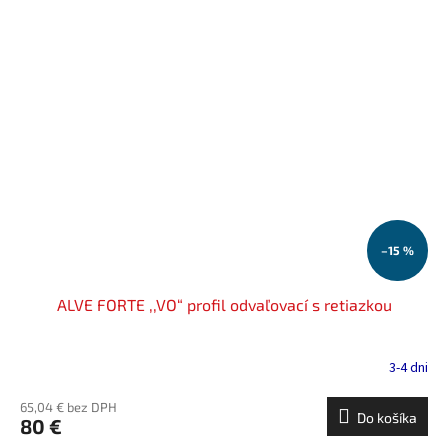
–15 %
ALVE FORTE ,,VO“ profil odvaľovací s retiazkou
3-4 dni
65,04 € bez DPH
Do košíka
80 €