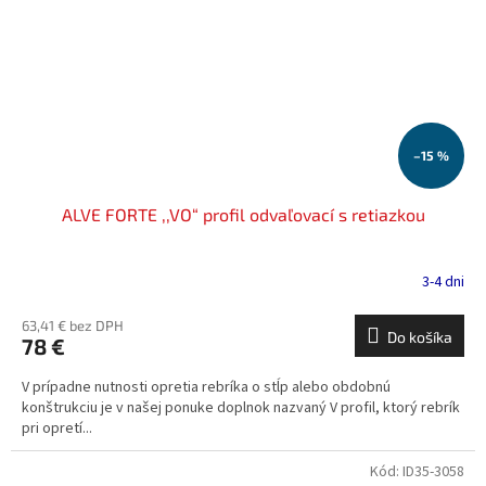
–15 %
ALVE FORTE ,,VO“ profil odvaľovací s retiazkou
3-4 dni
63,41 € bez DPH
Do košíka
78 €
V prípadne nutnosti opretia rebríka o stĺp alebo obdobnú
konštrukciu je v našej ponuke doplnok nazvaný V profil, ktorý rebrík
pri opretí...
Kód:
ID35-3058