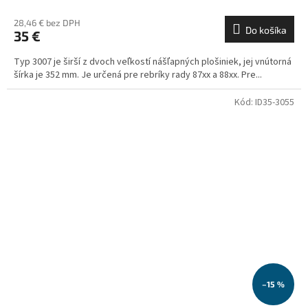
28,46 € bez DPH
Do košíka
35 €
Typ 3007 je širší z dvoch veľkostí nášľapných plošiniek, jej vnútorná
šírka je 352 mm. Je určená pre rebríky rady 87xx a 88xx. Pre...
Kód:
ID35-3055
–15 %