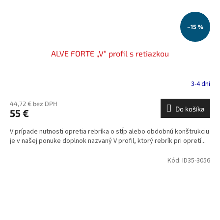
–15 %
ALVE FORTE „V“ profil s retiazkou
3-4 dni
44,72 € bez DPH
Do košíka
55 €
V prípade nutnosti opretia rebríka o stĺp alebo obdobnú konštrukciu
je v našej ponuke doplnok nazvaný V profil, ktorý rebrík pri opretí...
Kód:
ID35-3056