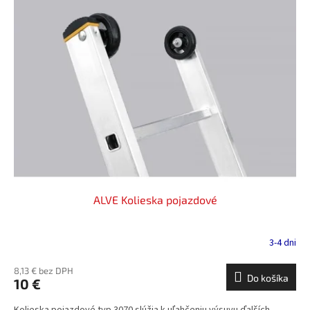
ALVE Kolieska pojazdové
3-4 dni
8,13 € bez DPH
Do košíka
10 €
Kolieska pojazdové typ 3070 slúžia k uľahčeniu výsuvu ďalších