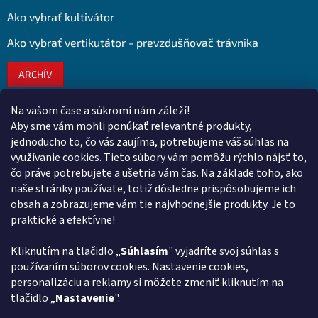
Ako vybrať kultivátor
Ako vybrať vertikutátor - prevzdušňovač trávnika
ARCHÍV
Na vašom čase a súkromí nám záleží!
Kontakt
Aby sme vám mohli ponúkať relevantné produkty,
jednoducho to, čo vás zaujíma, potrebujeme váš súhlas na
obchod
@
euroshopy.sk
využívanie cookies. Tieto súbory vám pomôžu rýchlo nájsť to,
0911 931 019
čo práve potrebujete a ušetria vám čas. Na základe toho, ako
naše stránky používate, totiž dôsledne prispôsobujeme ich
0911 931 019
obsah a zobrazujeme vám tie najvhodnejšie produkty. Je to
Facebook Euroshopy
praktické a efektívne!
Kliknutím na tlačidlo „
Súhlasím
" vyjadríte svoj súhlas s
Prijímame online platby
používaním súborov cookies. Nastavenie cookies,
personalizáciu a reklamy si môžete zmeniť kliknutím na
tlačidlo „
Nastavenie
".