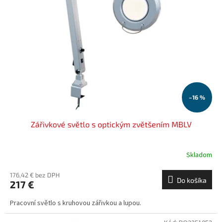
–16 %
Zářivkové světlo s optickým zvětšením MBLV
Skladom
176,42 € bez DPH
Do košíka
217 €
Pracovní světlo s kruhovou zářivkou a lupou.