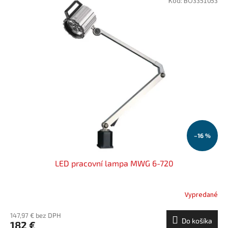
Kód:
BO3351053
–16 %
LED pracovní lampa MWG 6-720
Vypredané
147,97 € bez DPH
Do košíka
182 €