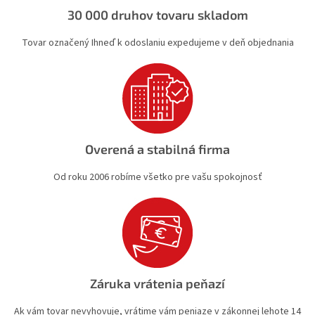
v
30 000 druhov tovaru skladom
k
y
Tovar označený Ihneď k odoslaniu expedujeme v deň objednania
v
ý
p
i
s
u
Overená a stabilná firma
Od roku 2006 robíme všetko pre vašu spokojnosť
Záruka vrátenia peňazí
Ak vám tovar nevyhovuje, vrátime vám peniaze v zákonnej lehote 14