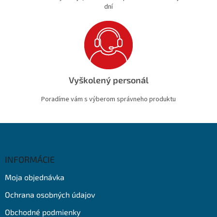
dní
Vyškolený personál
Poradíme vám s výberom správneho produktu
Z
á
p
ä
INFORMÁCIE
t
Moja objednávka
i
e
Ochrana osobných údajov
Obchodné podmienky