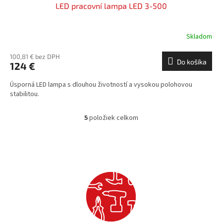
LED pracovní lampa LED 3-500
Skladom
100,81 € bez DPH
Do košíka
124 €
Úsporná LED lampa s dlouhou životností a vysokou polohovou
stabilitou.
5
položiek celkom
O
v
l
á
d
a
c
i
e
p
r