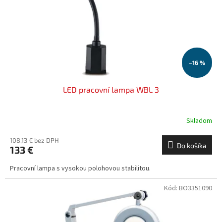
o
o
d
v
u
k
t
o
–16 %
v
LED pracovní lampa WBL 3
Skladom
108,13 € bez DPH
Do košíka
133 €
Pracovní lampa s vysokou polohovou stabilitou.
Kód:
BO3351090