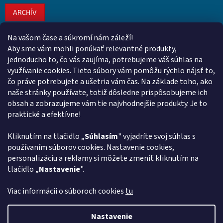
ARCHÍV
Na vašom čase a súkromí nám záleží!
Kontakt
Aby sme vám mohli ponúkať relevantné produkty,
jednoducho to, čo vás zaujíma, potrebujeme váš súhlas na
obchod
@
euroshopy.sk
využívanie cookies. Tieto súbory vám pomôžu rýchlo nájsť to,
0911 931 019
čo práve potrebujete a ušetria vám čas. Na základe toho, ako
naše stránky používate, totiž dôsledne prispôsobujeme ich
0911 931 019
obsah a zobrazujeme vám tie najvhodnejšie produkty. Je to
Facebook Euroshopy
praktické a efektívne!
Kliknutím na tlačidlo „
Súhlasím
" vyjadríte svoj súhlas s
Prijímame online platby
používaním súborov cookies. Nastavenie cookies,
personalizáciu a reklamy si môžete zmeniť kliknutím na
tlačidlo „
Nastavenie
".
Viac informácii o súboroch cookies
tu
Vytvoril Shoptet
Nastavenie