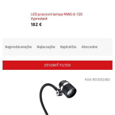
LED pracovní lampa MWG 6-720
Vypredané
182 €
R
a
Najpredávanejšie
Najlacnejšie
Najdrahšie
Abecedne
d
e
n
OTVORIŤ FILTER
i
e
V
Kód:
BO3351062
p
ý
r
p
o
i
d
s
u
p
k
r
t