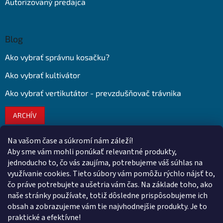
Autorizovaný predajca
Blog
Ako vybrať správnu kosačku?
Ako vybrať kultivátor
Ako vybrať vertikutátor - prevzdušňovač trávnika
ARCHÍV
Na vašom čase a súkromí nám záleží!
Kontakt
Aby sme vám mohli ponúkať relevantné produkty,
jednoducho to, čo vás zaujíma, potrebujeme váš súhlas na
obchod
@
euroshopy.sk
využívanie cookies. Tieto súbory vám pomôžu rýchlo nájsť to,
0911 931 019
čo práve potrebujete a ušetria vám čas. Na základe toho, ako
naše stránky používate, totiž dôsledne prispôsobujeme ich
0911 931 019
obsah a zobrazujeme vám tie najvhodnejšie produkty. Je to
Facebook Euroshopy
praktické a efektívne!