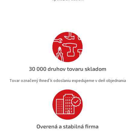
O
v
l
á
d
a
c
i
e
p
r
v
30 000 druhov tovaru skladom
k
y
Tovar označený Ihneď k odoslaniu expedujeme v deň objednania
v
ý
p
i
s
u
Overená a stabilná firma