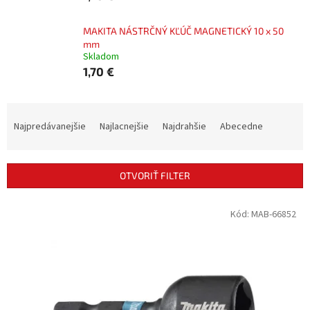
MAKITA NÁSTRČNÝ KĽÚČ MAGNETICKÝ 10 x 50
mm
Skladom
1,70 €
R
a
Najpredávanejšie
Najlacnejšie
Najdrahšie
Abecedne
d
e
n
OTVORIŤ FILTER
i
e
V
Kód:
MAB-66852
p
ý
r
p
o
i
d
s
u
p
k
r
t