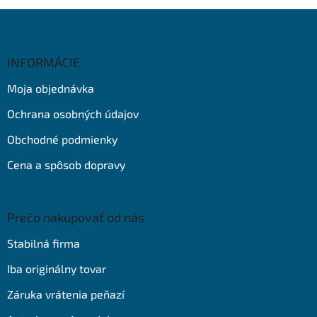
Z
á
p
ä
INFORMÁCIE
t
Moja objednávka
i
e
Ochrana osobných údajov
Obchodné podmienky
Cena a spôsob dopravy
Prečo nakupovať od nás
Stabilná firma
Iba originálny tovar
Záruka vrátenia peňazí