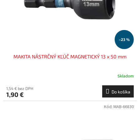
o
o
d
v
u
k
t
o
–23 %
v
MAKITA NÁSTRČNÝ KĽÚČ MAGNETICKÝ 13 x 50 mm
Skladom
1,54 € bez DPH
Do košíka
1,90 €
Kód:
MAB-66830