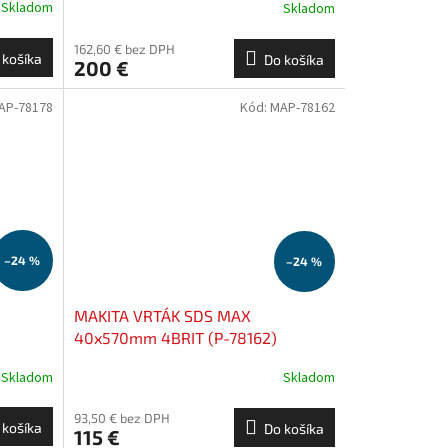
Skladom
Skladom
162,60 € bez DPH
 košíka
Do košíka
200 €
AP-78178
Kód:
MAP-78162
–24 %
–24 %
MAKITA VRTÁK SDS MAX
40x570mm 4BRIT (P-78162)
Skladom
Skladom
93,50 € bez DPH
 košíka
Do košíka
115 €