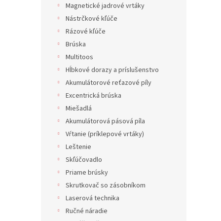
Magnetické jadrové vrtáky
Nástrčkové kľúče
Rázové kľúče
Brúska
Multitoos
Hĺbkové dorazy a príslušenstvo
Akumulátorové reťazové píly
Excentrická brúska
Miešadlá
Akumulátorová pásová píla
Vŕtanie (príklepové vrtáky)
Leštenie
Skľúčovadlo
Priame brúsky
Skrutkovač so zásobníkom
Laserová technika
Ručné náradie