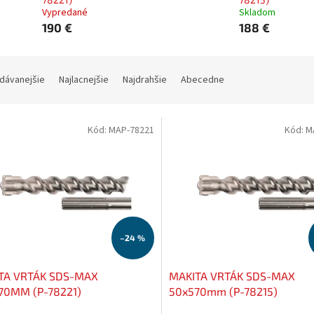
Vypredané
Skladom
190 €
188 €
dávanejšie
Najlacnejšie
Najdrahšie
Abecedne
Kód:
MAP-78221
Kód:
M
–24 %
TA VRTÁK SDS-MAX
MAKITA VRTÁK SDS-MAX
70MM (P-78221)
50x570mm (P-78215)