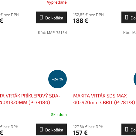
Vypredané
 € bez DPH
152,85 € bez DPH
Do košíka
Do
 €
188 €
Kód:
MAP-78184
Kód:
M
–24 %
TA VRTÁK PRÍKLEPOVÝ SDA-
MAKITA VRTÁK SDS MAX
40X1320MM (P-78184)
40x920mm 4BRIT (P-78178)
Skladom
 € bez DPH
127,64 € bez DPH
Do košíka
Do
 €
157 €