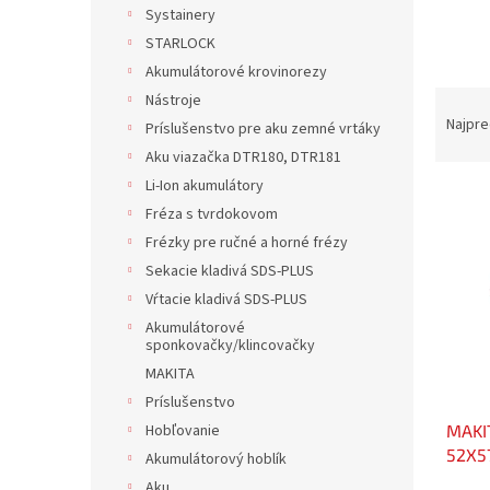
Systainery
STARLOCK
Akumulátorové krovinorezy
R
Nástroje
a
Najpre
Príslušenstvo pre aku zemné vrtáky
d
Aku viazačka DTR180, DTR181
e
Li-Ion akumulátory
V
n
Fréza s tvrdokovom
ý
i
p
e
Frézky pre ručné a horné frézy
i
p
Sekacie kladivá SDS-PLUS
s
r
Vŕtacie kladivá SDS-PLUS
p
o
Akumulátorové
r
d
sponkovačky/klincovačky
o
u
MAKITA
d
k
Príslušenstvo
u
t
MAKI
Hobľovanie
k
o
52X5
t
v
Akumulátorový hoblík
o
Aku