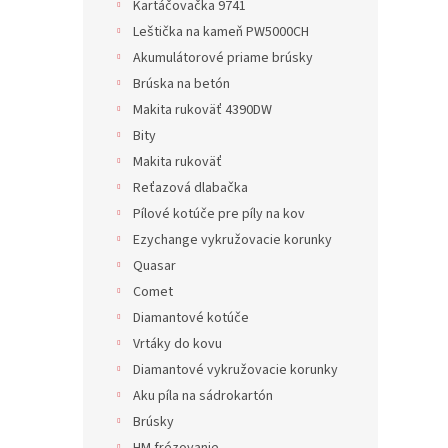
Kartáčovačka 9741
Leštička na kameň PW5000CH
Akumulátorové priame brúsky
Brúska na betón
Makita rukoväť 4390DW
Bity
Makita rukoväť
Reťazová dlabačka
Pílové kotúče pre píly na kov
Ezychange vykružovacie korunky
Quasar
Comet
Diamantové kotúče
Vrtáky do kovu
Diamantové vykružovacie korunky
Aku píla na sádrokartón
Brúsky