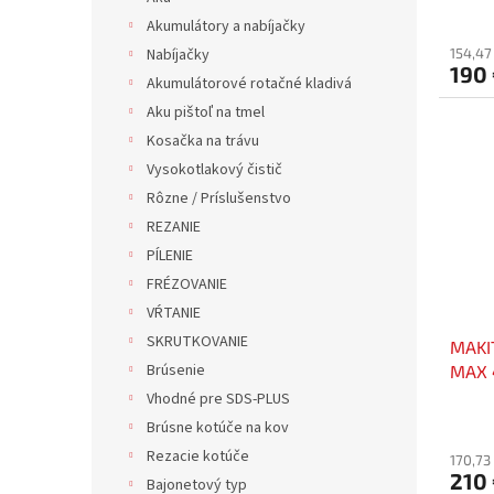
v
Akumulátory a nabíjačky
154,47
Nabíjačky
190
Akumulátorové rotačné kladivá
Aku pištoľ na tmel
Kosačka na trávu
Vysokotlakový čistič
Rôzne / Príslušenstvo
REZANIE
PÍLENIE
FRÉZOVANIE
VŔTANIE
SKRUTKOVANIE
MAKI
Brúsenie
MAX 
Vhodné pre SDS-PLUS
Brúsne kotúče na kov
Rezacie kotúče
170,73
210
Bajonetový typ