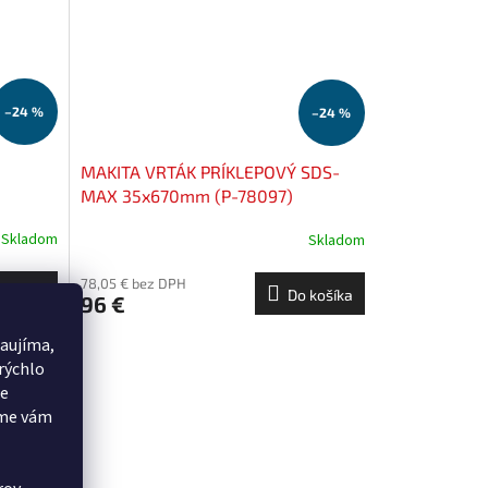
–24 %
–24 %
MAKITA VRTÁK PRÍKLEPOVÝ SDS-
MAX 35x670mm (P-78097)
Skladom
Skladom
78,05 € bez DPH
 košíka
Do košíka
96 €
aujíma,
rýchlo
še
eme vám