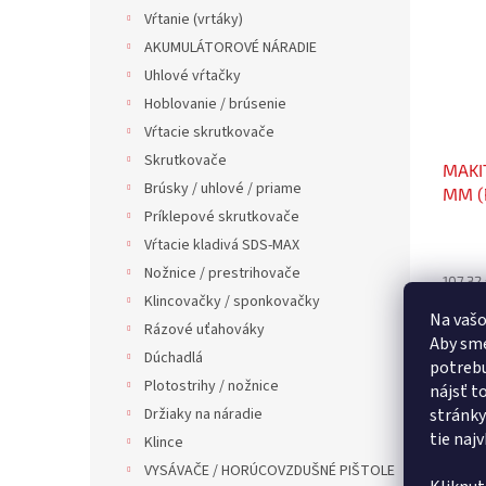
Vŕtanie (vrtáky)
AKUMULÁTOROVÉ NÁRADIE
Uhlové vŕtačky
Hoblovanie / brúsenie
Vŕtacie skrutkovače
Skrutkovače
MAKI
Brúsky / uhlové / priame
MM (
Príklepové skrutkovače
Vŕtacie kladivá SDS-MAX
Nožnice / prestrihovače
107,32
132 
Klincovačky / sponkovačky
Na vašo
Rázové uťahováky
Aby sme
Dúchadlá
potrebu
Plotostrihy / nožnice
nájsť t
Držiaky na náradie
stránky
tie naj
Klince
VYSÁVAČE / HORÚCOVZDUŠNÉ PIŠTOLE