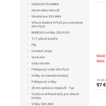
VZDUCHOTECHNIKA
Univerzálna rukoväť
Vhodné pre SDS-MAX
Vŕtacie kladivá V-PLUS pre uchytenie
SDS-PLUS
NEMESIS II vrtáky SDS-PLUS
TCT pílové kotúče
Píly
Ostatné stroje
MAKI
Vysávače
MAX 
Sady náradia
Príklepový vrták SDS-PLUS
Vrtáky do kameňa (hobby)
78,86 
Príklepové vrtáky
97 €
28 mm upínacia stopka B - Typ
Oceľové drôtené kefy pre uhlové
brúsky
Vrtáky SDS-MAX