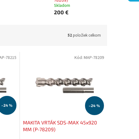
Skladom
200 €
52
položiek celkom
AP-78215
Kód:
MAP-78209
–24 %
–24 %
MAKITA VRTÁK SDS-MAX 45x920
MM (P-78209)