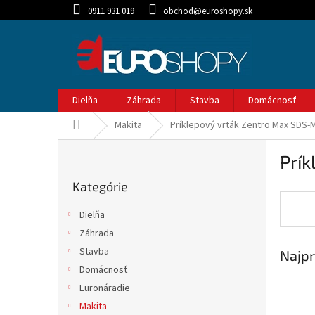
Prejsť
0911 931 019
obchod@euroshopy.sk
na
obsah
Dielňa
Záhrada
Stavba
Domácnosť
Domov
Makita
Príklepový vrták Zentro Max SDS-
B
Prí
o
Preskočiť
č
Kategórie
kategórie
n
ý
Dielňa
p
Záhrada
a
Stavba
Najpr
n
e
Domácnosť
l
Euronáradie
Makita