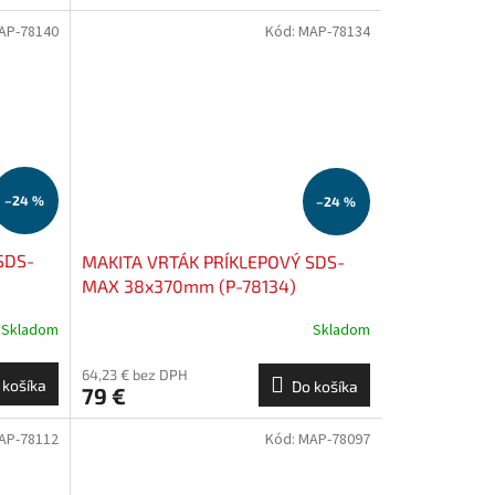
AP-78140
Kód:
MAP-78134
–24 %
–24 %
SDS-
MAKITA VRTÁK PRÍKLEPOVÝ SDS-
MAX 38x370mm (P-78134)
Skladom
Skladom
64,23 € bez DPH
 košíka
Do košíka
79 €
AP-78112
Kód:
MAP-78097