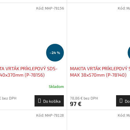
Kód:
MAP-78156
Kód:
M
–24 %
TA VRTÁK PRÍKLEPOVÝ SDS-
MAKITA VRTÁK PRÍKLEPOVÝ 
40x370mm (P-78156)
MAX 38x570mm (P-78140)
Skladom
€ bez DPH
78,86 € bez DPH
Do košíka
Do
97 €
Kód:
MAP-78128
Kód:
M