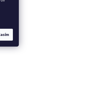
rov
lasím