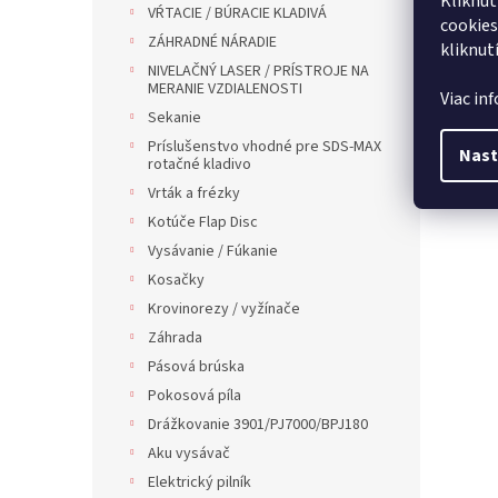
Kliknut
VŔTACIE / BÚRACIE KLADIVÁ
cookies
ZÁHRADNÉ NÁRADIE
kliknut
NIVELAČNÝ LASER / PRÍSTROJE NA
MERANIE VZDIALENOSTI
Viac in
Sekanie
Príslušenstvo vhodné pre SDS-MAX
Nast
rotačné kladivo
Vrták a frézky
Kotúče Flap Disc
Vysávanie / Fúkanie
Kosačky
Krovinorezy / vyžínače
Záhrada
Pásová brúska
Pokosová píla
Drážkovanie 3901/PJ7000/BPJ180
Aku vysávač
Elektrický pilník