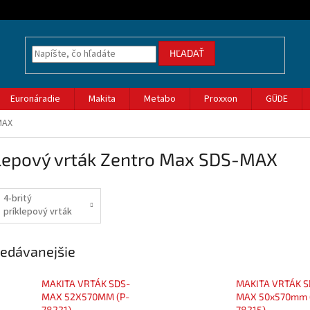
HĽADAŤ
Euronáradie
Makita
Metabo
Proxxon
GÜDE
MAX
klepový vrták Zentro Max SDS-MAX
4-britý
príklepový vrták
Zentro Max
edávanejšie
MAKITA VRTÁK SDS-
MAKITA VRTÁK S
MAX 52X570MM (P-
MAX 50x570mm 
78221)
78215)