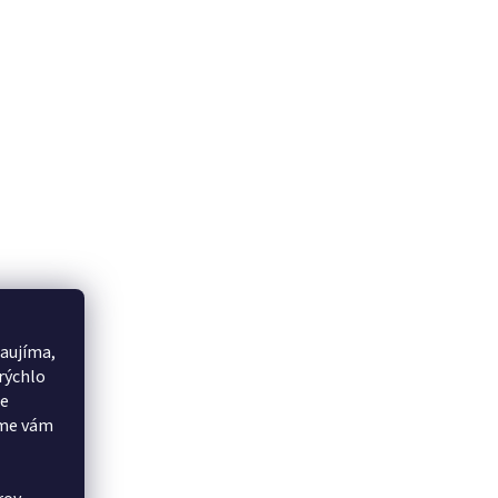
aujíma,
rýchlo
še
eme vám