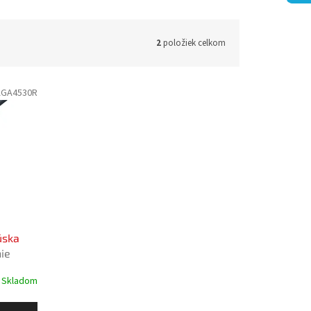
2
položiek celkom
GA4530R
úska
ie
Skladom