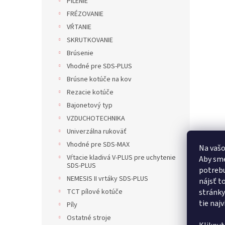
PÍLENIE
FRÉZOVANIE
VŔTANIE
SKRUTKOVANIE
Brúsenie
Vhodné pre SDS-PLUS
Brúsne kotúče na kov
Rezacie kotúče
Bajonetový typ
VZDUCHOTECHNIKA
Univerzálna rukoväť
Vhodné pre SDS-MAX
Na vašo
Vŕtacie kladivá V-PLUS pre uchytenie
Aby sme
SDS-PLUS
potrebu
NEMESIS II vrtáky SDS-PLUS
nájsť t
TCT pílové kotúče
stránky
tie naj
Píly
Ostatné stroje