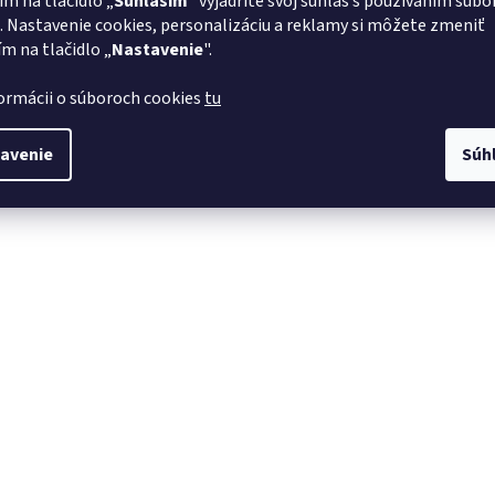
ím na tlačidlo „
Súhlasím
" vyjadríte svoj súhlas s používaním súbo
. Nastavenie cookies, personalizáciu a reklamy si môžete zmeniť
ím na tlačidlo „
Nastavenie
".
formácii o súboroch cookies
tu
avenie
Súh