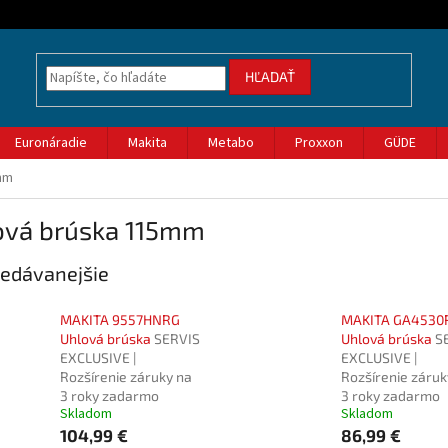
HĽADAŤ
Euronáradie
Makita
Metabo
Proxxon
GÜDE
mm
ová brúska 115mm
edávanejšie
MAKITA 9557HNRG
MAKITA GA4530
Uhlová brúska
SERVIS
Uhlová brúska
S
EXCLUSIVE |
EXCLUSIVE |
Rozšírenie záruky na
Rozšírenie záruk
3 roky zadarmo
3 roky zadarmo
Skladom
Skladom
104,99 €
86,99 €