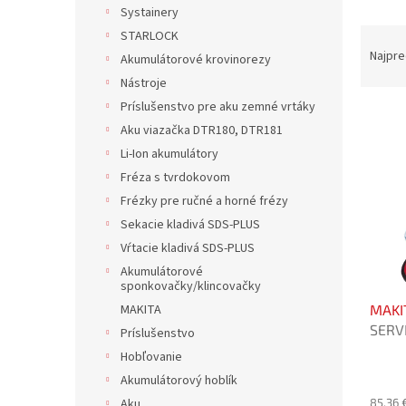
Systainery
R
STARLOCK
a
Najpre
Akumulátorové krovinorezy
d
Nástroje
e
Príslušenstvo pre aku zemné vrtáky
V
n
Aku viazačka DTR180, DTR181
ý
i
p
e
Li-Ion akumulátory
i
p
Fréza s tvrdokovom
s
r
Frézky pre ručné a horné frézy
p
o
Sekacie kladivá SDS-PLUS
r
d
Vŕtacie kladivá SDS-PLUS
o
u
d
Akumulátorové
k
sponkovačky/klincovačky
u
t
MAKI
MAKITA
k
o
SERVI
t
v
Príslušenstvo
záruk
o
Hobľovanie
v
Akumulátorový hoblík
85,36 
Aku