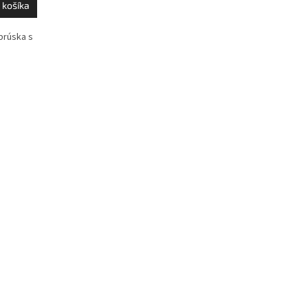
 košíka
brúska s