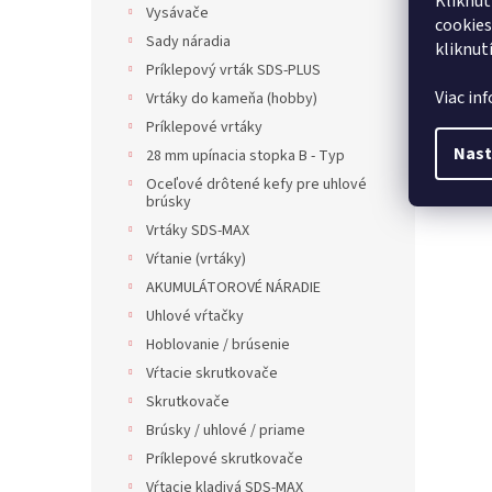
Kliknut
Vysávače
cookies
Sady náradia
kliknut
Príklepový vrták SDS-PLUS
Viac in
Vrtáky do kameňa (hobby)
Príklepové vrtáky
Nast
28 mm upínacia stopka B - Typ
Oceľové drôtené kefy pre uhlové
brúsky
Vrtáky SDS-MAX
Vŕtanie (vrtáky)
AKUMULÁTOROVÉ NÁRADIE
Uhlové vŕtačky
Hoblovanie / brúsenie
Vŕtacie skrutkovače
Skrutkovače
Brúsky / uhlové / priame
Príklepové skrutkovače
Vŕtacie kladivá SDS-MAX