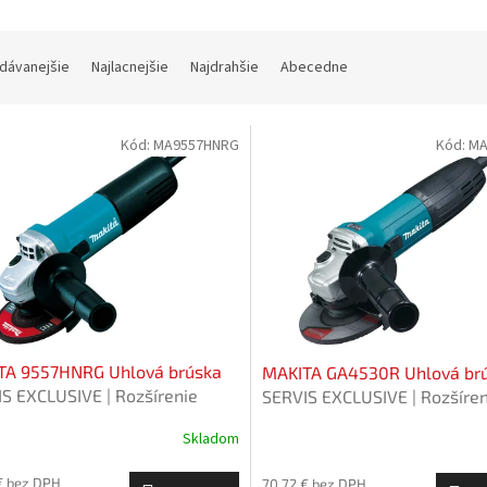
dávanejšie
Najlacnejšie
Najdrahšie
Abecedne
Kód:
MA9557HNRG
Kód:
MA
TA 9557HNRG Uhlová brúska
MAKITA GA4530R Uhlová br
S EXCLUSIVE | Rozšírenie
SERVIS EXCLUSIVE | Rozšíren
y na 3 roky zadarmo
záruky na 3 roky zadarmo
Skladom
€ bez DPH
70,72 € bez DPH