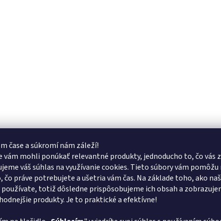
m čase a súkromí nám záleží!
 vám mohli ponúkať relevantné produkty, jednoducho to, čo vás z
jeme váš súhlas na využívanie cookies. Tieto súbory vám pomôžu 
o, čo práve potrebujete a ušetria vám čas. Na základe toho, ako na
 používate, totiž dôsledne prispôsobujeme ich obsah a zobrazuj
vhodnejšie produkty. Je to praktické a efektívne!