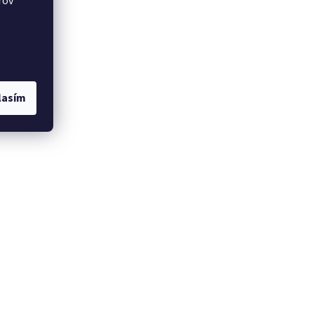
rov
lasím