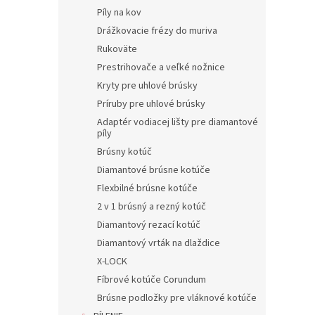
Píly na kov
Drážkovacie frézy do muriva
Rukoväte
Prestrihovače a veľké nožnice
Kryty pre uhlové brúsky
Príruby pre uhlové brúsky
Adaptér vodiacej lišty pre diamantové
píly
Brúsny kotúč
Diamantové brúsne kotúče
Flexbilné brúsne kotúče
2 v 1 brúsný a rezný kotúč
Diamantový rezací kotúč
Diamantový vrták na dlaždice
X-LOCK
Fíbrové kotúče Corundum
Brúsne podložky pre vláknové kotúče