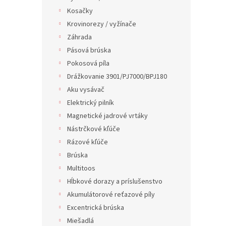
Kosačky
Krovinorezy / vyžínače
Záhrada
Pásová brúska
Pokosová píla
Drážkovanie 3901/PJ7000/BPJ180
Aku vysávač
Elektrický pilník
Magnetické jadrové vrtáky
Nástrčkové kľúče
Rázové kľúče
Brúska
Multitoos
Hĺbkové dorazy a príslušenstvo
Akumulátorové reťazové píly
Excentrická brúska
Miešadlá