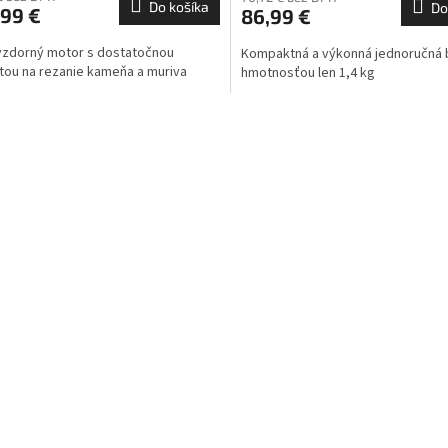
Do košíka
Do
,99 €
86,99 €
vzdorný motor s dostatočnou
Kompaktná a výkonná jednoručná 
tou na rezanie kameňa a muriva
hmotnosťou len 1,4 kg
O
v
l
á
d
a
c
i
e
p
r
v
k
y
v
ý
p
i