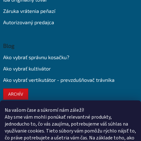
Záruka vrátenia peňazí
Autorizovaný predajca
Blog
Ako vybrať správnu kosačku?
Ako vybrať kultivátor
Ako vybrať vertikutátor - prevzdušňovač trávnika
ARCHÍV
Na vašom čase a súkromí nám záleží!
Kontakt
Aby sme vám mohli ponúkať relevantné produkty,
jednoducho to, čo vás zaujíma, potrebujeme váš súhlas na
obchod
@
euroshopy.sk
využívanie cookies. Tieto súbory vám pomôžu rýchlo nájsť to,
0911 931 019
čo práve potrebujete a ušetria vám čas. Na základe toho, ako