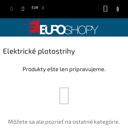
Prejsť
NÁKUP
na
EUR
obsah
KOŠÍK
Elektrické plotostrihy
Produkty ešte len pripravujeme.
Môžete sa ale pozrieť na ostatné kategórie.