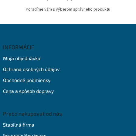
Poradíme vám s výberom správneho produktu
Z
á
p
ä
INFORMÁCIE
t
Moja objednávka
i
e
Ochrana osobných údajov
Obchodné podmienky
Cena a spôsob dopravy
Prečo nakupovať od nás
Stabilná firma
Iba originálny tovar