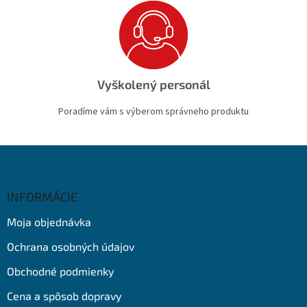
Vyškolený personál
Poradíme vám s výberom správneho produktu
Z
á
p
ä
INFORMÁCIE
t
Moja objednávka
i
e
Ochrana osobných údajov
Obchodné podmienky
Cena a spôsob dopravy