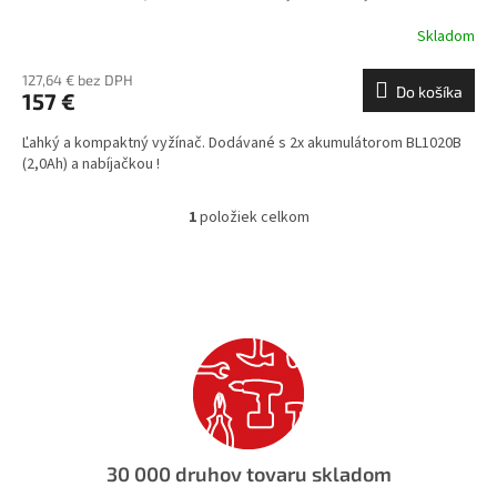
Skladom
127,64 € bez DPH
Do košíka
157 €
Ľahký a kompaktný vyžínač. Dodávané s 2x akumulátorom BL1020B
(2,0Ah) a nabíjačkou !
1
položiek celkom
O
v
l
á
d
a
c
i
e
p
r
v
30 000 druhov tovaru skladom
k