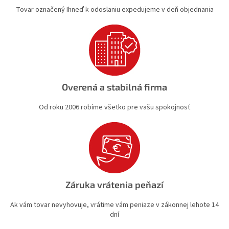
y
Tovar označený Ihneď k odoslaniu expedujeme v deň objednania
v
ý
p
i
s
u
Overená a stabilná firma
Od roku 2006 robíme všetko pre vašu spokojnosť
Záruka vrátenia peňazí
Ak vám tovar nevyhovuje, vrátime vám peniaze v zákonnej lehote 14
dní