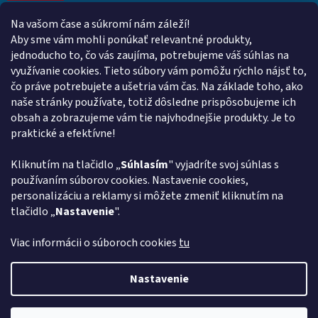
Na vašom čase a súkromí nám záleží!
Kontakt
Aby sme vám mohli ponúkať relevantné produkty,
jednoducho to, čo vás zaujíma, potrebujeme váš súhlas na
obchod
@
euroshopy.sk
využívanie cookies. Tieto súbory vám pomôžu rýchlo nájsť to,
0911 931 019
čo práve potrebujete a ušetria vám čas. Na základe toho, ako
naše stránky používate, totiž dôsledne prispôsobujeme ich
0911 931 019
obsah a zobrazujeme vám tie najvhodnejšie produkty. Je to
Facebook Euroshopy
praktické a efektívne!
Kliknutím na tlačidlo „
Súhlasím
" vyjadríte svoj súhlas s
Prijímame online platby
používaním súborov cookies. Nastavenie cookies,
personalizáciu a reklamy si môžete zmeniť kliknutím na
tlačidlo „
Nastavenie
".
Viac informácii o súboroch cookies
tu
Vytvoril Shoptet
Nastavenie
Copyright 2026
Euroshopy
. Všetky práva vyhradené.
Upraviť