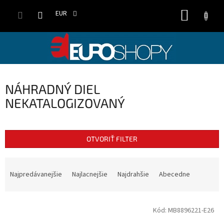
Prejsť
NÁKUP
na
EUR
obsah
KOŠÍK
NÁHRADNÝ DIEL
NEKATALOGIZOVANÝ
OTVORIŤ FILTER
R
a
Najpredávanejšie
Najlacnejšie
Najdrahšie
Abecedne
d
e
V
n
Kód:
MB8896221-E26
ý
i