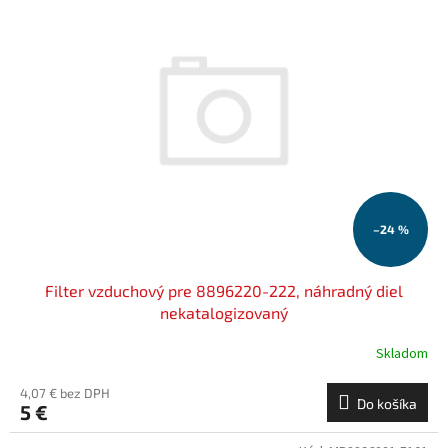
p
e
i
p
s
r
p
o
r
d
o
u
d
k
u
t
k
o
t
v
o
–24 %
v
Filter vzduchový pre 8896220-222, náhradný diel
nekatalogizovaný
Skladom
4,07 € bez DPH
Do košíka
5 €