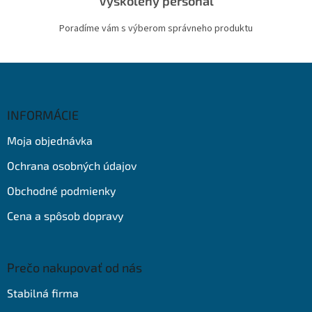
Vyškolený personál
Poradíme vám s výberom správneho produktu
Z
á
p
ä
INFORMÁCIE
t
Moja objednávka
i
e
Ochrana osobných údajov
Obchodné podmienky
Cena a spôsob dopravy
Prečo nakupovať od nás
Stabilná firma