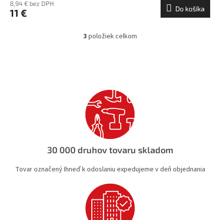
8,94 € bez DPH
Do košíka
11 €
3
položiek celkom
O
v
l
á
d
a
c
i
e
p
r
v
30 000 druhov tovaru skladom
k
y
Tovar označený Ihneď k odoslaniu expedujeme v deň objednania
v
ý
p
i
s
u