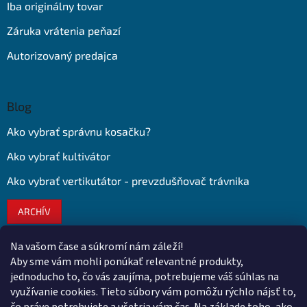
Iba originálny tovar
Záruka vrátenia peňazí
Autorizovaný predajca
Blog
Ako vybrať správnu kosačku?
Ako vybrať kultivátor
Ako vybrať vertikutátor - prevzdušňovač trávnika
ARCHÍV
Na vašom čase a súkromí nám záleží!
Kontakt
Aby sme vám mohli ponúkať relevantné produkty,
jednoducho to, čo vás zaujíma, potrebujeme váš súhlas na
obchod
@
euroshopy.sk
využívanie cookies. Tieto súbory vám pomôžu rýchlo nájsť to,
0911 931 019