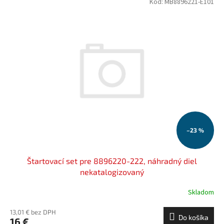
Kód:
MB8896221-E101
–23 %
Štartovací set pre 8896220-222, náhradný diel
nekatalogizovaný
Skladom
13,01 € bez DPH
Do košíka
16 €