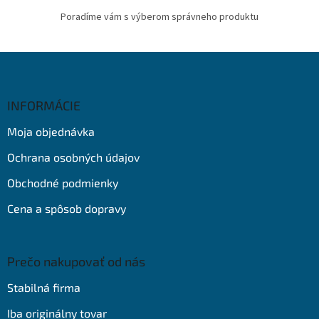
Poradíme vám s výberom správneho produktu
Z
á
p
ä
INFORMÁCIE
t
Moja objednávka
i
e
Ochrana osobných údajov
Obchodné podmienky
Cena a spôsob dopravy
Prečo nakupovať od nás
Stabilná firma
Iba originálny tovar