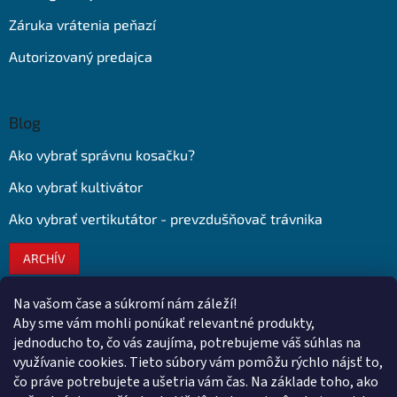
Záruka vrátenia peňazí
Autorizovaný predajca
Blog
Ako vybrať správnu kosačku?
Ako vybrať kultivátor
Ako vybrať vertikutátor - prevzdušňovač trávnika
ARCHÍV
Na vašom čase a súkromí nám záleží!
Kontakt
Aby sme vám mohli ponúkať relevantné produkty,
jednoducho to, čo vás zaujíma, potrebujeme váš súhlas na
obchod
@
euroshopy.sk
využívanie cookies. Tieto súbory vám pomôžu rýchlo nájsť to,
0911 931 019
čo práve potrebujete a ušetria vám čas. Na základe toho, ako