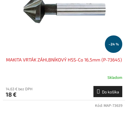
k
r
t
o
o
d
v
u
k
t
o
–24 %
v
MAKITA VRTÁK ZÁHLBNÍKOVÝ HSS-Co 16,5mm (P-73645)
Skladom
14,63 € bez DPH
Do košíka
18 €
Kód:
MAP-73639