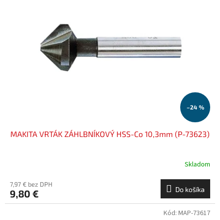
–24 %
MAKITA VRTÁK ZÁHLBNÍKOVÝ HSS-Co 10,3mm (P-73623)
Skladom
7,97 € bez DPH
Do košíka
9,80 €
Kód:
MAP-73617