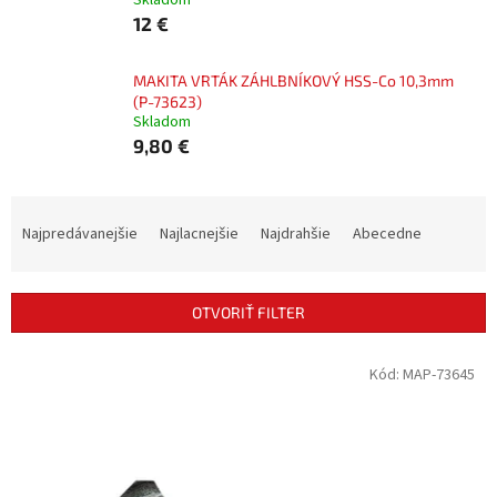
Skladom
12 €
MAKITA VRTÁK ZÁHLBNÍKOVÝ HSS-Co 10,3mm
(P-73623)
Skladom
9,80 €
R
a
Najpredávanejšie
Najlacnejšie
Najdrahšie
Abecedne
d
e
n
OTVORIŤ FILTER
i
e
V
Kód:
MAP-73645
p
ý
r
p
o
i
d
s
u
p