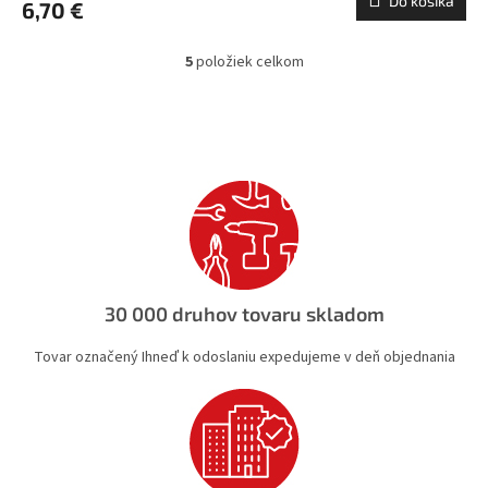
Do košíka
6,70 €
5
položiek celkom
O
v
l
á
d
a
c
i
e
p
r
v
30 000 druhov tovaru skladom
k
y
Tovar označený Ihneď k odoslaniu expedujeme v deň objednania
v
ý
p
i
s
u