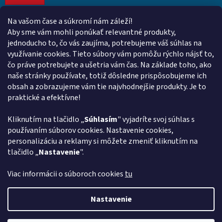
Na vašom čase a súkromí nám záleží!
Kontakt
Aby sme vám mohli ponúkať relevantné produkty,
jednoducho to, čo vás zaujíma, potrebujeme váš súhlas na
obchod
@
euroshopy.sk
využívanie cookies. Tieto súbory vám pomôžu rýchlo nájsť to,
0911 931 019
čo práve potrebujete a ušetria vám čas. Na základe toho, ako
naše stránky používate, totiž dôsledne prispôsobujeme ich
0911 931 019
obsah a zobrazujeme vám tie najvhodnejšie produkty. Je to
Facebook Euroshopy
praktické a efektívne!
Kliknutím na tlačidlo „
Súhlasím
" vyjadríte svoj súhlas s
Prijímame online platby
používaním súborov cookies. Nastavenie cookies,
personalizáciu a reklamy si môžete zmeniť kliknutím na
tlačidlo „
Nastavenie
".
Viac informácii o súboroch cookies
tu
Vytvoril Shoptet
Nastavenie