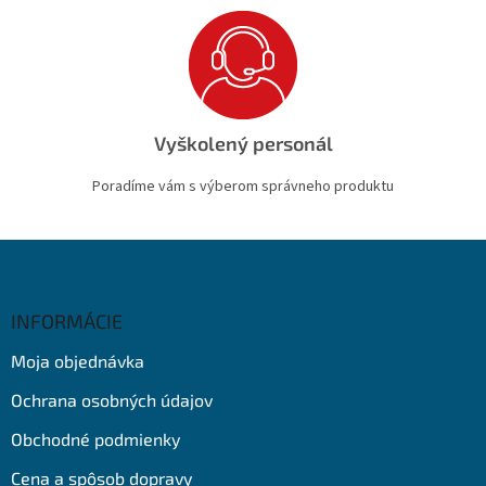
Vyškolený personál
Poradíme vám s výberom správneho produktu
Z
á
p
ä
INFORMÁCIE
t
Moja objednávka
i
e
Ochrana osobných údajov
Obchodné podmienky
Cena a spôsob dopravy