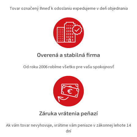
y
Tovar označený Ihneď k odoslaniu expedujeme v deň objednania
v
ý
p
i
s
u
Overená a stabilná firma
Od roku 2006 robíme všetko pre vašu spokojnosť
Záruka vrátenia peňazí
Ak vám tovar nevyhovuje, vrátime vám peniaze v zákonnej lehote 14
dní