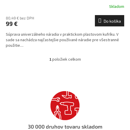
Skladom
80,49 € bez DPH
Do košíka
99 €
Súprava univerzálneho náradia v praktickom plastovom kufríku. V
sade sa nachádza najčastejšie používané náradie pre všestranné
použitie....
1
položiek celkom
O
v
l
á
d
a
c
i
e
p
r
v
30 000 druhov tovaru skladom
k