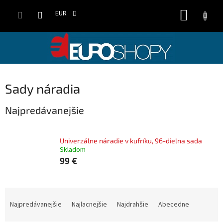
Prejsť
NÁKUP
na
EUR
obsah
KOŠÍK
Sady náradia
Najpredávanejšie
Univerzálne náradie v kufríku, 96-dielna sada
Skladom
99 €
R
a
Najpredávanejšie
Najlacnejšie
Najdrahšie
Abecedne
d