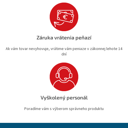
Záruka vrátenia peňazí
Ak vám tovar nevyhovuje, vrátime vám peniaze v zákonnej lehote 14
dní
Vyškolený personál
Poradíme vám s výberom správneho produktu
Z