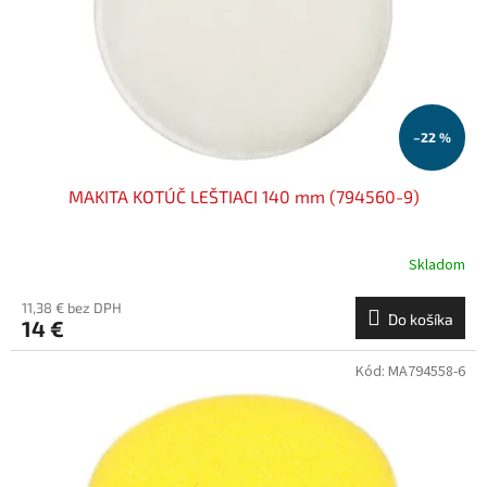
o
o
d
v
u
k
t
o
–22 %
v
MAKITA KOTÚČ LEŠTIACI 140 mm (794560-9)
Skladom
11,38 € bez DPH
Do košíka
14 €
Kód:
MA794558-6