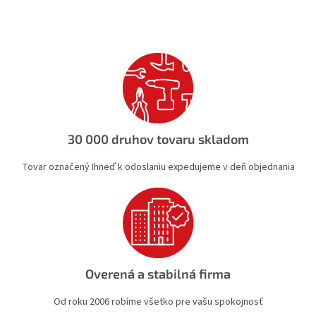
l
á
d
a
c
i
e
p
r
v
30 000 druhov tovaru skladom
k
y
Tovar označený Ihneď k odoslaniu expedujeme v deň objednania
v
ý
p
i
s
u
Overená a stabilná firma
Od roku 2006 robíme všetko pre vašu spokojnosť