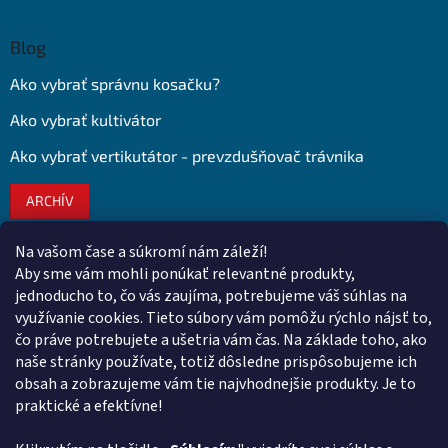
Blog
Ako vybrať správnu kosačku?
Ako vybrať kultivátor
Ako vybrať vertikutátor - prevzdušňovač trávnika
ARCHÍV
Na vašom čase a súkromí nám záleží!
Kontakt
Aby sme vám mohli ponúkať relevantné produkty,
jednoducho to, čo vás zaujíma, potrebujeme váš súhlas na
obchod
@
euroshopy.sk
využívanie cookies. Tieto súbory vám pomôžu rýchlo nájsť to,
0911 931 019
čo práve potrebujete a ušetria vám čas. Na základe toho, ako
naše stránky používate, totiž dôsledne prispôsobujeme ich
0911 931 019
obsah a zobrazujeme vám tie najvhodnejšie produkty. Je to
Facebook Euroshopy
praktické a efektívne!