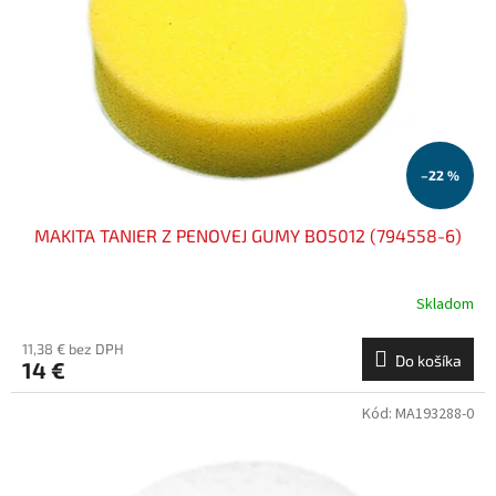
–22 %
MAKITA TANIER Z PENOVEJ GUMY BO5012 (794558-6)
Skladom
11,38 € bez DPH
Do košíka
14 €
Kód:
MA193288-0