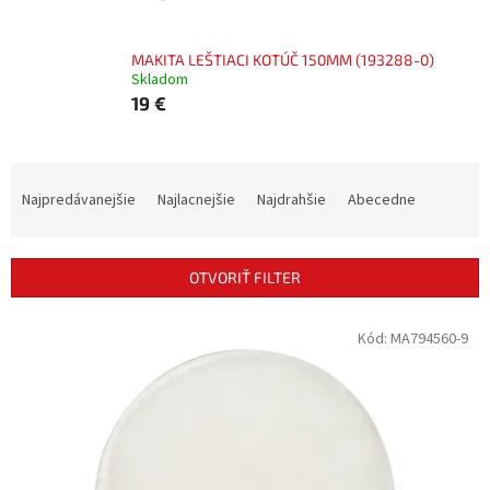
MAKITA LEŠTIACI KOTÚČ 150MM (193288-0)
Skladom
19 €
R
a
Najpredávanejšie
Najlacnejšie
Najdrahšie
Abecedne
d
e
n
OTVORIŤ FILTER
i
e
V
Kód:
MA794560-9
p
ý
r
p
o
i
d
s
u
p
k
r
t