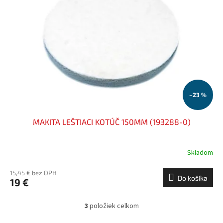
–23 %
MAKITA LEŠTIACI KOTÚČ 150MM (193288-0)
Skladom
15,45 € bez DPH
Do košíka
19 €
3
položiek celkom
O
v