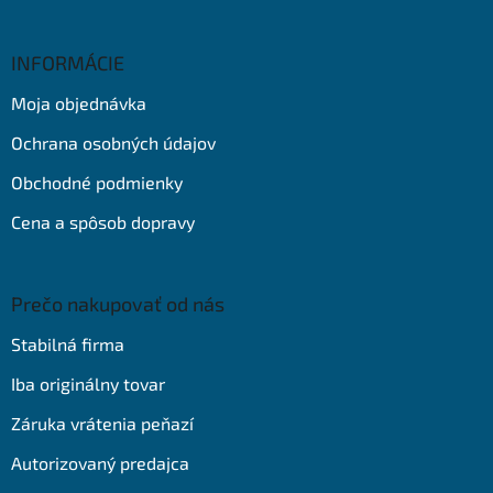
á
p
ä
INFORMÁCIE
t
Moja objednávka
i
e
Ochrana osobných údajov
Obchodné podmienky
Cena a spôsob dopravy
Prečo nakupovať od nás
Stabilná firma
Iba originálny tovar
Záruka vrátenia peňazí
Autorizovaný predajca