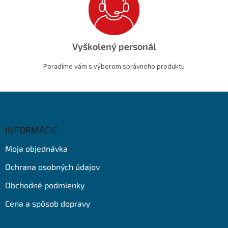
Vyškolený personál
Poradíme vám s výberom správneho produktu
Z
á
p
ä
INFORMÁCIE
t
Moja objednávka
i
e
Ochrana osobných údajov
Obchodné podmienky
Cena a spôsob dopravy