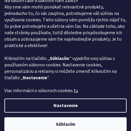
Na vašom čase a súkromí nám záleží!
Kontakt
Aby sme vám mohli ponúkať relevantné produkty,
jednoducho to, čo vás zaujíma, potrebujeme váš súhlas na
obchod
@
euroshopy.sk
využívanie cookies. Tieto súbory vám pomôžu rýchlo nájsť to,
0911 931 019
čo práve potrebujete a ušetria vám čas. Na základe toho, ako
naše stránky používate, totiž dôsledne prispôsobujeme ich
0911 931 019
obsah a zobrazujeme vám tie najvhodnejšie produkty. Je to
Facebook Euroshopy
praktické a efektívne!
Kliknutím na tlačidlo „
Súhlasím
" vyjadríte svoj súhlas s
Prijímame online platby
používaním súborov cookies. Nastavenie cookies,
personalizáciu a reklamy si môžete zmeniť kliknutím na
tlačidlo „
Nastavenie
".
Viac informácii o súboroch cookies
tu
Vytvoril Shoptet
Nastavenie
Copyright 2026
Euroshopy
. Všetky práva vyhradené.
Upraviť
Súhlasím
nastavenie cookies