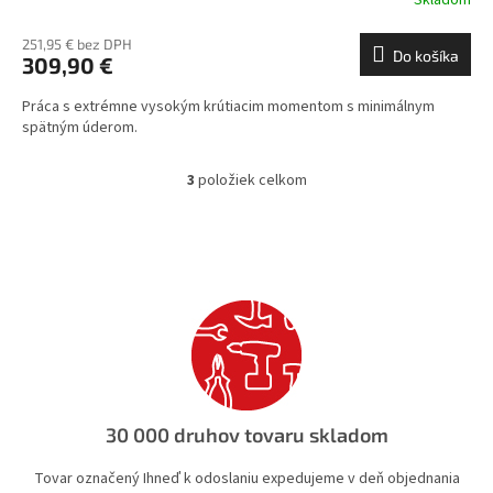
Skladom
251,95 € bez DPH
Do košíka
309,90 €
Práca s extrémne vysokým krútiacim momentom s minimálnym
spätným úderom.
3
položiek celkom
O
v
l
á
d
a
c
i
e
p
r
v
30 000 druhov tovaru skladom
k
y
Tovar označený Ihneď k odoslaniu expedujeme v deň objednania
v