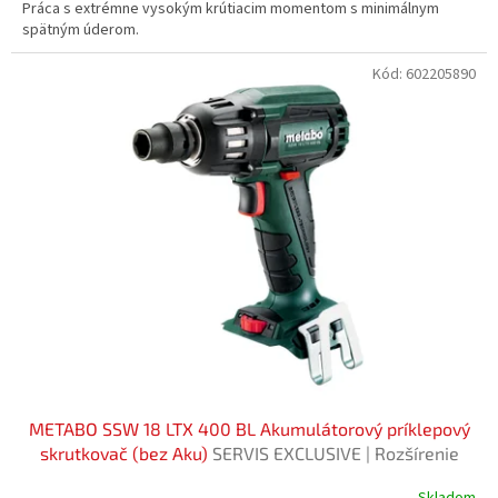
Práca s extrémne vysokým krútiacim momentom s minimálnym
spätným úderom.
Kód:
602205890
METABO SSW 18 LTX 400 BL Akumulátorový príklepový
skrutkovač (bez Aku)
SERVIS EXCLUSIVE | Rozšírenie
záruky na 3 roky zadarmo