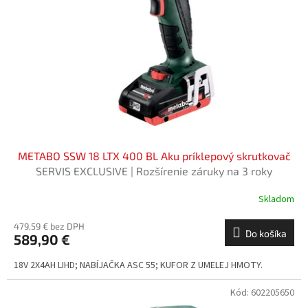
p
k
r
t
o
o
d
v
u
k
t
o
v
METABO SSW 18 LTX 400 BL Aku príklepový skrutkovač
SERVIS EXCLUSIVE | Rozšírenie záruky na 3 roky
zadarmo
Skladom
479,59 € bez DPH
Do košíka
589,90 €
18V 2X4AH LIHD; NABÍJAČKA ASC 55; KUFOR Z UMELEJ HMOTY.
Kód:
602205650