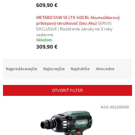
609,90 €
METABO SSW 18 LTX 400 BL Akumulátorový
príklepový skrutkovač (bez Aku)
SERVIS
EXCLUSIVE | Rozšírenie záruky na 3 roky
zadarmo
Skladom
309,90 €
R
a
Najpredávanejšie
Najlacnejšie
Najdrahšie
Abecedne
d
e
n
OTVORIŤ FILTER
i
e
V
Kód:
602205800
p
ý
r
p
o
i
d
s
u