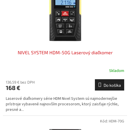
o
o
d
v
u
k
t
o
v
NIVEL SYSTEM HDM-50G Laserový diaľkomer
Skladom
136,59 € bez DPH
Do košíka
168 €
Laserové diaľkomery série HDM Nivel System sú najmodernejšie
prístroje vybavené najnovším procesorom, ktorý zaisťuje rýchle,
presné a...
Kód:
HDM-70G