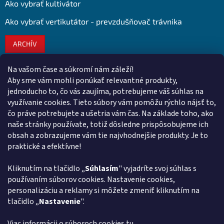
Ako vybrať kultivátor
Ako vybrať vertikutátor - prevzdušňovač trávnika
ARCHÍV
Na vašom čase a súkromí nám záleží!
Kontakt
Aby sme vám mohli ponúkať relevantné produkty,
jednoducho to, čo vás zaujíma, potrebujeme váš súhlas na
obchod
@
euroshopy.sk
využívanie cookies. Tieto súbory vám pomôžu rýchlo nájsť to,
0911 931 019
čo práve potrebujete a ušetria vám čas. Na základe toho, ako
naše stránky používate, totiž dôsledne prispôsobujeme ich
0911 931 019
obsah a zobrazujeme vám tie najvhodnejšie produkty. Je to
Facebook Euroshopy
praktické a efektívne!
Kliknutím na tlačidlo „
Súhlasím
" vyjadríte svoj súhlas s
Prijímame online platby
používaním súborov cookies. Nastavenie cookies,
personalizáciu a reklamy si môžete zmeniť kliknutím na
tlačidlo „
Nastavenie
".
Viac informácii o súboroch cookies
tu