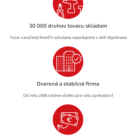
e
p
r
v
30 000 druhov tovaru skladom
k
y
Tovar označený Ihneď k odoslaniu expedujeme v deň objednania
v
ý
p
i
s
u
Overená a stabilná firma
Od roku 2006 robíme všetko pre vašu spokojnosť