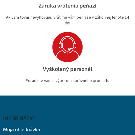
Záruka vrátenia peňazí
Ak vám tovar nevyhovuje, vrátime vám peniaze v zákonnej lehote 14
dní
Vyškolený personál
Poradíme vám s výberom správneho produktu
Z
á
p
ä
INFORMÁCIE
t
Moja objednávka
i