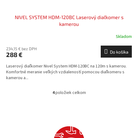
NIVEL SYSTEM HDM-120BC Laserový diaľkomer s
kamerou
Skladom
234,15 € bez DPH
Do košíka
288 €
Laserový diaľkomer Nivel System HDM-120BC na 120m s kamerou.
Komfortné meranie veľkých vzdialeností pomocou diaľkomeru s
kamerou a...
4
položiek celkom
O
v
l
á
d
a
c
i