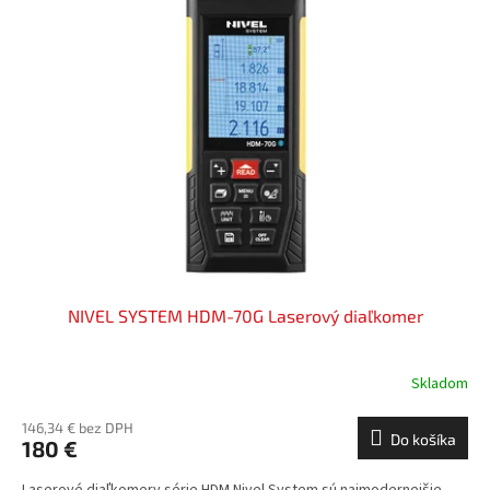
NIVEL SYSTEM HDM-70G Laserový diaľkomer
Skladom
146,34 € bez DPH
Do košíka
180 €
Laserové diaľkomery série HDM Nivel System sú najmodernejšie