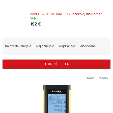
NIVEL SYSTEM HDM-90G Laserový diaľkomer
Skladom
192 €
R
a
Najpredávanejšie
Najlacnejšie
Najdrahšie
Abecedne
d
e
n
OTVORIŤ FILTER
i
e
V
Kód:
HDM-50G
p
ý
r
p
o
i
d
s
u
p
k
r
t