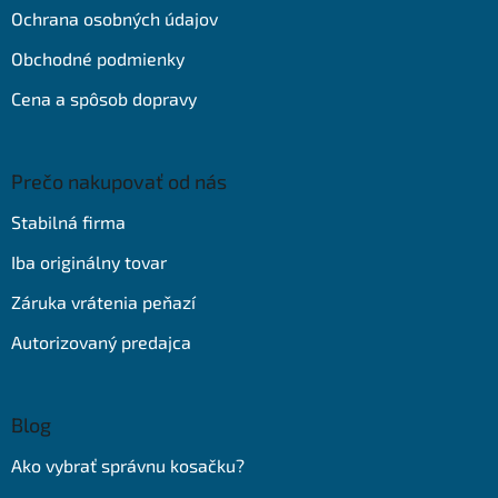
e
Ochrana osobných údajov
Obchodné podmienky
Cena a spôsob dopravy
Prečo nakupovať od nás
Stabilná firma
Iba originálny tovar
Záruka vrátenia peňazí
Autorizovaný predajca
Blog
Ako vybrať správnu kosačku?