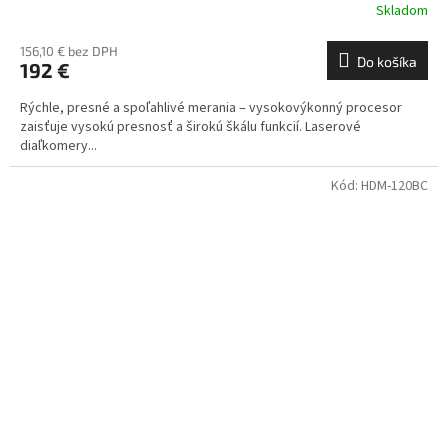
Skladom
156,10 € bez DPH
Do košíka
192 €
Rýchle, presné a spoľahlivé merania – vysokovýkonný procesor
zaisťuje vysokú presnosť a širokú škálu funkcií. Laserové
diaľkomery...
Kód:
HDM-120BC