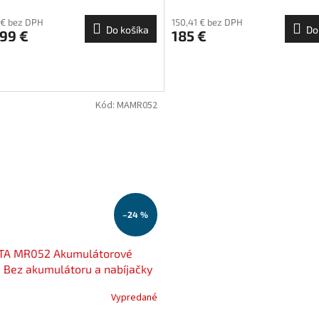
zadarmo
 € bez DPH
150,41 € bez DPH
Do košíka
Do
99 €
185 €
Kód:
MAMR052
–24 %
TA MR052 Akumulátorové
, Bez akumulátoru a nabíjačky
S EXCLUSIVE | Rozšírenie
Vypredané
y na 3 roky zadarmo