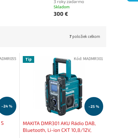
3 roky zadarmo
Skladom
300 €
7
položiek celkom
ADMR055
Kód:
MADMR301
Tip
–24 %
–25 %
 S
MAKITA DMR301 AKU Rádio DAB,
Bluetooth, Li-ion CXT 10,8/12V,
ky na 3
LXT14,4/18V bez akumulátora