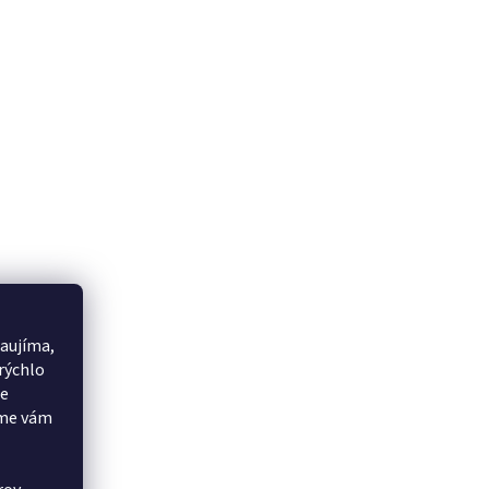
aujíma,
rýchlo
še
eme vám