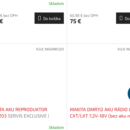
Skladom
 zadarmo
roky zadarmo
 € bez DPH
60,98 € bez DPH
Do košíka
Do
 €
75 €
Kód:
MADMR203
Kód:
M
TA AKU REPRODUKTOR
MAKITA DMR112 AKU RÁDIO L
203
SERVIS EXCLUSIVE |
CXT/LXT 7,2V-18V (bez aku 
renie záruky na 3 roky
nabíjačky)
SERVIS EXCLUSIVE
Skladom
rmo
Rozšírenie záruky na 3 roky