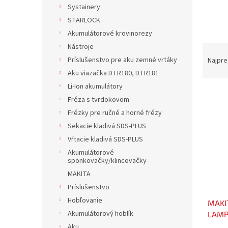
Systainery
STARLOCK
Akumulátorové krovinorezy
Nástroje
R
a
Príslušenstvo pre aku zemné vrtáky
Najpre
d
Aku viazačka DTR180, DTR181
e
Li-Ion akumulátory
V
n
Fréza s tvrdokovom
ý
i
Frézky pre ručné a horné frézy
p
e
i
p
Sekacie kladivá SDS-PLUS
s
r
Vŕtacie kladivá SDS-PLUS
p
o
Akumulátorové
r
d
sponkovačky/klincovačky
o
u
MAKITA
d
k
Príslušenstvo
u
t
Hobľovanie
MAKI
k
o
Akumulátorový hoblík
LAMP
t
v
EXCLU
o
Aku