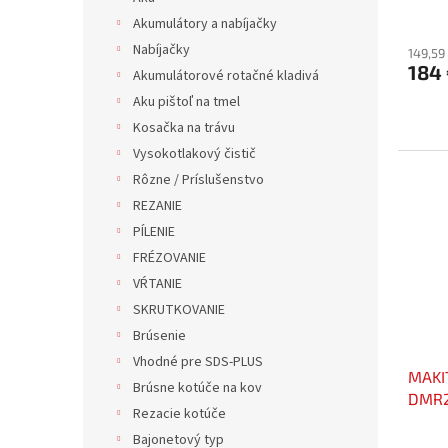
roky
v
Akumulátory a nabíjačky
Nabíjačky
149,59
184
Akumulátorové rotačné kladivá
Aku pištoľ na tmel
Kosačka na trávu
Vysokotlakový čistič
Rôzne / Príslušenstvo
REZANIE
PÍLENIE
FRÉZOVANIE
VŔTANIE
SKRUTKOVANIE
Brúsenie
Vhodné pre SDS-PLUS
MAKI
Brúsne kotúče na kov
DMR
Rezacie kotúče
Rozší
Bajonetový typ
zada