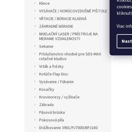
Kliknut
Klince
cookies
VYSÁVAČE / HORÚCOVZDUŠNÉ PIŠTOLE
kliknut
VŔTACIE / BÚRACIE KLADIVÁ
Viac in
ZÁHRADNÉ NÁRADIE
NIVELAČNÝ LASER / PRÍSTROJE NA
MERANIE VZDIALENOSTI
Nast
Sekanie
Príslušenstvo vhodné pre SDS-MAX
rotačné kladivo
Vrták a frézky
Kotúče Flap Disc
Vysávanie / Fúkanie
Kosačky
Krovinorezy / vyžínače
Záhrada
Pásová brúska
Pokosová píla
Drážkovanie 3901/PJ7000/BPJ180