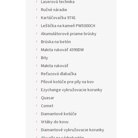
Laserová technika
Ručné náradie
Kartáčovačka 9741
Leštička na kameň PW5000CH
Akumulátorové priame brúsky
Brúska na betón
Makita rukoväť 4390DW
Bity
Makita rukoväť
Reťazová dlabačka
Pílové kotúče pre píly na kov
Ezychange vykružovacie korunky
Quasar
Comet
Diamantové kotúče
Vrtáky do kovu
Diamantové vykružovacie korunky