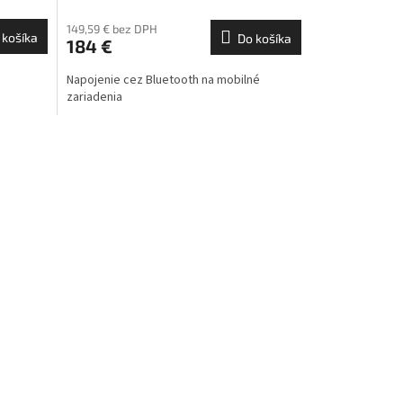
149,59 € bez DPH
 košíka
Do košíka
184 €
Napojenie cez Bluetooth na mobilné
zariadenia