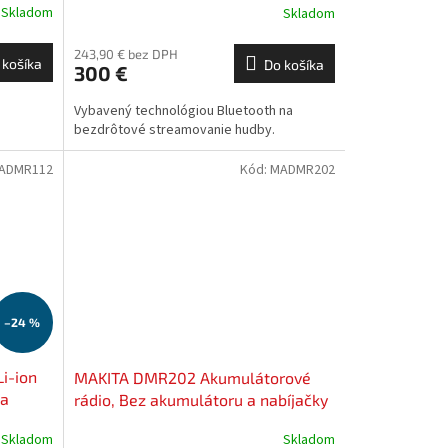
Skladom
Skladom
SERVIS EXCLUSIVE | Rozšírenie
záruky na 3 roky zadarmo
243,90 € bez DPH
 košíka
Do košíka
300 €
Vybavený technológiou Bluetooth na
bezdrôtové streamovanie hudby.
ADMR112
Kód:
MADMR202
–24 %
i-ion
MAKITA DMR202 Akumulátorové
na
rádio, Bez akumulátoru a nabíjačky
 |
SERVIS EXCLUSIVE | Rozšírenie
Skladom
Skladom
záruky na 3 roky zadarmo