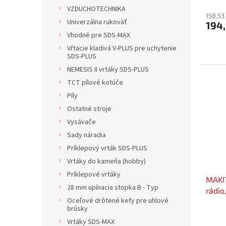
VZDUCHOTECHNIKA
158,53
Univerzálna rukoväť
194,
Vhodné pre SDS-MAX
Vŕtacie kladivá V-PLUS pre uchytenie
SDS-PLUS
NEMESIS II vrtáky SDS-PLUS
TCT pílové kotúče
Píly
Ostatné stroje
Vysávače
Sady náradia
Príklepový vrták SDS-PLUS
Vrtáky do kameňa (hobby)
Príklepové vrtáky
MAKI
28 mm upínacia stopka B - Typ
rádio
Oceľové drôtené kefy pre uhlové
SERVI
brúsky
záruk
Vrtáky SDS-MAX