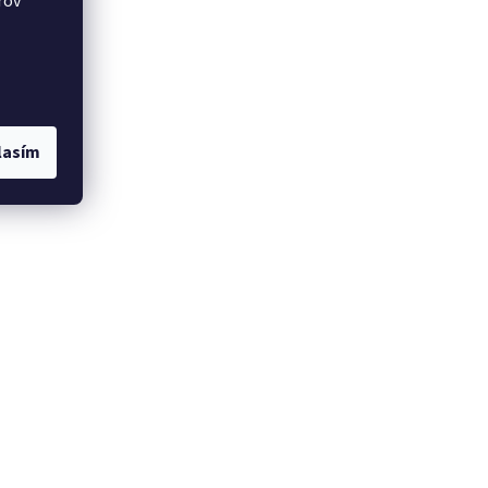
rov
lasím