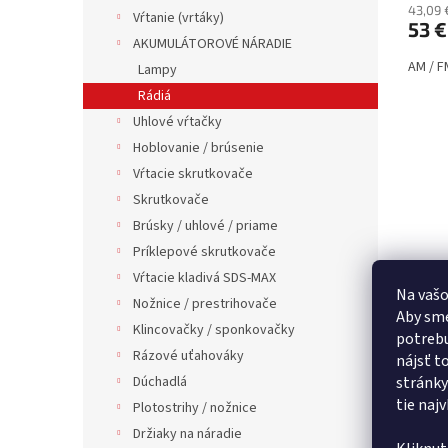
43,09 
Vŕtanie (vrtáky)
53 €
AKUMULÁTOROVÉ NÁRADIE
AM / F
Lampy
Rádiá
Uhlové vŕtačky
Hoblovanie / brúsenie
Vŕtacie skrutkovače
Skrutkovače
Brúsky / uhlové / priame
Príklepové skrutkovače
Vŕtacie kladivá SDS-MAX
Na vašo
Nožnice / prestrihovače
Aby sme
Klincovačky / sponkovačky
potrebu
Rázové uťahováky
nájsť t
Dúchadlá
stránky
tie naj
Plotostrihy / nožnice
Držiaky na náradie