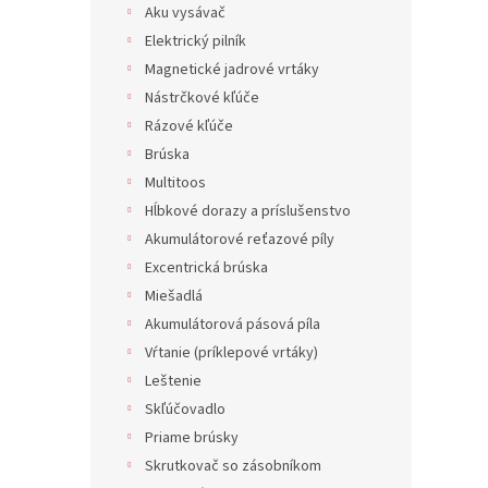
Aku vysávač
Elektrický pilník
Magnetické jadrové vrtáky
Nástrčkové kľúče
Rázové kľúče
Brúska
Multitoos
Hĺbkové dorazy a príslušenstvo
Akumulátorové reťazové píly
Excentrická brúska
Miešadlá
Akumulátorová pásová píla
Vŕtanie (príklepové vrtáky)
Leštenie
Skľúčovadlo
Priame brúsky
Skrutkovač so zásobníkom