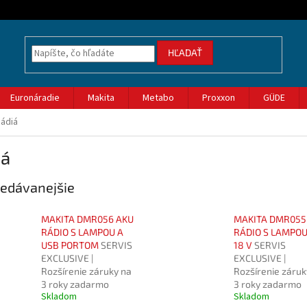
HĽADAŤ
Euronáradie
Makita
Metabo
Proxxon
GÜDE
ádiá
iá
edávanejšie
MAKITA DMR056 AKU
MAKITA DMR055
RÁDIO S LAMPOU A
RÁDIO S LAMPOU
USB PORTOM
SERVIS
18 V
SERVIS
EXCLUSIVE |
EXCLUSIVE |
Rozšírenie záruky na
Rozšírenie záruk
3 roky zadarmo
3 roky zadarmo
Skladom
Skladom