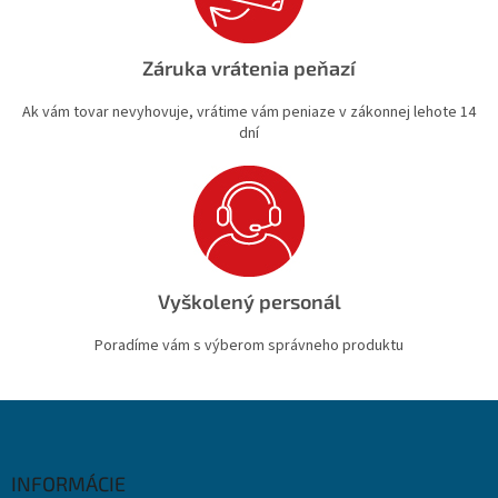
Záruka vrátenia peňazí
Ak vám tovar nevyhovuje, vrátime vám peniaze v zákonnej lehote 14
dní
Vyškolený personál
Poradíme vám s výberom správneho produktu
Z
á
p
ä
INFORMÁCIE