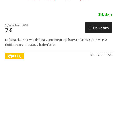
Skladom
5,69 € bez DPH
Do košíka
7 €
Brúsna dutinka vhodná na Vretenovú a pásovú brúsku GSBSM 450
(kód tovaru: 38353). V balení 3 ks.
Kód:
GU55151
Výpredaj