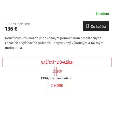
Skladom
110,57 € bez DPH
Do košíka
136 €
Benzínový krovinorez je dokonalým pomocníkom pri náročných
rezacích a vyžínacích prácach. Je vybavený výkonným 4-taktným
motorom a...
NAČÍTAŤ 12 ĎALŠÍCH
S
1
108
t
O
r
1294
položiek celkom
v
á
l
HORE
n
á
k
d
o
v
a
a
c
n
i
i