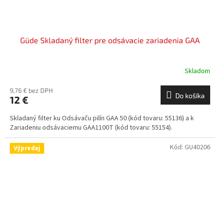
Güde Skladaný filter pre odsávacie zariadenia GAA
Skladom
9,76 € bez DPH
Do košíka
12 €
Skladaný filter ku Odsávaču pilín GAA 50 (kód tovaru: 55136) a k
Zariadeniu odsávaciemu GAA1100T (kód tovaru: 55154).
Kód:
GU40206
Výpredaj