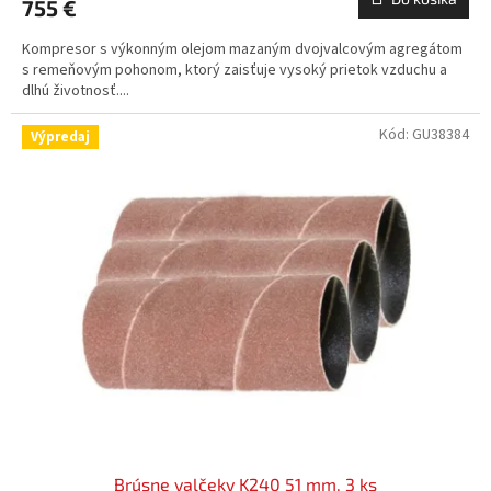
755 €
Kompresor s výkonným olejom mazaným dvojvalcovým agregátom
s remeňovým pohonom, ktorý zaisťuje vysoký prietok vzduchu a
dlhú životnosť....
Kód:
GU38384
Výpredaj
Brúsne valčeky K240 51 mm, 3 ks