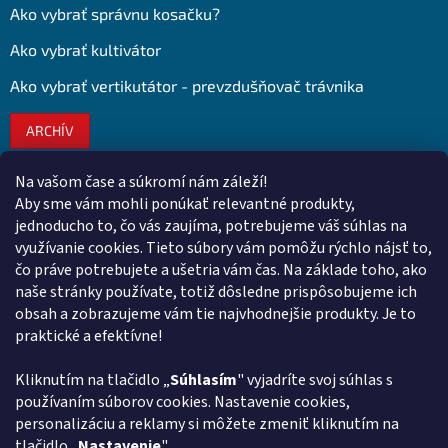
Ako vybrať správnu kosačku?
Ako vybrať kultivátor
Ako vybrať vertikutátor - prevzdušňovač trávnika
ARCHÍV
Na vašom čase a súkromí nám záleží!
Kontakt
Aby sme vám mohli ponúkať relevantné produkty,
jednoducho to, čo vás zaujíma, potrebujeme váš súhlas na
obchod
@
euroshopy.sk
využívanie cookies. Tieto súbory vám pomôžu rýchlo nájsť to,
0911 931 019
čo práve potrebujete a ušetria vám čas. Na základe toho, ako
naše stránky používate, totiž dôsledne prispôsobujeme ich
0911 931 019
obsah a zobrazujeme vám tie najvhodnejšie produkty. Je to
Facebook Euroshopy
praktické a efektívne!
Kliknutím na tlačidlo „
Súhlasím
" vyjadríte svoj súhlas s
Prijímame online platby
používaním súborov cookies. Nastavenie cookies,
personalizáciu a reklamy si môžete zmeniť kliknutím na
tlačidlo „
Nastavenie
".