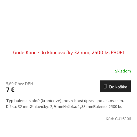
Güde Klince do klincovačky 32 mm, 2500 ks PROFI
Skladom
5,69 € bez DPH
Do košíka
7 €
Typ balenia: voľné (krabicové), povrchová úprava pozinkovaním.
Dĺžka: 32 mmØ hlavičky: 2,9 mmHrúbka: 1,33 mmBalenie: 2500 ks
Kód:
GU16806