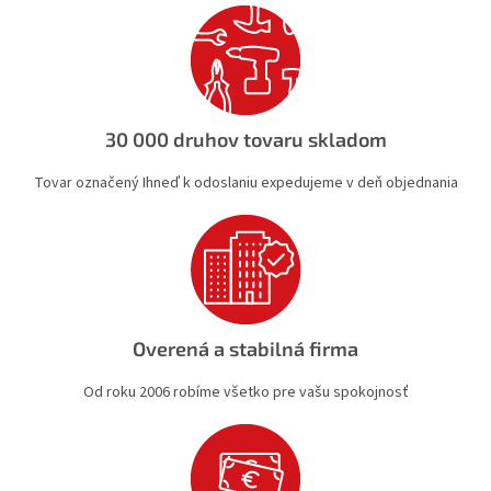
e
e
p
r
v
k
y
v
30 000 druhov tovaru skladom
ý
p
Tovar označený Ihneď k odoslaniu expedujeme v deň objednania
i
s
u
Overená a stabilná firma
Od roku 2006 robíme všetko pre vašu spokojnosť