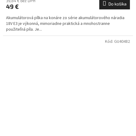
39,84 € bez DPH
Do košíka
49 €
Akumulátorová pílka na konáre zo série akumulátorového náradia
18V E3 je výkonná, mimoriadne praktická a mnohostranne
použiteľná píla. Je...
Kód:
GU40482