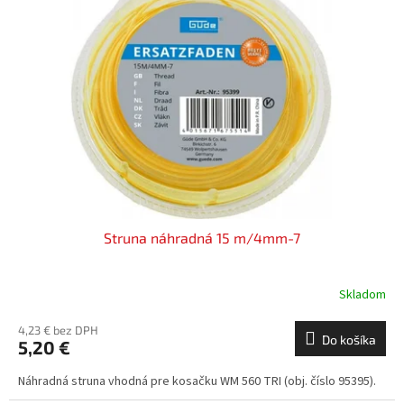
i
p
s
r
p
o
r
d
o
u
d
k
u
t
k
o
t
v
o
v
Struna náhradná 15 m/4mm-7
Skladom
4,23 € bez DPH
Do košíka
5,20 €
Náhradná struna vhodná pre kosačku WM 560 TRI (obj. číslo 95395).