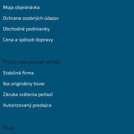
t
Moja objednávka
i
e
Ochrana osobných údajov
Obchodné podmienky
Cena a spôsob dopravy
Prečo nakupovať od nás
Stabilná firma
Iba originálny tovar
Záruka vrátenia peňazí
Autorizovaný predajca
Blog