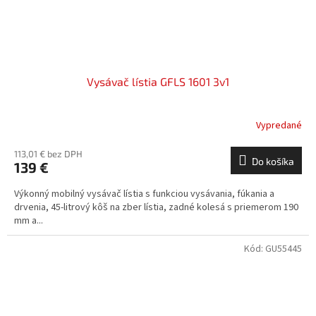
Vysávač lístia GFLS 1601 3v1
Vypredané
113,01 € bez DPH
Do košíka
139 €
Výkonný mobilný vysávač lístia s funkciou vysávania, fúkania a
drvenia, 45-litrový kôš na zber lístia, zadné kolesá s priemerom 190
mm a...
Kód:
GU55445