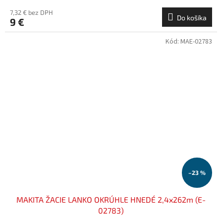
7,32 € bez DPH
Do košíka
9 €
Kód:
MAE-02783
–23 %
MAKITA ŽACIE LANKO OKRÚHLE HNEDÉ 2,4x262m (E-
02783)