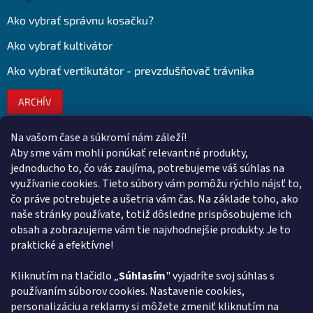
Ako vybrať správnu kosačku?
Ako vybrať kultivátor
Ako vybrať vertikutátor - prevzdušňovač trávnika
ARCHÍV
Na vašom čase a súkromí nám záleží!
Kontakt
Aby sme vám mohli ponúkať relevantné produkty,
jednoducho to, čo vás zaujíma, potrebujeme váš súhlas na
obchod
@
euroshopy.sk
využívanie cookies. Tieto súbory vám pomôžu rýchlo nájsť to,
0911 931 019
čo práve potrebujete a ušetria vám čas. Na základe toho, ako
naše stránky používate, totiž dôsledne prispôsobujeme ich
0911 931 019
obsah a zobrazujeme vám tie najvhodnejšie produkty. Je to
Facebook Euroshopy
praktické a efektívne!
Kliknutím na tlačidlo „
Súhlasím
" vyjadríte svoj súhlas s
Prijímame online platby
používaním súborov cookies. Nastavenie cookies,
personalizáciu a reklamy si môžete zmeniť kliknutím na