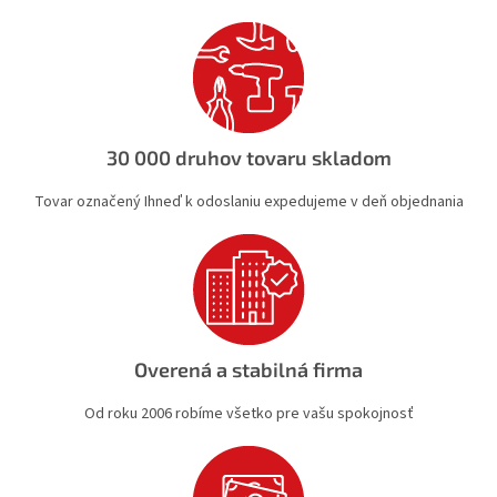
i
e
e
p
r
v
k
y
v
30 000 druhov tovaru skladom
ý
p
Tovar označený Ihneď k odoslaniu expedujeme v deň objednania
i
s
u
Overená a stabilná firma
Od roku 2006 robíme všetko pre vašu spokojnosť