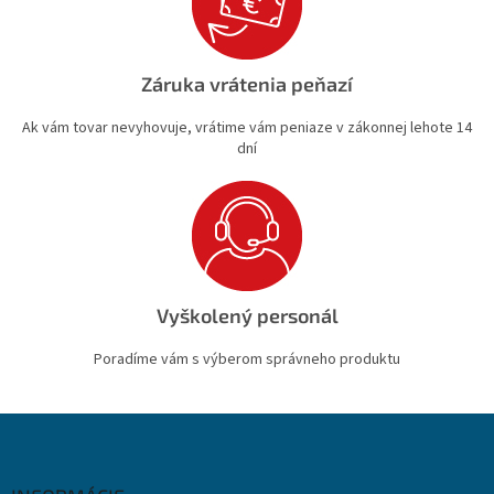
Záruka vrátenia peňazí
Ak vám tovar nevyhovuje, vrátime vám peniaze v zákonnej lehote 14
dní
Vyškolený personál
Poradíme vám s výberom správneho produktu
Z
á
p