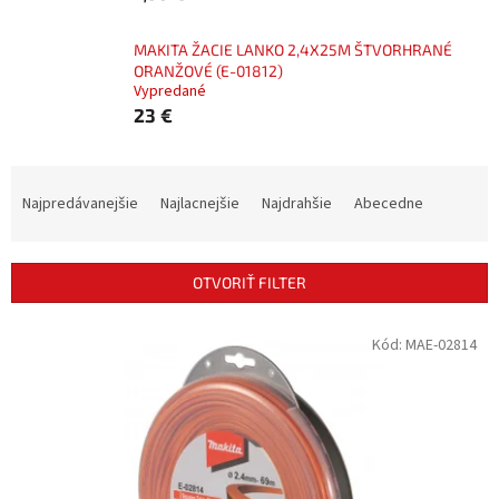
MAKITA ŽACIE LANKO 2,4X25M ŠTVORHRANÉ
ORANŽOVÉ (E-01812)
Vypredané
23 €
R
a
Najpredávanejšie
Najlacnejšie
Najdrahšie
Abecedne
d
e
n
OTVORIŤ FILTER
i
e
V
Kód:
MAE-02814
p
ý
r
p
o
i
d
s
u
p
k
r
t