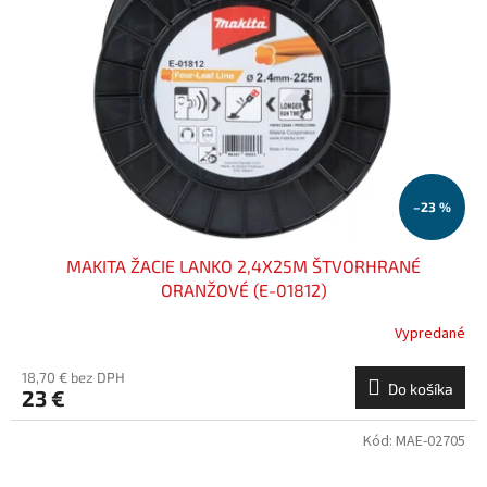
–23 %
MAKITA ŽACIE LANKO 2,4X25M ŠTVORHRANÉ
ORANŽOVÉ (E-01812)
Vypredané
18,70 € bez DPH
Do košíka
23 €
Kód:
MAE-02705