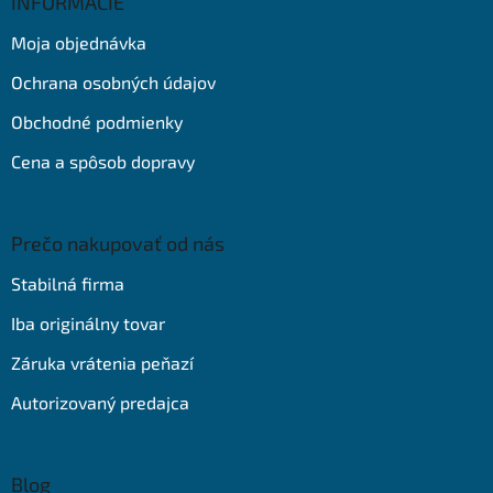
ä
INFORMÁCIE
t
Moja objednávka
i
e
Ochrana osobných údajov
Obchodné podmienky
Cena a spôsob dopravy
Prečo nakupovať od nás
Stabilná firma
Iba originálny tovar
Záruka vrátenia peňazí
Autorizovaný predajca
Blog