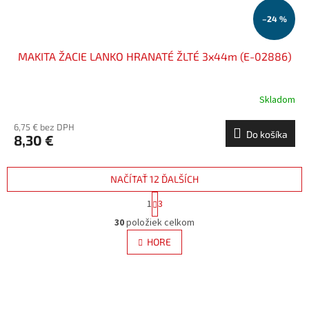
–24 %
MAKITA ŽACIE LANKO HRANATÉ ŽLTÉ 3x44m (E-02886)
Skladom
6,75 € bez DPH
Do košíka
8,30 €
NAČÍTAŤ 12 ĎALŠÍCH
S
1
3
t
O
r
30
položiek celkom
v
á
l
HORE
n
á
k
d
o
v
a
a
c
n
i