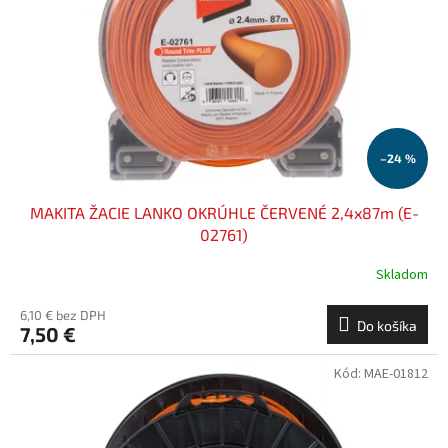
–24 %
MAKITA ŽACIE LANKO OKRÚHLE ČERVENÉ 2,4x87m (E-
02761)
Skladom
6,10 € bez DPH
Do košíka
7,50 €
Kód:
MAE-01812