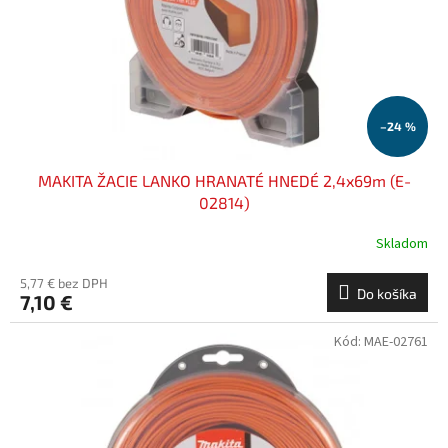
o
o
d
v
u
k
t
o
–24 %
v
MAKITA ŽACIE LANKO HRANATÉ HNEDÉ 2,4x69m (E-
02814)
Skladom
5,77 € bez DPH
Do košíka
7,10 €
Kód:
MAE-02761