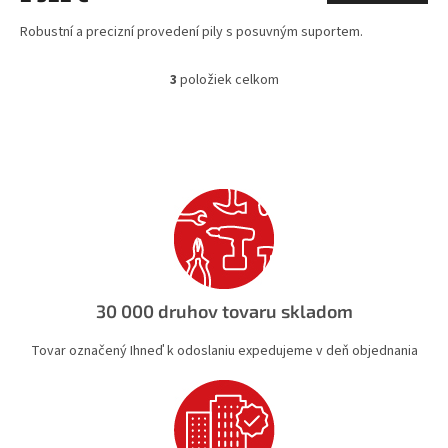
Robustní a precizní provedení pily s posuvným suportem.
3
položiek celkom
O
v
l
á
d
a
c
i
e
p
r
v
30 000 druhov tovaru skladom
k
y
Tovar označený Ihneď k odoslaniu expedujeme v deň objednania
v
ý
p
i
s