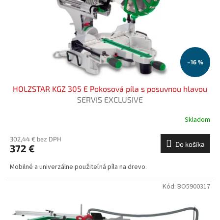
o
o
d
v
u
k
t
o
–16 %
v
HOLZSTAR KGZ 305 E Pokosová píla s posuvnou hlavou
SERVIS EXCLUSIVE
Skladom
302,44 € bez DPH
Do košíka
372 €
Mobilné a univerzálne použiteľná píla na drevo.
Kód:
BO5900317