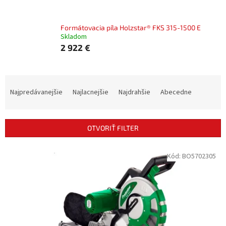
Formátovacia píla Holzstar® FKS 315-1500 E
Skladom
2 922 €
R
a
Najpredávanejšie
Najlacnejšie
Najdrahšie
Abecedne
d
e
n
OTVORIŤ FILTER
i
e
V
Kód:
BO5702305
p
ý
r
p
o
i
d
s
u
p
k
r
t