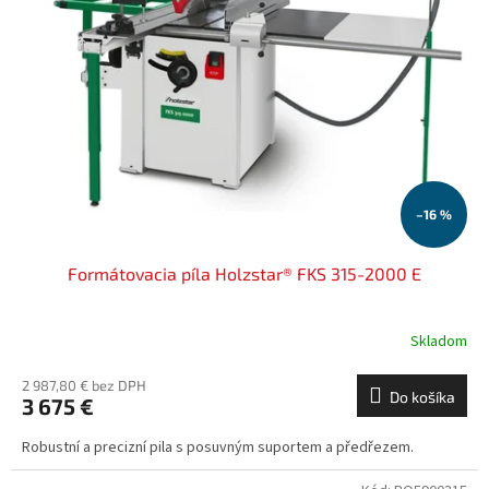
–16 %
Formátovacia píla Holzstar® FKS 315-2000 E
Skladom
2 987,80 € bez DPH
Do košíka
3 675 €
Robustní a precizní pila s posuvným suportem a předřezem.