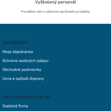
Vyškolený personál
Poradíme vám s výberom správneho produktu
Z
á
p
ä
INFORMÁCIE
t
Moja objednávka
i
e
Ochrana osobných údajov
Obchodné podmienky
Cena a spôsob dopravy
Prečo nakupovať od nás
Stabilná firma