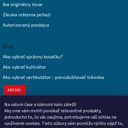
Iba originálny tovar
Záruka vrátenia peňazí
Autorizovaný predajca
Blog
Ako vybrať správnu kosačku?
Ako vybrať kultivátor
Ako vybrať vertikutátor - prevzdušňovač trávnika
ARCHÍV
Na vašom čase a súkromí nám záleží!
Kontakt
Aby sme vám mohli ponúkať relevantné produkty,
jednoducho to, čo vás zaujíma, potrebujeme váš súhlas na
obchod
@
euroshopy.sk
využívanie cookies. Tieto súbory vám pomôžu rýchlo nájsť to,