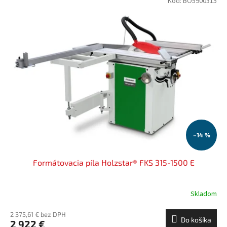
Kód:
BO5900315
–14 %
Formátovacia píla Holzstar® FKS 315-1500 E
Skladom
2 375,61 € bez DPH
Do košíka
2 922 €