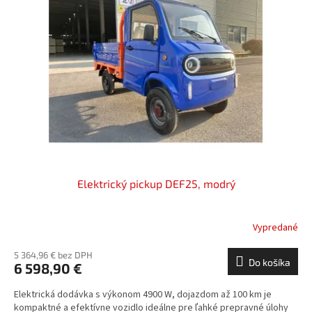
i
p
s
r
p
o
r
d
o
u
d
k
u
t
k
o
t
v
o
v
Elektrický pickup DEF25, modrý
Vypredané
5 364,96 € bez DPH
Do košíka
6 598,90 €
Elektrická dodávka s výkonom 4900 W, dojazdom až 100 km je
kompaktné a efektívne vozidlo ideálne pre ľahké prepravné úlohy