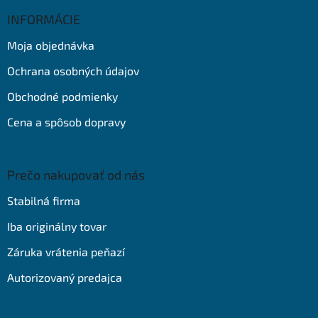
p
ä
INFORMÁCIE
t
Moja objednávka
i
e
Ochrana osobných údajov
Obchodné podmienky
Cena a spôsob dopravy
Prečo nakupovať od nás
Stabilná firma
Iba originálny tovar
Záruka vrátenia peňazí
Autorizovaný predajca