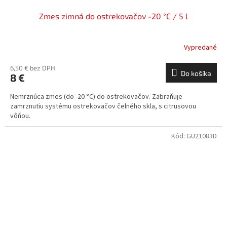
Zmes zimná do ostrekovačov -20 °C / 5 l
Vypredané
6,50 € bez DPH
Do košíka
8 €
Nemrznúca zmes (do -20 °C) do ostrekovačov. Zabraňuje
zamrznutiu systému ostrekovačov čelného skla, s citrusovou
vôňou.
Kód:
GU21083D