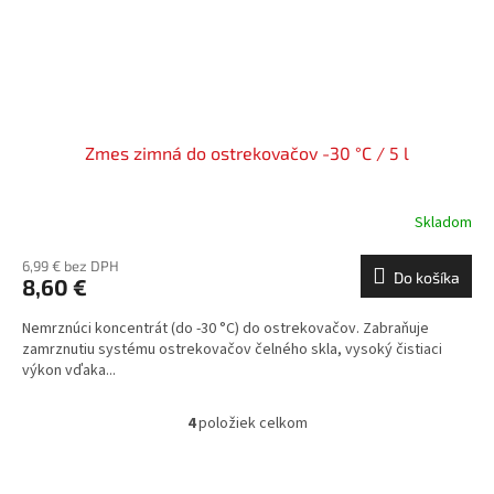
Zmes zimná do ostrekovačov -30 °C / 5 l
Skladom
6,99 € bez DPH
Do košíka
8,60 €
Nemrznúci koncentrát (do -30 °C) do ostrekovačov. Zabraňuje
zamrznutiu systému ostrekovačov čelného skla, vysoký čistiaci
výkon vďaka...
4
položiek celkom
O
v
l