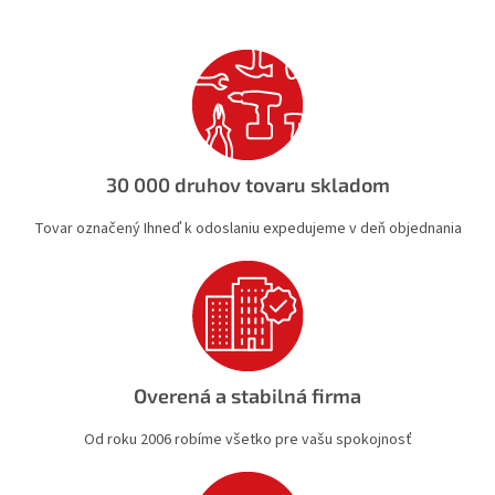
á
d
a
c
i
e
p
r
v
30 000 druhov tovaru skladom
k
y
Tovar označený Ihneď k odoslaniu expedujeme v deň objednania
v
ý
p
i
s
u
Overená a stabilná firma
Od roku 2006 robíme všetko pre vašu spokojnosť