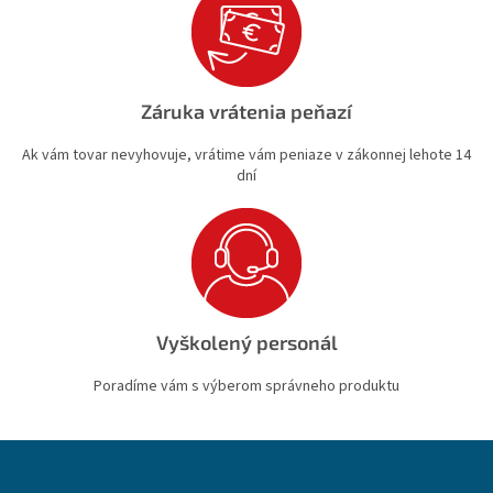
Záruka vrátenia peňazí
Ak vám tovar nevyhovuje, vrátime vám peniaze v zákonnej lehote 14
dní
Vyškolený personál
Poradíme vám s výberom správneho produktu
Z
á