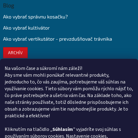
Blog
Ako vybrať správnu kosačku?
Ako vybrať kultivátor
Ako vybrať vertikutátor - prevzdušňovač trávnika
ARCHÍV
Na vašom čase a súkromí nám záleží!
Kontakt
Aby sme vám mohli ponúkať relevantné produkty,
jednoducho to, čo vás zaujíma, potrebujeme váš súhlas na
obchod
@
euroshopy.sk
využívanie cookies. Tieto súbory vám pomôžu rýchlo nájsť to,
0911 931 019
čo práve potrebujete a ušetria vám čas. Na základe toho, ako
naše stránky používate, totiž dôsledne prispôsobujeme ich
0911 931 019
obsah a zobrazujeme vám tie najvhodnejšie produkty. Je to
Facebook Euroshopy
praktické a efektívne!
Kliknutím na tlačidlo „
Súhlasím
" vyjadríte svoj súhlas s
Prijímame online platby
používaním súborov cookies. Nastavenie cookies,