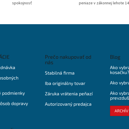
spokojnosť
peniaze v zákonnej lehote 14
ÁCIE
Prečo nakupovať od
Blog
nás
ednávka
Ako vybr
kosačku
Stabilná firma
osobných
Ako vybra
Iba originálny tovar
 podmienky
Ako vybra
Záruka vrátenia peňazí
prevzduš
pôsob dopravy
Autorizovaný predajca
ARCHÍV