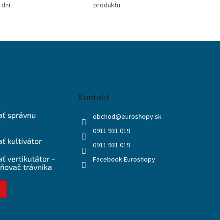
 dní
produktu
Kontakt
ať správnu
obchod
@
euroshopy.sk
?
0911 931 019
ť kultivátor
0911 931 019
ť vertikutátor -
Facebook Euroshopy
ňovač trávnika