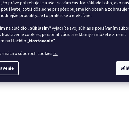
o, čo práve potrebujete a ušetria vám čas. Na základe toho, ako na
 používate, totiž dôsledne prispôsobujeme ich obsah a zobrazuj
vhodnejšie produkty. Je to praktické a efektívne!
ím na tlačidlo „
Súhlasím
" vyjadríte svoj súhlas s používaním súbo
. Nastavenie cookies, personalizáciu a reklamy si môžete zmeniť
ím na tlačidlo „
Nastavenie
".
formácii o súboroch cookies
tu
avenie
Súh