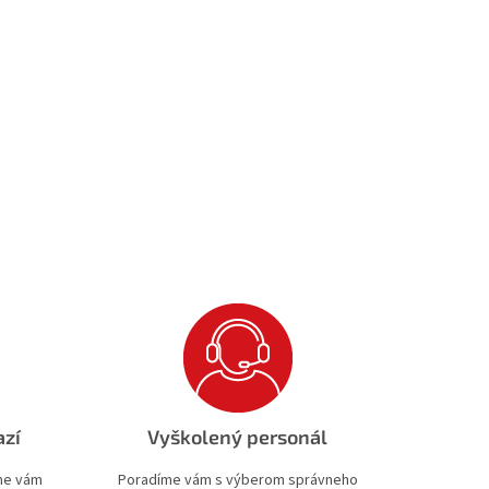
azí
Vyškolený personál
ime vám
Poradíme vám s výberom správneho