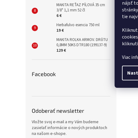
nájsť t
MAKITA REŤAZ PÍLOVÁ 35 cm
stránky
3/8" 1,1 mm 52 čl
6 €
tie naj
Herbafulvo esencia 750 ml
Kliknut
19 €
cookies
MAKITA ROLKA ARMOV. DRôTU
kliknut
0,8MM 50KS DTR180 (199137-9)
129 €
Viac in
Nast
Facebook
Odoberať newsletter
Vložte svoj e-mail a my Vám budeme
zasielať informácie o nových produktoch
na našom e-shope.