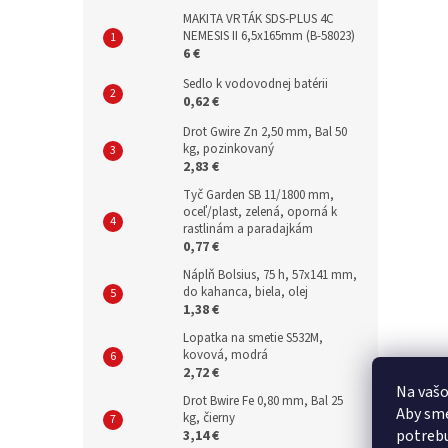
MAKITA VRTÁK SDS-PLUS 4C
NEMESIS II 6,5x165mm (B-58023)
6 €
Sedlo k vodovodnej batérii
0,62 €
Drot Gwire Zn 2,50 mm, Bal 50
kg, pozinkovaný
2,83 €
Tyč Garden SB 11/1800 mm,
oceľ/plast, zelená, oporná k
rastlinám a paradajkám
0,77 €
Náplň Bolsius, 75 h, 57x141 mm,
do kahanca, biela, olej
1,38 €
Lopatka na smetie S532M,
kovová, modrá
2,72 €
Na vašo
Drot Bwire Fe 0,80 mm, Bal 25
Aby sme
kg, čierny
potrebu
3,14 €