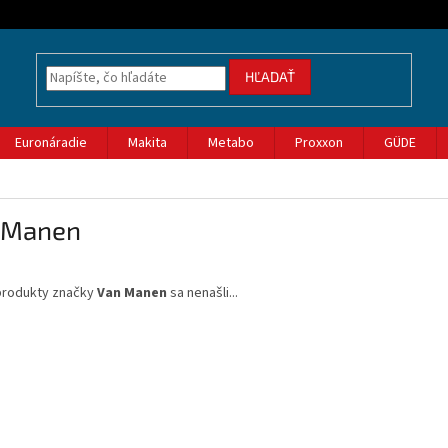
HĽADAŤ
Euronáradie
Makita
Metabo
Proxxon
GÜDE
 Manen
produkty značky
Van Manen
sa nenašli...