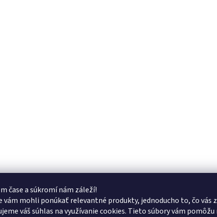
m čase a súkromí nám záleží!
 vám mohli ponúkať relevantné produkty, jednoducho to, čo vás z
jeme váš súhlas na využívanie cookies. Tieto súbory vám pomôžu 