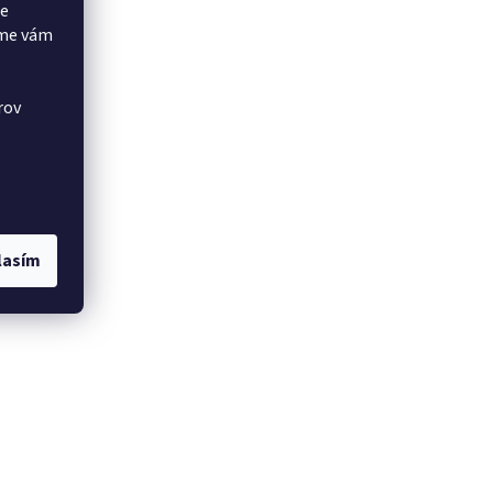
še
eme vám
rov
lasím