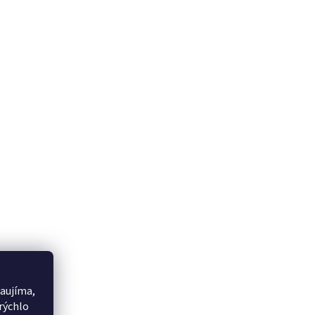
aujíma,
rýchlo