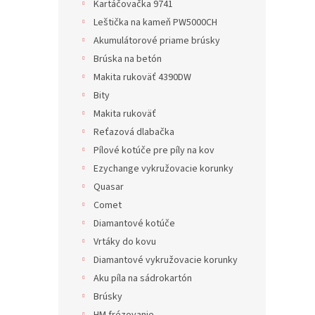
Kartáčovačka 9741
Leštička na kameň PW5000CH
Akumulátorové priame brúsky
Brúska na betón
Makita rukoväť 4390DW
Bity
Makita rukoväť
Reťazová dlabačka
Pílové kotúče pre píly na kov
Ezychange vykružovacie korunky
Quasar
Comet
Diamantové kotúče
Vrtáky do kovu
Diamantové vykružovacie korunky
Aku píla na sádrokartón
Brúsky