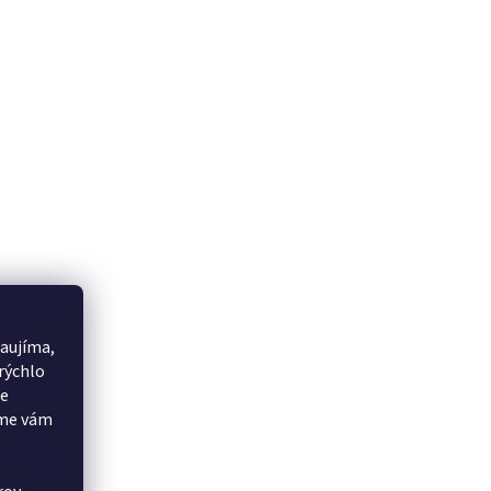
aujíma,
rýchlo
še
eme vám