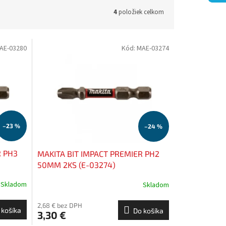
4
položiek celkom
AE-03280
Kód:
MAE-03274
–23 %
–24 %
R PH3
MAKITA BIT IMPACT PREMIER PH2
50MM 2KS (E-03274)
Skladom
Skladom
2,68 € bez DPH
 košíka
Do košíka
3,30 €