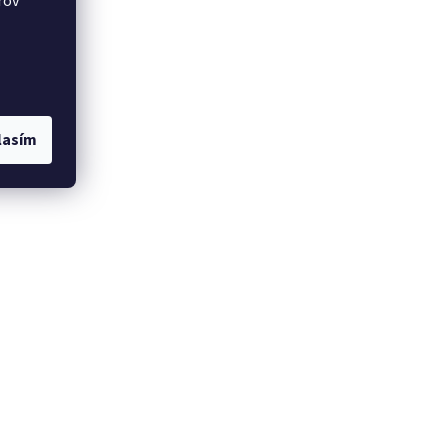
rov
lasím