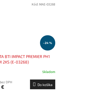
Kód:
MAE-03268
–24 %
TA BTI IMPACT PREMIER PH1
 2KS (E-03268)
Skladom
 bez DPH
Do košíka
 €
O
v
l