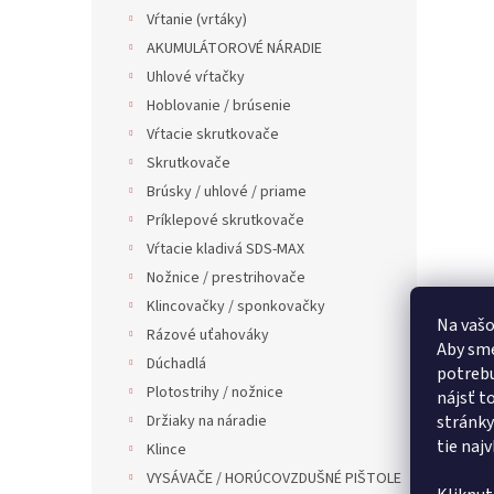
Vŕtanie (vrtáky)
AKUMULÁTOROVÉ NÁRADIE
Uhlové vŕtačky
Hoblovanie / brúsenie
Vŕtacie skrutkovače
Skrutkovače
Brúsky / uhlové / priame
Príklepové skrutkovače
Vŕtacie kladivá SDS-MAX
Nožnice / prestrihovače
Klincovačky / sponkovačky
Na vašo
Rázové uťahováky
Aby sme
Dúchadlá
potrebu
Plotostrihy / nožnice
nájsť t
Držiaky na náradie
stránky
tie naj
Klince
VYSÁVAČE / HORÚCOVZDUŠNÉ PIŠTOLE