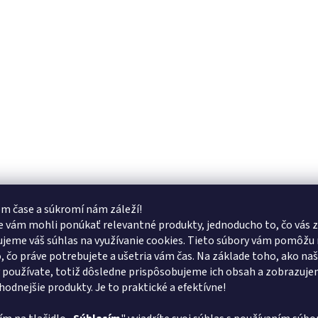
m čase a súkromí nám záleží!
 vám mohli ponúkať relevantné produkty, jednoducho to, čo vás z
jeme váš súhlas na využívanie cookies. Tieto súbory vám pomôžu 
o, čo práve potrebujete a ušetria vám čas. Na základe toho, ako na
 používate, totiž dôsledne prispôsobujeme ich obsah a zobrazuj
vhodnejšie produkty. Je to praktické a efektívne!