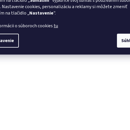
ím na tlačidlo „
Súhlasím
" vyjadríte svoj súhlas s používaním súbo
. Nastavenie cookies, personalizáciu a reklamy si môžete zmeniť
ím na tlačidlo „
Nastavenie
".
formácii o súboroch cookies
tu
avenie
Súh