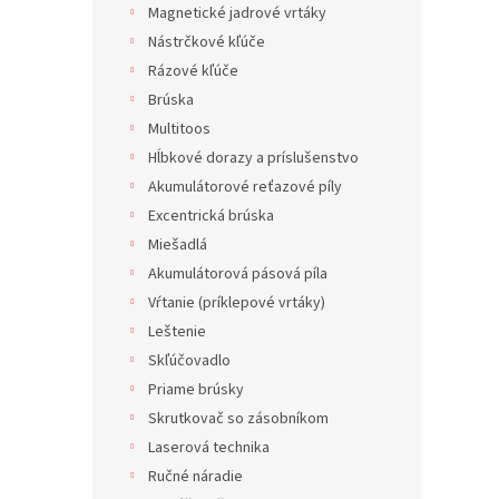
Magnetické jadrové vrtáky
Nástrčkové kľúče
Rázové kľúče
Brúska
Multitoos
Hĺbkové dorazy a príslušenstvo
Akumulátorové reťazové píly
Excentrická brúska
Miešadlá
Akumulátorová pásová píla
Vŕtanie (príklepové vrtáky)
Leštenie
Skľúčovadlo
Priame brúsky
Skrutkovač so zásobníkom
Laserová technika
Ručné náradie