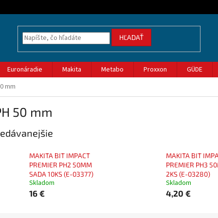
HĽADAŤ
Euronáradie
Makita
Metabo
Proxxon
GÜDE
50 mm
 PH 50 mm
edávanejšie
MAKITA BIT IMPACT
MAKITA BIT IMP
PREMIER PH2 50MM
PREMIER PH3 5
SADA 10KS (E-03377)
2KS (E-03280)
Skladom
Skladom
16 €
4,20 €