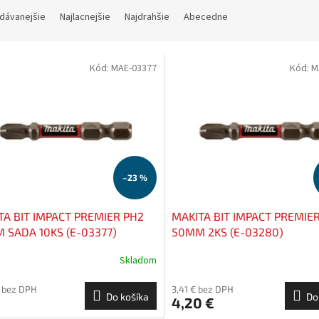
dávanejšie
Najlacnejšie
Najdrahšie
Abecedne
Kód:
MAE-03377
Kód:
M
–23 %
TA BIT IMPACT PREMIER PH2
MAKITA BIT IMPACT PREMIE
 SADA 10KS (E-03377)
50MM 2KS (E-03280)
Skladom
€ bez DPH
3,41 € bez DPH
Do košíka
Do
4,20 €