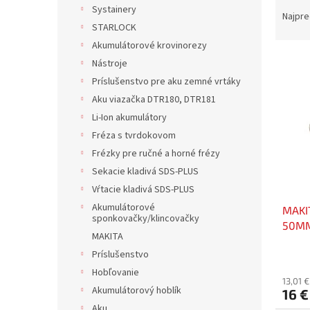
R
Systainery
a
Najpre
STARLOCK
d
e
Akumulátorové krovinorezy
V
n
Nástroje
ý
i
Príslušenstvo pre aku zemné vrtáky
p
e
Aku viazačka DTR180, DTR181
i
p
Li-Ion akumulátory
s
r
p
Fréza s tvrdokovom
o
r
d
Frézky pre ručné a horné frézy
o
u
Sekacie kladivá SDS-PLUS
d
k
Vŕtacie kladivá SDS-PLUS
u
t
Akumulátorové
MAKI
k
o
sponkovačky/klincovačky
50MM
t
v
MAKITA
o
Príslušenstvo
v
Hobľovanie
13,01 
Akumulátorový hoblík
16 €
Aku