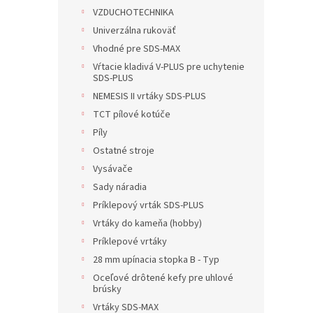
VZDUCHOTECHNIKA
Univerzálna rukoväť
Vhodné pre SDS-MAX
Vŕtacie kladivá V-PLUS pre uchytenie
SDS-PLUS
NEMESIS II vrtáky SDS-PLUS
TCT pílové kotúče
Píly
Ostatné stroje
Vysávače
Sady náradia
Príklepový vrták SDS-PLUS
Vrtáky do kameňa (hobby)
Príklepové vrtáky
28 mm upínacia stopka B - Typ
Oceľové drôtené kefy pre uhlové
brúsky
Vrtáky SDS-MAX