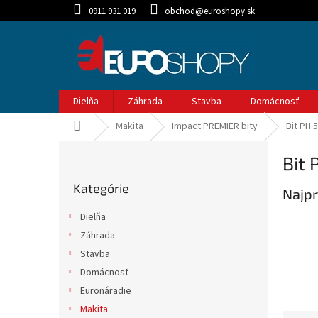
Prejsť
0911 931 019
obchod@euroshopy.sk
na
obsah
Dielňa
Záhrada
Stavba
Domácnosť
Domov
Makita
Impact PREMIER bity
Bit PH 
B
Bit
o
Preskočiť
č
Kategórie
kategórie
Najpr
n
ý
Dielňa
p
Záhrada
a
Stavba
n
e
Domácnosť
l
Euronáradie
Makita