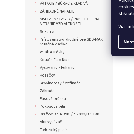
Kliknut
VŔTACIE / BÚRACIE KLADIVÁ
cookies
ZÁHRADNÉ NÁRADIE
kliknut
NIVELAČNÝ LASER / PRÍSTROJE NA
MERANIE VZDIALENOSTI
Viac in
Sekanie
Príslušenstvo vhodné pre SDS-MAX
Nast
rotačné kladivo
Vrták a frézky
Kotúče Flap Disc
Vysávanie / Fúkanie
Kosačky
Krovinorezy / vyžínače
Záhrada
Pásová brúska
Pokosová píla
Drážkovanie 3901/PJ7000/BPJ180
Aku vysávač
Elektrický pilník