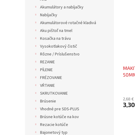
Akumulátory a nabíjačky
Nabíjačky
Akumulátorové rotačné kladivá
Aku pištoľ na tmel
Kosačka na trávu
Vysokotlakový čistič
Rôzne / Príslušenstvo
REZANIE
MAKI
PÍLENIE
50MM
FRÉZOVANIE
VŔTANIE
SKRUTKOVANIE
2,68 €
Brúsenie
3,30
Vhodné pre SDS-PLUS
Brúsne kotúče na kov
Rezacie kotúče
Bajonetový typ