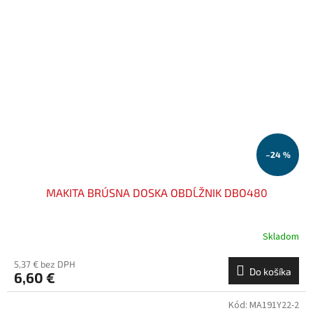
–24 %
MAKITA BRÚSNA DOSKA OBDĹŽNIK DBO480
Skladom
5,37 € bez DPH
Do košíka
6,60 €
Kód:
MA191Y22-2