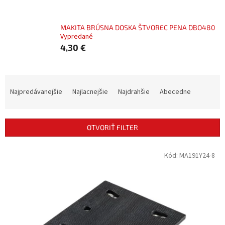
MAKITA BRÚSNA DOSKA ŠTVOREC PENA DBO480
Vypredané
4,30 €
R
a
Najpredávanejšie
Najlacnejšie
Najdrahšie
Abecedne
d
e
n
OTVORIŤ FILTER
i
e
V
Kód:
MA191Y24-8
p
ý
r
p
o
i
d
s
u
p
k
r
t