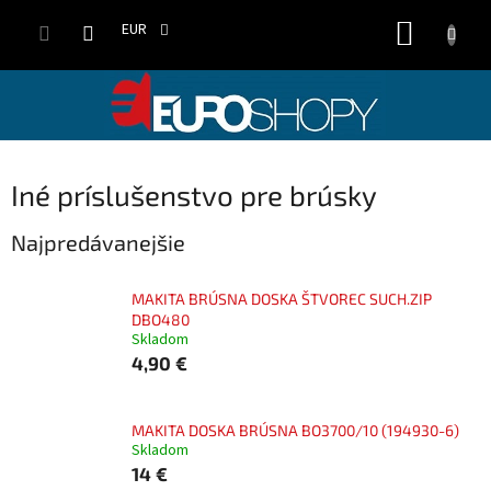
Prejsť
NÁKUP
na
EUR
obsah
KOŠÍK
Iné príslušenstvo pre brúsky
Najpredávanejšie
MAKITA BRÚSNA DOSKA ŠTVOREC SUCH.ZIP
DBO480
Skladom
4,90 €
MAKITA DOSKA BRÚSNA BO3700/10 (194930-6)
Skladom
14 €