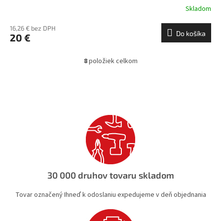
Skladom
16,26 € bez DPH
Do košíka
20 €
8
položiek celkom
O
v
l
á
d
a
c
i
e
p
r
v
30 000 druhov tovaru skladom
k
y
Tovar označený Ihneď k odoslaniu expedujeme v deň objednania
v
ý
p