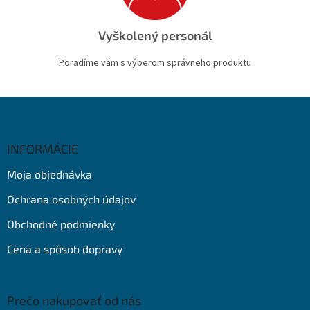
Vyškolený personál
Poradíme vám s výberom správneho produktu
Z
á
p
ä
INFORMÁCIE
t
Moja objednávka
i
e
Ochrana osobných údajov
Obchodné podmienky
Cena a spôsob dopravy
Prečo nakupovať od nás