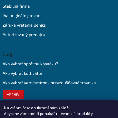
Stabilná firma
Iba originálny tovar
Záruka vrátenia peňazí
Autorizovaný predajca
Blog
Ako vybrať správnu kosačku?
Ako vybrať kultivátor
Ako vybrať vertikutátor - prevzdušňovač trávnika
ARCHÍV
Na vašom čase a súkromí nám záleží!
Kontakt
Aby sme vám mohli ponúkať relevantné produkty,