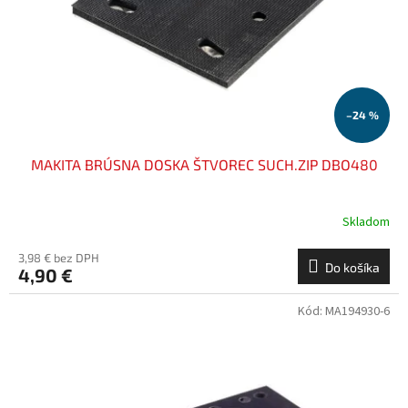
o
o
d
v
u
k
t
o
–24 %
v
MAKITA BRÚSNA DOSKA ŠTVOREC SUCH.ZIP DBO480
Skladom
3,98 € bez DPH
Do košíka
4,90 €
Kód:
MA194930-6