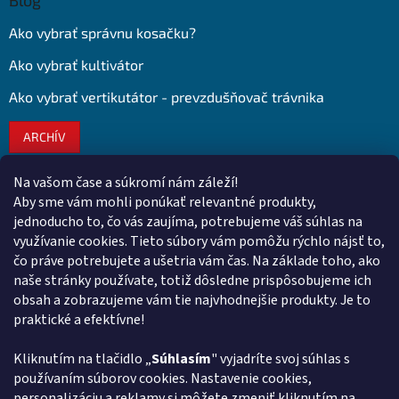
Ako vybrať správnu kosačku?
Ako vybrať kultivátor
Ako vybrať vertikutátor - prevzdušňovač trávnika
ARCHÍV
Na vašom čase a súkromí nám záleží!
Kontakt
Aby sme vám mohli ponúkať relevantné produkty,
jednoducho to, čo vás zaujíma, potrebujeme váš súhlas na
obchod
@
euroshopy.sk
využívanie cookies. Tieto súbory vám pomôžu rýchlo nájsť to,
0911 931 019
čo práve potrebujete a ušetria vám čas. Na základe toho, ako
naše stránky používate, totiž dôsledne prispôsobujeme ich
0911 931 019
obsah a zobrazujeme vám tie najvhodnejšie produkty. Je to
Facebook Euroshopy
praktické a efektívne!
Kliknutím na tlačidlo „
Súhlasím
" vyjadríte svoj súhlas s
Prijímame online platby
používaním súborov cookies. Nastavenie cookies,
personalizáciu a reklamy si môžete zmeniť kliknutím na