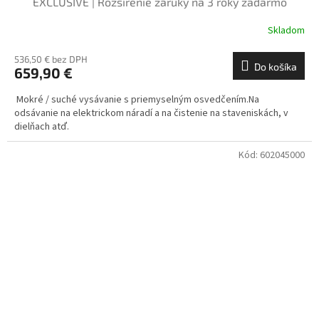
EXCLUSIVE | Rozšírenie záruky na 3 roky zadarmo
Skladom
536,50 € bez DPH
Do košíka
659,90 €
Mokré / suché vysávanie s priemyselným osvedčením.Na
odsávanie na elektrickom náradí a na čistenie na staveniskách, v
dielňach atď.
Kód:
602045000