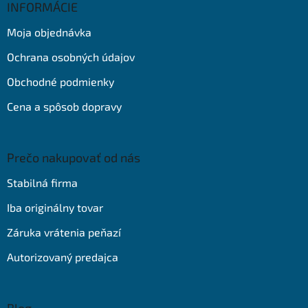
ä
INFORMÁCIE
t
Moja objednávka
i
e
Ochrana osobných údajov
Obchodné podmienky
Cena a spôsob dopravy
Prečo nakupovať od nás
Stabilná firma
Iba originálny tovar
Záruka vrátenia peňazí
Autorizovaný predajca
Blog