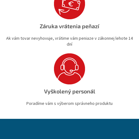
Záruka vrátenia peňazí
Ak vám tovar nevyhovuje, vrátime vám peniaze v zákonnej lehote 14
dní
Vyškolený personál
Poradíme vám s výberom správneho produktu
Z
á
p