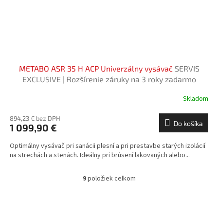
METABO ASR 35 H ACP Univerzálny vysávač
SERVIS
EXCLUSIVE | Rozšírenie záruky na 3 roky zadarmo
Skladom
894,23 € bez DPH
Do košíka
1 099,90 €
Optimálny vysávač pri sanácii plesní a pri prestavbe starých izolácií
na strechách a stenách. Ideálny pri brúsení lakovaných alebo...
9
položiek celkom
O
v
l
á