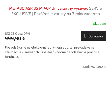
METABO ASR 35 M ACP Univerzálny vysávač
SERVIS
EXCLUSIVE | Rozšírenie záruky na 3 roky zadarmo
Skladom
812,93 € bez DPH
Do košíka
999,90 €
Pre odsávanie na elektro-náradí v nepretržitej prevádzke na
stavbách a v servisoch. Obzvlášť vhodné na odsávanie prachu z
betónu a...
Kód:
602059000