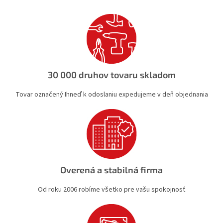
d
a
c
i
e
p
r
v
30 000 druhov tovaru skladom
k
y
Tovar označený Ihneď k odoslaniu expedujeme v deň objednania
v
ý
p
i
s
u
Overená a stabilná firma
Od roku 2006 robíme všetko pre vašu spokojnosť