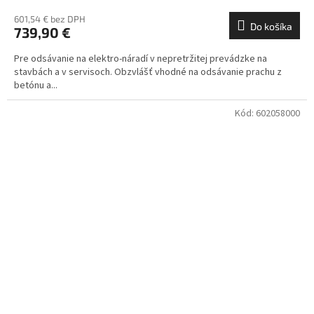
601,54 € bez DPH
Do košíka
739,90 €
Pre odsávanie na elektro-náradí v nepretržitej prevádzke na
stavbách a v servisoch. Obzvlášť vhodné na odsávanie prachu z
betónu a...
Kód:
602058000