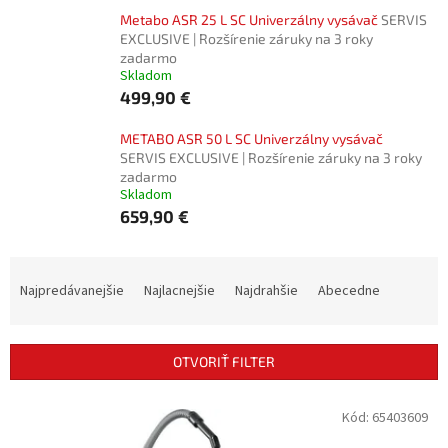
Metabo ASR 25 L SC Univerzálny vysávač
SERVIS
EXCLUSIVE | Rozšírenie záruky na 3 roky
zadarmo
Skladom
499,90 €
METABO ASR 50 L SC Univerzálny vysávač
SERVIS EXCLUSIVE | Rozšírenie záruky na 3 roky
zadarmo
Skladom
659,90 €
R
a
Najpredávanejšie
Najlacnejšie
Najdrahšie
Abecedne
d
e
n
OTVORIŤ FILTER
i
e
V
Kód:
65403609
p
ý
r