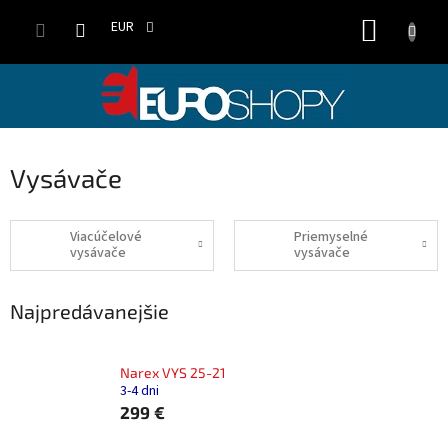
Prejsť
NÁKUP
na
EUR
obsah
KOŠÍK
Vysávače
Viacúčelové
Priemyselné
vysávače
vysávače
Najpredávanejšie
Narex VYS 25-21
3-4 dni
299 €