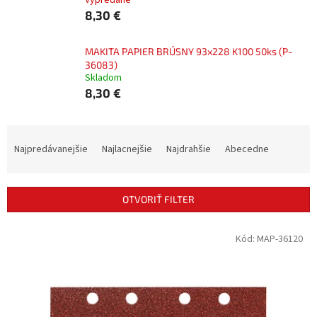
Vypredané
8,30 €
MAKITA PAPIER BRÚSNY 93x228 K100 50ks (P-
36083)
Skladom
8,30 €
R
a
Najpredávanejšie
Najlacnejšie
Najdrahšie
Abecedne
d
e
n
OTVORIŤ FILTER
i
e
V
Kód:
MAP-36120
p
ý
r
p
o
i
d
s
u
p