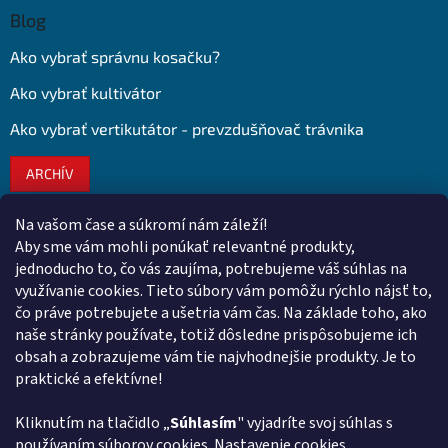
Blog
Ako vybrať správnu kosačku?
Ako vybrať kultivátor
Ako vybrať vertikutátor - prevzdušňovač trávnika
ARCHÍV
Na vašom čase a súkromí nám záleží!
Kontakt
Aby sme vám mohli ponúkať relevantné produkty,
jednoducho to, čo vás zaujíma, potrebujeme váš súhlas na
obchod
@
euroshopy.sk
využívanie cookies. Tieto súbory vám pomôžu rýchlo nájsť to,
0911 931 019
čo práve potrebujete a ušetria vám čas. Na základe toho, ako
naše stránky používate, totiž dôsledne prispôsobujeme ich
0911 931 019
obsah a zobrazujeme vám tie najvhodnejšie produkty. Je to
Facebook Euroshopy
praktické a efektívne!
Kliknutím na tlačidlo „
Súhlasím
" vyjadríte svoj súhlas s
Prijímame online platby
používaním súborov cookies. Nastavenie cookies,