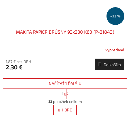
–23 %
MAKITA PAPIER BRÚSNY 93x230 K60 (P-31843)
Vypredané
1,87 € bez DPH
Do košíka
2,30 €
NAČÍTAŤ 1 ĎALŠIU
S
1
2
t
O
r
13
položiek celkom
v
á
l
HORE
n
á
k
d
o
v
a