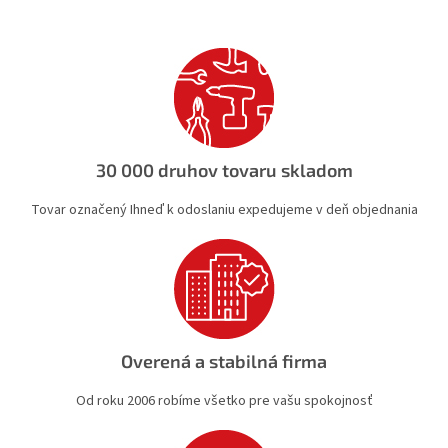
a
c
n
i
i
e
e
p
r
v
k
y
v
30 000 druhov tovaru skladom
ý
p
Tovar označený Ihneď k odoslaniu expedujeme v deň objednania
i
s
u
Overená a stabilná firma
Od roku 2006 robíme všetko pre vašu spokojnosť