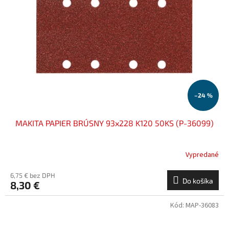
–24 %
MAKITA PAPIER BRÚSNY 93x228 K120 50KS (P-36099)
Vypredané
6,75 € bez DPH
Do košíka
8,30 €
Kód:
MAP-36083