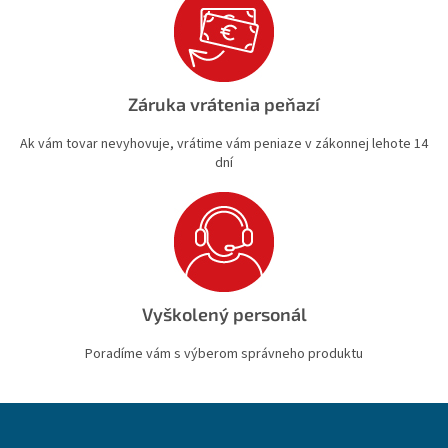
Záruka vrátenia peňazí
Ak vám tovar nevyhovuje, vrátime vám peniaze v zákonnej lehote 14
dní
Vyškolený personál
Poradíme vám s výberom správneho produktu
Z
á