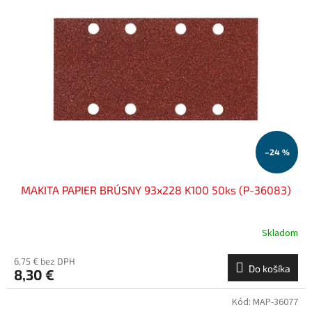
–24 %
MAKITA PAPIER BRÚSNY 93x228 K100 50ks (P-36083)
Skladom
6,75 € bez DPH
Do košíka
8,30 €
Kód:
MAP-36077