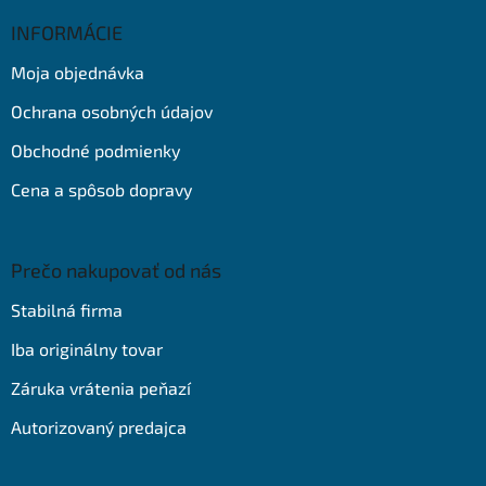
p
ä
INFORMÁCIE
t
Moja objednávka
i
e
Ochrana osobných údajov
Obchodné podmienky
Cena a spôsob dopravy
Prečo nakupovať od nás
Stabilná firma
Iba originálny tovar
Záruka vrátenia peňazí
Autorizovaný predajca