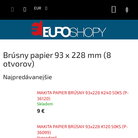
Prejsť
NÁKUP
na
EUR
obsah
KOŠÍK
Brúsny papier 93 x 228 mm (8
otvorov)
Najpredávanejšie
MAKITA PAPIER BRÚSNY 93x228 K240 50KS (P-
36120)
Skladom
9 €
MAKITA PAPIER BRÚSNY 93x228 K120 50KS (P-
36099)