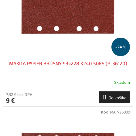
k
r
t
o
o
d
v
u
k
t
o
–24 %
v
MAKITA PAPIER BRÚSNY 93x228 K240 50KS (P-36120)
Skladom
7,32 € bez DPH
Do košíka
9 €
Kód:
MAP-36099