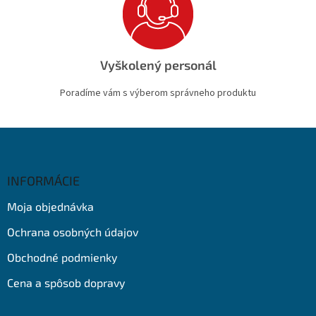
Vyškolený personál
Poradíme vám s výberom správneho produktu
Z
á
p
ä
INFORMÁCIE
t
Moja objednávka
i
e
Ochrana osobných údajov
Obchodné podmienky
Cena a spôsob dopravy