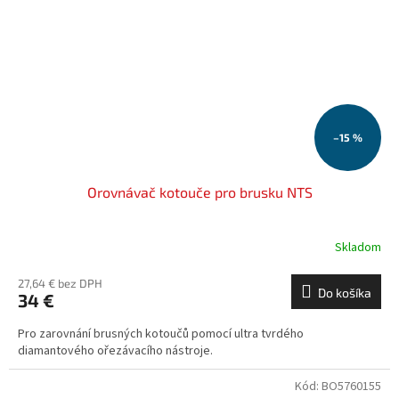
–15 %
Orovnávač kotouče pro brusku NTS
Skladom
27,64 € bez DPH
Do košíka
34 €
Pro zarovnání brusných kotoučů pomocí ultra tvrdého
diamantového ořezávacího nástroje.
Kód:
BO5760155