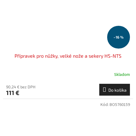
–16 %
Přípravek pro nůžky, velké nože a sekery HS-NTS
Skladom
90,24 € bez DPH
Do košíka
111 €
Kód:
BO5760159