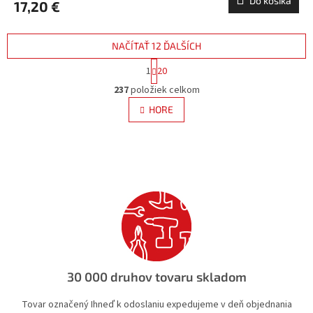
Do košíka
17,20 €
NAČÍTAŤ 12 ĎALŠÍCH
S
1
20
t
O
r
237
položiek celkom
v
á
l
HORE
n
á
k
d
o
v
a
a
c
n
i
i
e
e
p
r
v
k
y
v
30 000 druhov tovaru skladom
ý
p
Tovar označený Ihneď k odoslaniu expedujeme v deň objednania
i