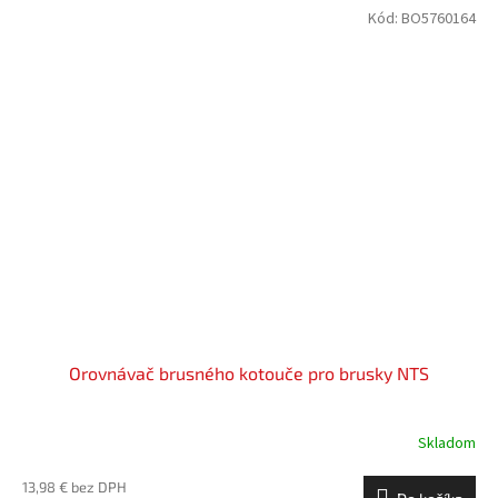
Kód:
BO5760164
Orovnávač brusného kotouče pro brusky NTS
Skladom
13,98 € bez DPH