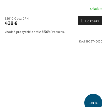
Skladom
356,10 € bez DPH
Do košíka
438 €
Vhodné pro rychlé a stále čištění vzduchu.
Kód:
BO5740050
–14 %