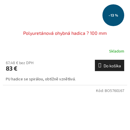
–13 %
Polyuretánová ohybná hadica ? 100 mm
Skladom
67,48 € bez DPH
Do košíka
83 €
PU hadice se spirálou, obtížně vznětlivá.
Kód:
BO5760167