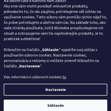
Na vašom čase a súkromí nám záleží!
Kontakt
Aby sme vám mohli ponúkať relevantné produkty,
jednoducho to, čo vás zaujíma, potrebujeme váš súhlas na
obchod
@
euroshopy.sk
využívanie cookies. Tieto súbory vám pomôžu rýchlo nájsť to,
0911 931 019
čo práve potrebujete a ušetria vám čas. Na základe toho, ako
naše stránky používate, totiž dôsledne prispôsobujeme ich
0911 931 019
obsah a zobrazujeme vám tie najvhodnejšie produkty. Je to
Facebook Euroshopy
praktické a efektívne!
Kliknutím na tlačidlo „
Súhlasím
" vyjadríte svoj súhlas s
Prijímame online platby
používaním súborov cookies. Nastavenie cookies,
personalizáciu a reklamy si môžete zmeniť kliknutím na
tlačidlo „
Nastavenie
".
Viac informácii o súboroch cookies
tu
Vytvoril Shoptet
Nastavenie
Copyright 2026
Euroshopy
. Všetky práva vyhradené.
Upraviť
Súhlasím
nastavenie cookies