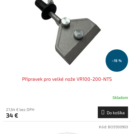
i
p
s
r
p
o
r
d
o
u
d
k
u
t
k
o
t
v
o
–15 %
v
Přípravek pro velké nože VR100-200-NTS
Skladom
27,64 € bez DPH
Do košíka
34 €
Kód:
BO5930903