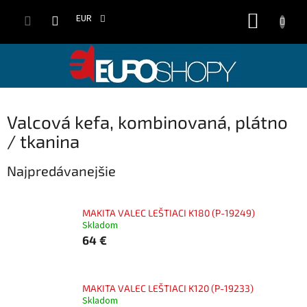
Prejsť
NÁKUP
na
EUR
obsah
KOŠÍK
Valcová kefa, kombinovaná, plátno
/ tkanina
Najpredávanejšie
MAKITA VALEC LEŠTIACI K180 (P-19249)
Skladom
64 €
MAKITA VALEC LEŠTIACI K120 (P-19233)
Skladom