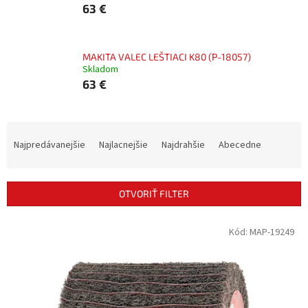
63 €
MAKITA VALEC LEŠTIACI K80 (P-18057)
Skladom
63 €
R
a
Najpredávanejšie
Najlacnejšie
Najdrahšie
Abecedne
d
e
n
OTVORIŤ FILTER
i
e
V
Kód:
MAP-19249
p
ý
r
p
o
i
d
s
u
p