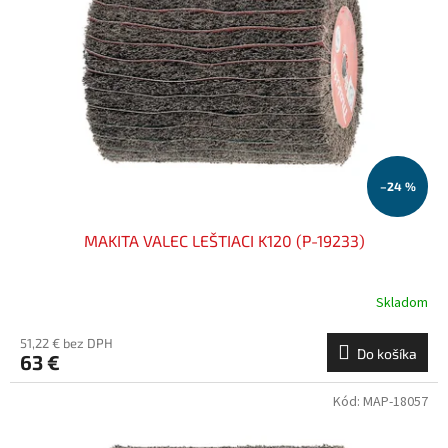
–24 %
MAKITA VALEC LEŠTIACI K120 (P-19233)
Skladom
51,22 € bez DPH
Do košíka
63 €
Kód:
MAP-18057