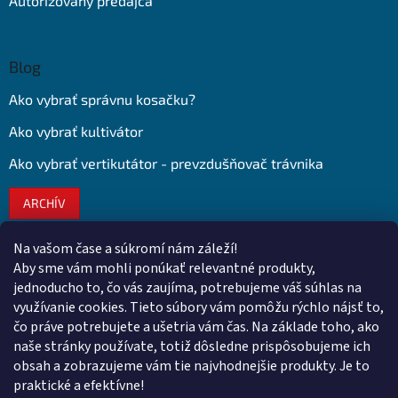
Autorizovaný predajca
Blog
Ako vybrať správnu kosačku?
Ako vybrať kultivátor
Ako vybrať vertikutátor - prevzdušňovač trávnika
ARCHÍV
Na vašom čase a súkromí nám záleží!
Kontakt
Aby sme vám mohli ponúkať relevantné produkty,
jednoducho to, čo vás zaujíma, potrebujeme váš súhlas na
obchod
@
euroshopy.sk
využívanie cookies. Tieto súbory vám pomôžu rýchlo nájsť to,
0911 931 019
čo práve potrebujete a ušetria vám čas. Na základe toho, ako
naše stránky používate, totiž dôsledne prispôsobujeme ich
0911 931 019
obsah a zobrazujeme vám tie najvhodnejšie produkty. Je to
Facebook Euroshopy
praktické a efektívne!