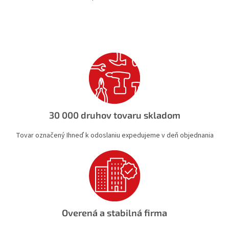
O
v
l
á
d
a
c
i
e
p
r
v
30 000 druhov tovaru skladom
k
y
Tovar označený Ihneď k odoslaniu expedujeme v deň objednania
v
ý
p
i
s
u
Overená a stabilná firma