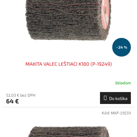
k
r
t
o
o
d
v
u
k
t
o
–24 %
v
MAKITA VALEC LEŠTIACI K180 (P-19249)
Skladom
52,03 € bez DPH
Do košíka
64 €
Kód:
MAP-19233