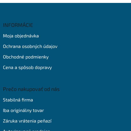
Z
á
p
ä
INFORMÁCIE
t
Moja objednávka
i
e
Ochrana osobných údajov
Obchodné podmienky
Cena a spôsob dopravy
Prečo nakupovať od nás
Stabilná firma
Iba originálny tovar
Záruka vrátenia peňazí