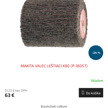
–24 %
MAKITA VALEC LEŠTIACI K80 (P-18057)
Skladom
51,22 € bez DPH
Do košíka
63 €
3
položiek celkom