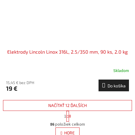
Elektrody Lincoln Linox 316L, 2.5/350 mm, 90 ks, 2.0 kg
Skladom
15,45 € bez DPH
Do košíka
19 €
NAČÍTAŤ 12 ĎALŠÍCH
S
1
8
t
O
r
86
položiek celkom
v
á
l
HORE
n