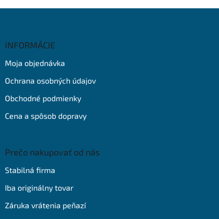
Z
á
p
ä
INFORMÁCIE
t
Moja objednávka
i
e
Ochrana osobných údajov
Obchodné podmienky
Cena a spôsob dopravy
Prečo nakupovať od nás
Stabilná firma
Iba originálny tovar
Záruka vrátenia peňazí