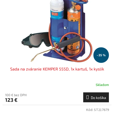
i
d
s
u
p
k
r
t
o
o
d
v
u
k
t
o
–35 %
v
Sada na zváranie KEMPER 555D, 1x kartuš, 1x kyslík
Skladom
100 € bez DPH
Do košíka
123 €
Kód:
ST217679