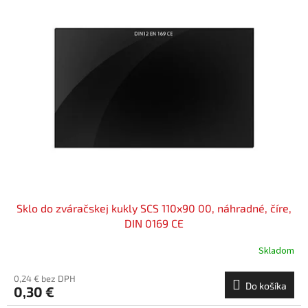
Sklo do zváračskej kukly SCS 110x90 00, náhradné, číre,
DIN 0169 CE
Skladom
0,24 € bez DPH
Do košíka
0,30 €