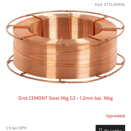
Kód:
ST21430501
Drot CEMONT Steel Mig G3 • 1.2mm bal. 16kg
Vypredané
5 € bez DPH
Do košíka