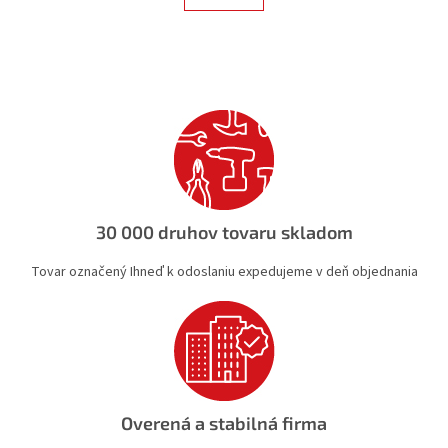
á
k
d
o
v
a
a
c
n
i
i
e
e
p
r
v
k
y
v
30 000 druhov tovaru skladom
ý
p
Tovar označený Ihneď k odoslaniu expedujeme v deň objednania
i
s
u
Overená a stabilná firma