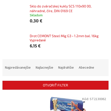
Sklo do zváračskej kukly SCS 110x90 00,
náhradné, číre, DIN 0169 CE
Skladom
0,30 €
Drot CEMONT Steel Mig G3 • 1.2mm bal. 16kg
Vypredané
6,15 €
R
a
Najpredávanejšie
Najlacnejšie
Najdrahšie
Abecedne
d
e
n
OTVORIŤ FILTER
i
e
V
Kód:
ST2130062
p
ý
r
p
o