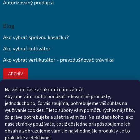
Autorizovaný predajca
Blog
Ako vybrať správnu kosačku?
Ako vybrať kultivátor
Ako vybrať vertikutátor - prevzdušňovač trávnika
ARCHÍV
Na vašom čase a súkromí nám záleží!
Kontakt
Aby sme vám mohli ponúkať relevantné produkty,
jednoducho to, čo vás zaujíma, potrebujeme váš súhlas na
obchod
@
euroshopy.sk
využívanie cookies. Tieto súbory vám pomôžu rýchlo nájsť to,
0911 931 019
čo práve potrebujete a ušetria vám čas. Na základe toho, ako
naše stránky používate, totiž dôsledne prispôsobujeme ich
0911 931 019
obsah a zobrazujeme vám tie najvhodnejšie produkty. Je to
Facebook Euroshopy
praktické a efektívne!