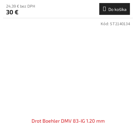
24,39 € bez DPH
Do košíka
30 €
Kód:
ST2140134
Drot Boehler DMV 83-IG 1.20 mm