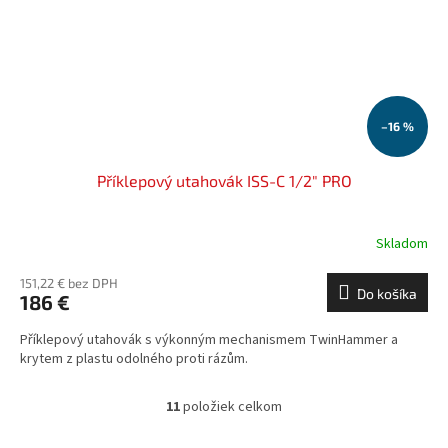
–16 %
Příklepový utahovák ISS-C 1/2" PRO
Skladom
151,22 € bez DPH
Do košíka
186 €
Příklepový utahovák s výkonným mechanismem TwinHammer a
krytem z plastu odolného proti rázům.
11
položiek celkom
O
v