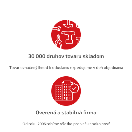
l
á
d
a
c
i
e
p
r
v
30 000 druhov tovaru skladom
k
y
Tovar označený Ihneď k odoslaniu expedujeme v deň objednania
v
ý
p
i
s
u
Overená a stabilná firma
Od roku 2006 robíme všetko pre vašu spokojnosť