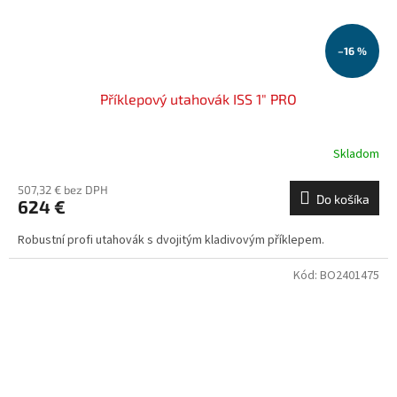
–16 %
Příklepový utahovák ISS 1" PRO
Skladom
507,32 € bez DPH
Do košíka
624 €
Robustní profi utahovák s dvojitým kladivovým příklepem.
Kód:
BO2401475