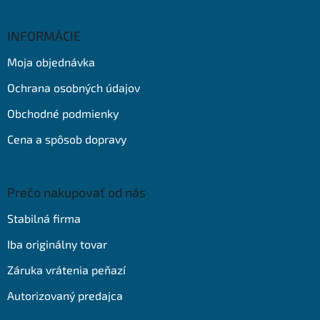
á
p
ä
INFORMÁCIE
t
Moja objednávka
i
e
Ochrana osobných údajov
Obchodné podmienky
Cena a spôsob dopravy
Prečo nakupovať od nás
Stabilná firma
Iba originálny tovar
Záruka vrátenia peňazí
Autorizovaný predajca