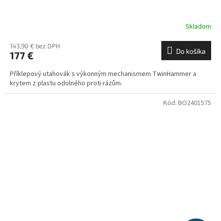
Skladom
143,90 € bez DPH
Do košíka
177 €
Příklepový utahovák s výkonným mechanismem TwinHammer a
krytem z plastu odolného proti rázům.
Kód:
BO2401575