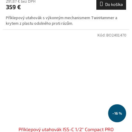
291,87 € bez DPH
Do košíka
359 €
Příklepový utahovák s výkonným mechanismem TwinHammer a
krytem z plastu odolného proti rázům.
Kód:
BO2401470
–16 %
Příklepový utahovák ISS-C 1/2" Compact PRO