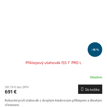
–16 %
Příklepový utahovák ISS 1" PRO L
Skladom
561,79 € bez DPH
Do košíka
691 €
Robustní profi utahovák s dvojitým kladivovým příklepem a dlouhým
vřetenem.