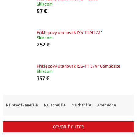
Skladom
97 €
Příklepový utahovák ISS-TTM 1/2"
Skladom
252 €
Příklepový utahovák ISS-TT 3/4" Composite
Skladom
757 €
R
a
Najpredávanejšie
Najlacnejšie
Najdrahšie
Abecedne
d
e
n
OTVORIŤ FILTER
i