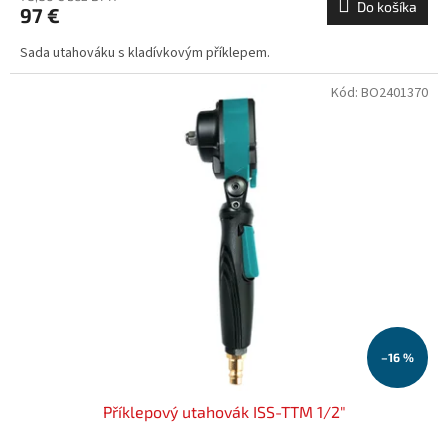
Do košíka
97 €
Sada utahováku s kladívkovým příklepem.
Kód:
BO2401370
–16 %
Příklepový utahovák ISS-TTM 1/2"