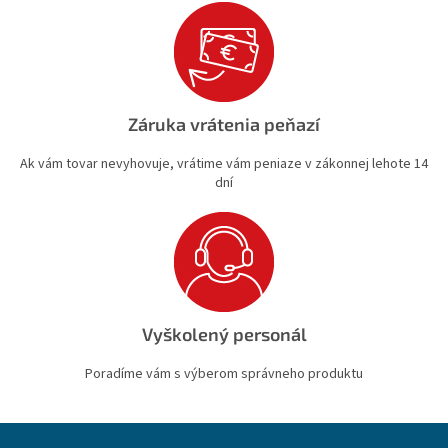
Záruka vrátenia peňazí
Ak vám tovar nevyhovuje, vrátime vám peniaze v zákonnej lehote 14
dní
Vyškolený personál
Poradíme vám s výberom správneho produktu
Z