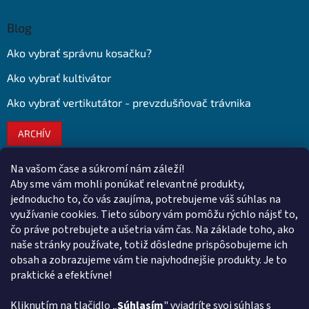
Blog
Ako vybrať správnu kosačku?
Ako vybrať kultivátor
Ako vybrať vertikutátor - prevzdušňovač trávnika
ARCHÍV
Na vašom čase a súkromí nám záleží!
Kontakt
Aby sme vám mohli ponúkať relevantné produkty,
jednoducho to, čo vás zaujíma, potrebujeme váš súhlas na
obchod
@
euroshopy.sk
využívanie cookies. Tieto súbory vám pomôžu rýchlo nájsť to,
0911 931 019
čo práve potrebujete a ušetria vám čas. Na základe toho, ako
naše stránky používate, totiž dôsledne prispôsobujeme ich
0911 931 019
obsah a zobrazujeme vám tie najvhodnejšie produkty. Je to
Facebook Euroshopy
praktické a efektívne!
Kliknutím na tlačidlo „
Súhlasím
" vyjadríte svoj súhlas s