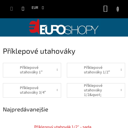
Prejsť
NÁKUP
na
EUR
obsah
KOŠÍK
Příklepové utahováky
Příklepové
Příklepové
utahováky 1"
utahováky 1/2"
Příklepové
Příklepové
utahováky
utahováky 3/4"
1/2&quot;
Najpredávanejšie
Příklepový utahovák 1/2" - sada