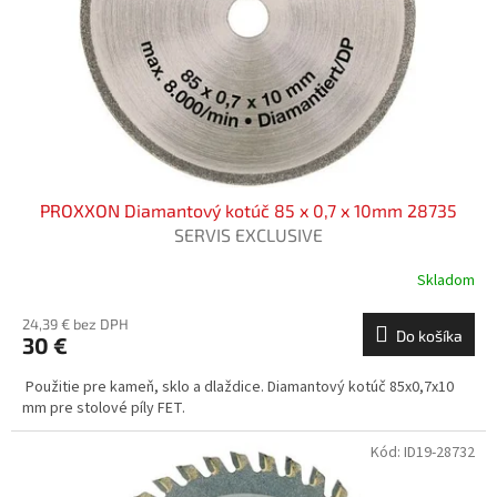
t
o
o
d
v
u
k
t
o
v
PROXXON Diamantový kotúč 85 x 0,7 x 10mm 28735
SERVIS EXCLUSIVE
Skladom
24,39 € bez DPH
Do košíka
30 €
Použitie pre kameň, sklo a dlaždice. Diamantový kotúč 85x0,7x10
mm pre stolové píly FET.
Kód:
ID19-28732