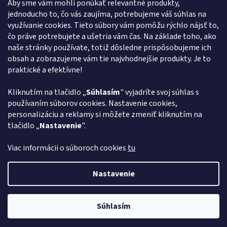
Aby sme vám mohli ponúkať relevantné produkty,
jednoducho to, čo vás zaujíma, potrebujeme váš súhlas na
obchod
@
euroshopy.sk
využívanie cookies. Tieto súbory vám pomôžu rýchlo nájsť to,
0911 931 019
čo práve potrebujete a ušetria vám čas. Na základe toho, ako
naše stránky používate, totiž dôsledne prispôsobujeme ich
0911 931 019
obsah a zobrazujeme vám tie najvhodnejšie produkty. Je to
Facebook Euroshopy
praktické a efektívne!
Kliknutím na tlačidlo „
Súhlasím
" vyjadríte svoj súhlas s
Prijímame online platby
používaním súborov cookies. Nastavenie cookies,
personalizáciu a reklamy si môžete zmeniť kliknutím na
tlačidlo „
Nastavenie
".
Viac informácii o súboroch cookies
tu
Vytvoril Shoptet
Nastavenie
Copyright 2026
Euroshopy
. Všetky práva vyhradené.
Upraviť
Súhlasím
nastavenie cookies