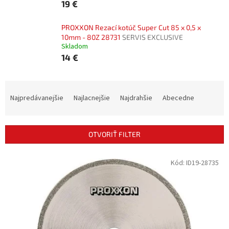
19 €
PROXXON Rezací kotúč Super Cut 85 x 0,5 x
10mm - 80Z 28731
SERVIS EXCLUSIVE
Skladom
14 €
R
a
Najpredávanejšie
Najlacnejšie
Najdrahšie
Abecedne
d
e
n
OTVORIŤ FILTER
i
e
V
Kód:
ID19-28735
p
ý
r
p
o
i
d
s
u
p
k
r