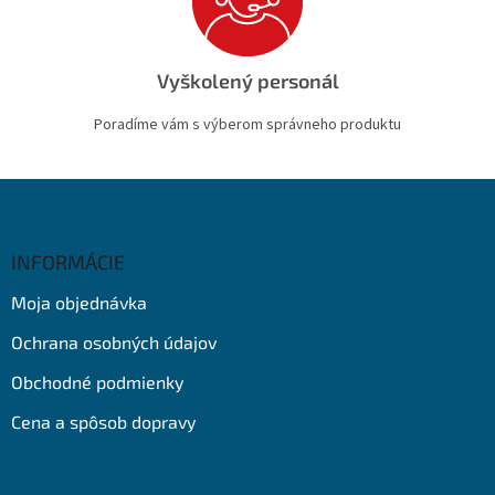
Vyškolený personál
Poradíme vám s výberom správneho produktu
Z
á
p
ä
INFORMÁCIE
t
Moja objednávka
i
e
Ochrana osobných údajov
Obchodné podmienky
Cena a spôsob dopravy