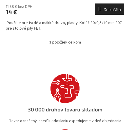
11,38 € bez DPH
Do košíka
14 €
Použitie pre tvrdé a mäkké drevo, plasty. Kotúč 80x0,5x10 mm 80Z
pre stolové píly FET.
3
položiek celkom
O
v
l
á
d
a
c
i
e
p
r
v
30 000 druhov tovaru skladom
k
y
Tovar označený Ihneď k odoslaniu expedujeme v deň objednania
v
ý