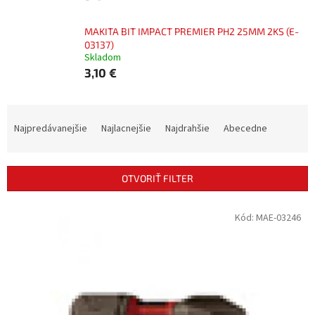
MAKITA BIT IMPACT PREMIER PH2 25MM 2KS (E-
03137)
Skladom
3,10 €
R
a
Najpredávanejšie
Najlacnejšie
Najdrahšie
Abecedne
d
e
n
OTVORIŤ FILTER
i
e
V
Kód:
MAE-03246
p
ý
r
p
o
i
d
s
u
p
k
r
t