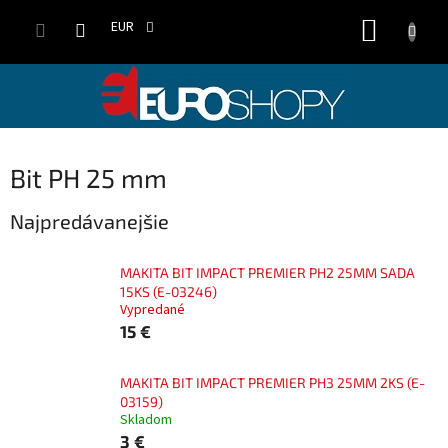
Prejsť
NÁKUP
na
EUR
obsah
KOŠÍK
Bit PH 25 mm
Najpredávanejšie
MAKITA BIT IMPACT PREMIER PH2 25MM SADA
15KS (E-03246)
Vypredané
15 €
MAKITA BIT IMPACT PREMIER PH3 25MM 2KS (E-
03159)
Skladom
3 €