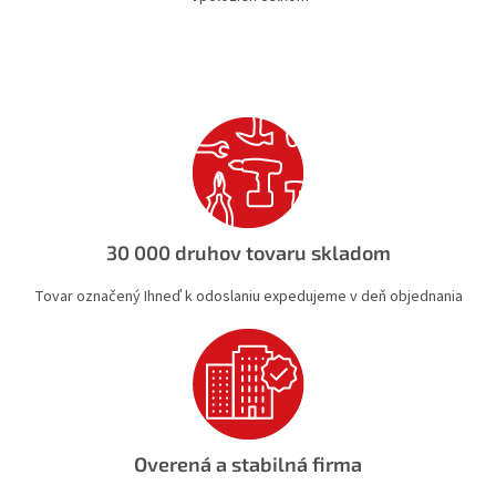
O
v
l
á
d
a
c
i
e
p
r
v
30 000 druhov tovaru skladom
k
y
Tovar označený Ihneď k odoslaniu expedujeme v deň objednania
v
ý
p
i
s
u
Overená a stabilná firma