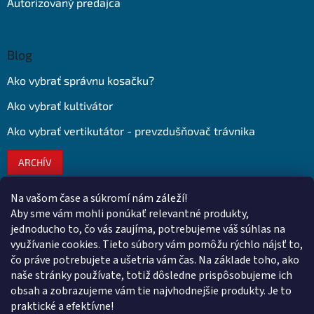
Autorizovaný predajca
Blog
Ako vybrať správnu kosačku?
Ako vybrať kultivátor
Ako vybrať vertikutátor - prevzdušňovač trávnika
ARCHÍV
Na vašom čase a súkromí nám záleží!
Kontakt
Aby sme vám mohli ponúkať relevantné produkty,
jednoducho to, čo vás zaujíma, potrebujeme váš súhlas na
obchod
@
euroshopy.sk
využívanie cookies. Tieto súbory vám pomôžu rýchlo nájsť to,
0911 931 019
čo práve potrebujete a ušetria vám čas. Na základe toho, ako
naše stránky používate, totiž dôsledne prispôsobujeme ich
0911 931 019
obsah a zobrazujeme vám tie najvhodnejšie produkty. Je to
Facebook Euroshopy
praktické a efektívne!