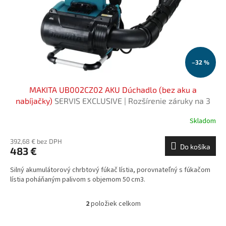
–32 %
MAKITA UB002CZ02 AKU Dúchadlo (bez aku a
nabíjačky)
SERVIS EXCLUSIVE | Rozšírenie záruky na 3
roky zadarmo
Skladom
392,68 € bez DPH
Do košíka
483 €
Silný akumulátorový chrbtový fúkač lístia, porovnateľný s fúkačom
lístia poháňaným palivom s objemom 50 cm3.
2
položiek celkom
O
v