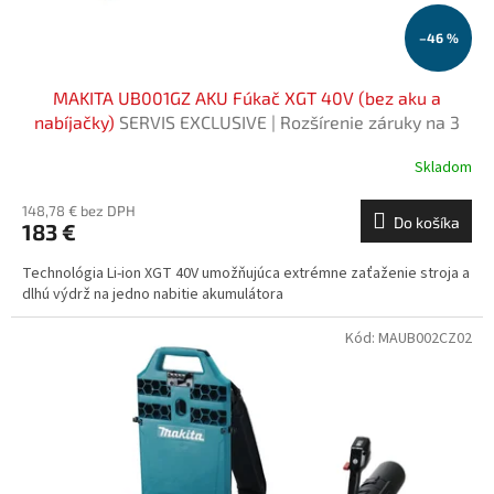
t
o
–46 %
v
MAKITA UB001GZ AKU Fúkač XGT 40V (bez aku a
nabíjačky)
SERVIS EXCLUSIVE | Rozšírenie záruky na 3
roky zadarmo
Skladom
148,78 € bez DPH
Do košíka
183 €
Technológia Li-ion XGT 40V umožňujúca extrémne zaťaženie stroja a
dlhú výdrž na jedno nabitie akumulátora
Kód:
MAUB002CZ02