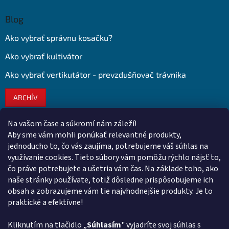
Blog
Ako vybrať správnu kosačku?
Ako vybrať kultivátor
Ako vybrať vertikutátor - prevzdušňovač trávnika
ARCHÍV
Na vašom čase a súkromí nám záleží!
Kontakt
Aby sme vám mohli ponúkať relevantné produkty,
jednoducho to, čo vás zaujíma, potrebujeme váš súhlas na
obchod
@
euroshopy.sk
využívanie cookies. Tieto súbory vám pomôžu rýchlo nájsť to,
0911 931 019
čo práve potrebujete a ušetria vám čas. Na základe toho, ako
naše stránky používate, totiž dôsledne prispôsobujeme ich
0911 931 019
obsah a zobrazujeme vám tie najvhodnejšie produkty. Je to
Facebook Euroshopy
praktické a efektívne!
Kliknutím na tlačidlo „
Súhlasím
" vyjadríte svoj súhlas s
Prijímame online platby