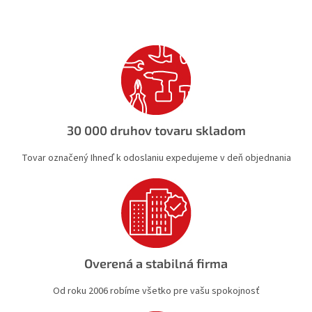
l
á
d
a
c
i
e
p
r
v
30 000 druhov tovaru skladom
k
y
Tovar označený Ihneď k odoslaniu expedujeme v deň objednania
v
ý
p
i
s
u
Overená a stabilná firma
Od roku 2006 robíme všetko pre vašu spokojnosť