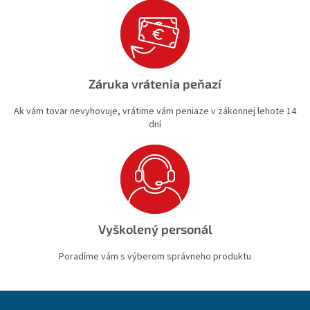
Záruka vrátenia peňazí
Ak vám tovar nevyhovuje, vrátime vám peniaze v zákonnej lehote 14
dní
Vyškolený personál
Poradíme vám s výberom správneho produktu
Z