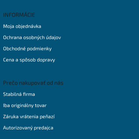
á
p
ä
INFORMÁCIE
t
Moja objednávka
i
e
Ochrana osobných údajov
Obchodné podmienky
Cena a spôsob dopravy
Prečo nakupovať od nás
Stabilná firma
Iba originálny tovar
Záruka vrátenia peňazí
Autorizovaný predajca