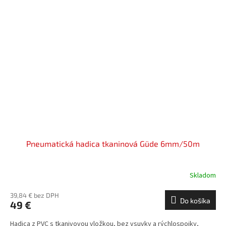
Pneumatická hadica tkaninová Güde 6mm/50m
Skladom
39,84 € bez DPH
Do košíka
49 €
Hadica z PVC s tkanivovou vložkou, bez vsuvky a rýchlospojky,