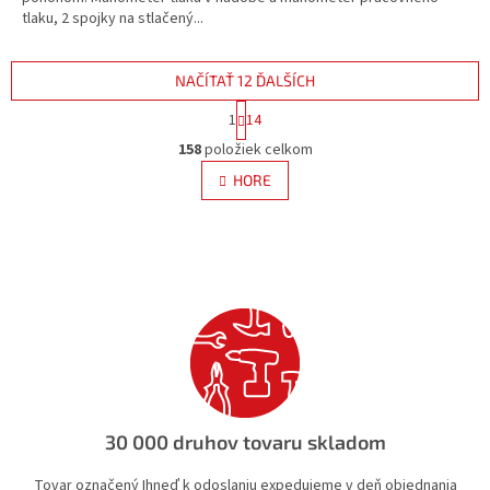
tlaku, 2 spojky na stlačený...
NAČÍTAŤ 12 ĎALŠÍCH
S
1
14
t
O
r
158
položiek celkom
v
á
l
HORE
n
á
k
d
o
v
a
a
c
n
i
i
e
e
p
r
v
k
y
v
30 000 druhov tovaru skladom
ý
p
Tovar označený Ihneď k odoslaniu expedujeme v deň objednania