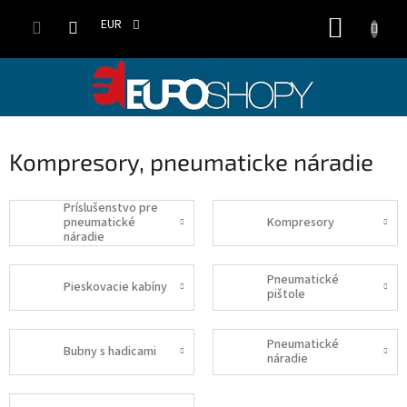
Prejsť
NÁKUP
na
EUR
obsah
KOŠÍK
Kompresory, pneumaticke náradie
Príslušenstvo pre
pneumatické
Kompresory
náradie
Pneumatické
Pieskovacie kabíny
pištole
Pneumatické
Bubny s hadicami
náradie