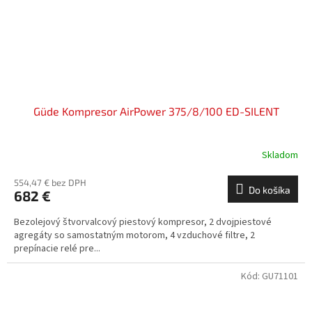
Güde Kompresor AirPower 375/8/100 ED-SILENT
Skladom
554,47 € bez DPH
Do košíka
682 €
Bezolejový štvorvalcový piestový kompresor, 2 dvojpiestové
agregáty so samostatným motorom, 4 vzduchové filtre, 2
prepínacie relé pre...
Kód:
GU71101