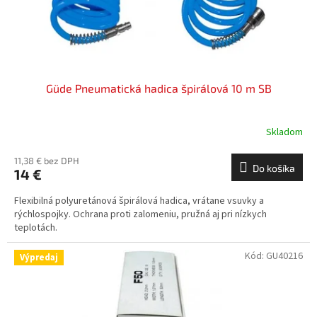
Güde Pneumatická hadica špirálová 10 m SB
Skladom
11,38 € bez DPH
Do košíka
14 €
Flexibilná polyuretánová špirálová hadica, vrátane vsuvky a
rýchlospojky. Ochrana proti zalomeniu, pružná aj pri nízkych
teplotách.
Kód:
GU40216
Výpredaj