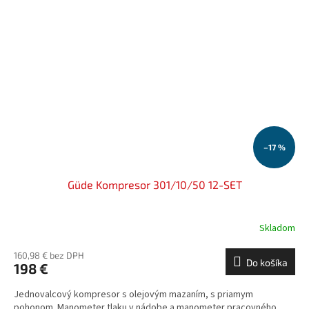
–17 %
Güde Kompresor 301/10/50 12-SET
Skladom
160,98 € bez DPH
Do košíka
198 €
Jednovalcový kompresor s olejovým mazaním, s priamym
pohonom. Manometer tlaku v nádobe a manometer pracovného