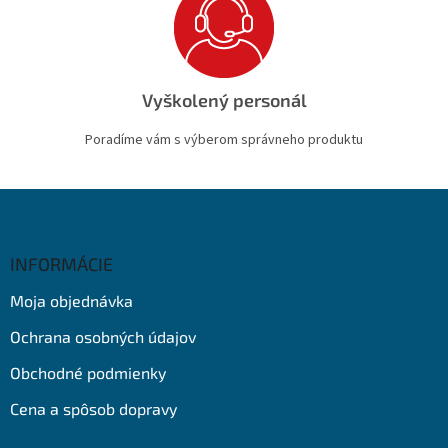
Vyškolený personál
Poradíme vám s výberom správneho produktu
Z
á
p
ä
INFORMÁCIE
t
Moja objednávka
i
e
Ochrana osobných údajov
Obchodné podmienky
Cena a spôsob dopravy