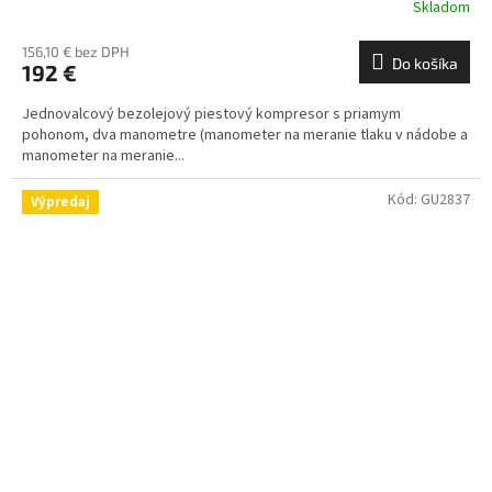
Skladom
156,10 € bez DPH
Do košíka
192 €
Jednovalcový bezolejový piestový kompresor s priamym
pohonom, dva manometre (manometer na meranie tlaku v nádobe a
manometer na meranie...
Kód:
GU2837
Výpredaj