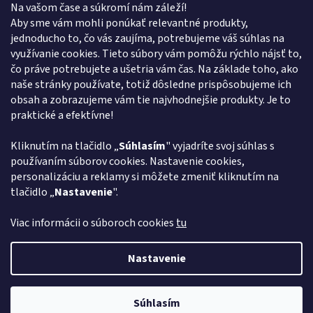
Na vašom čase a súkromí nám záleží!
Kontakt
Aby sme vám mohli ponúkať relevantné produkty,
jednoducho to, čo vás zaujíma, potrebujeme váš súhlas na
obchod
@
euroshopy.sk
využívanie cookies. Tieto súbory vám pomôžu rýchlo nájsť to,
0911 931 019
čo práve potrebujete a ušetria vám čas. Na základe toho, ako
naše stránky používate, totiž dôsledne prispôsobujeme ich
0911 931 019
obsah a zobrazujeme vám tie najvhodnejšie produkty. Je to
Facebook Euroshopy
praktické a efektívne!
Kliknutím na tlačidlo „
Súhlasím
" vyjadríte svoj súhlas s
Prijímame online platby
používaním súborov cookies. Nastavenie cookies,
personalizáciu a reklamy si môžete zmeniť kliknutím na
tlačidlo „
Nastavenie
".
Viac informácii o súboroch cookies
tu
Vytvoril Shoptet
Nastavenie
Copyright 2026
Euroshopy
. Všetky práva vyhradené.
Upraviť
Súhlasím
nastavenie cookies