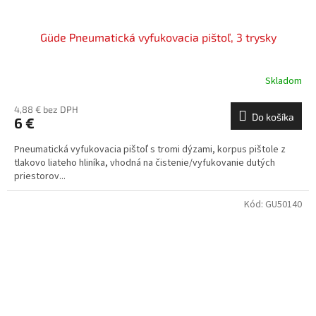
Güde Pneumatická vyfukovacia pištoľ, 3 trysky
Skladom
4,88 € bez DPH
Do košíka
6 €
Pneumatická vyfukovacia pištoľ s tromi dýzami, korpus pištole z
tlakovo liateho hliníka, vhodná na čistenie/vyfukovanie dutých
priestorov...
Kód:
GU50140