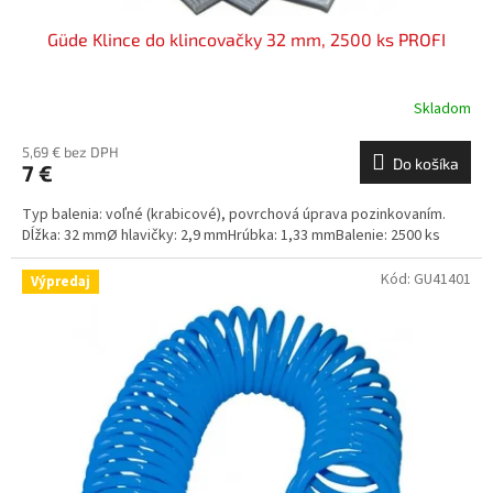
Güde Klince do klincovačky 32 mm, 2500 ks PROFI
Skladom
5,69 € bez DPH
Do košíka
7 €
Typ balenia: voľné (krabicové), povrchová úprava pozinkovaním.
Dĺžka: 32 mmØ hlavičky: 2,9 mmHrúbka: 1,33 mmBalenie: 2500 ks
Kód:
GU41401
Výpredaj