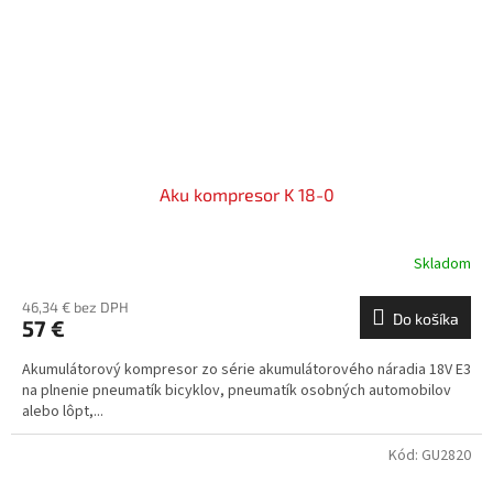
Aku kompresor K 18-0
Skladom
46,34 € bez DPH
Do košíka
57 €
Akumulátorový kompresor zo série akumulátorového náradia 18V E3
na plnenie pneumatík bicyklov, pneumatík osobných automobilov
alebo lôpt,...
Kód:
GU2820