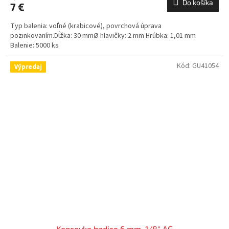
Do košíka
7 €
Typ balenia: voľné (krabicové), povrchová úprava
pozinkovaním.Dĺžka: 30 mmØ hlavičky: 2 mm Hrúbka: 1,01 mm
Balenie: 5000 ks
Kód:
GU41054
Výpredaj
Koncovka hadice 6 mm, 1/8" AG