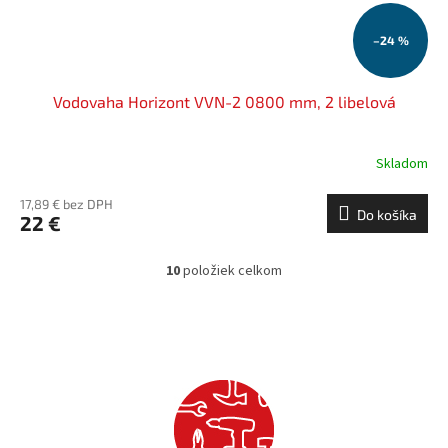
–24 %
Vodovaha Horizont VVN-2 0800 mm, 2 libelová
Skladom
17,89 € bez DPH
Do košíka
22 €
10
položiek celkom
O
v
l
á
d
a
c
i
e