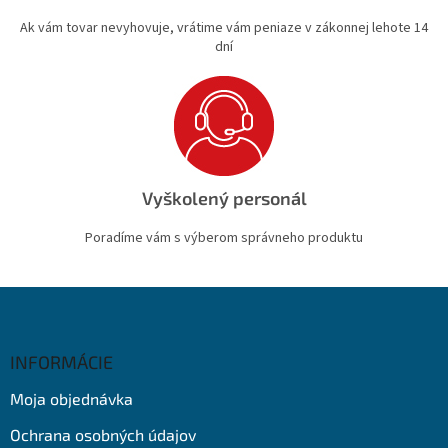
Ak vám tovar nevyhovuje, vrátime vám peniaze v zákonnej lehote 14
dní
Vyškolený personál
Poradíme vám s výberom správneho produktu
Z
á
p
ä
INFORMÁCIE
t
Moja objednávka
i
e
Ochrana osobných údajov