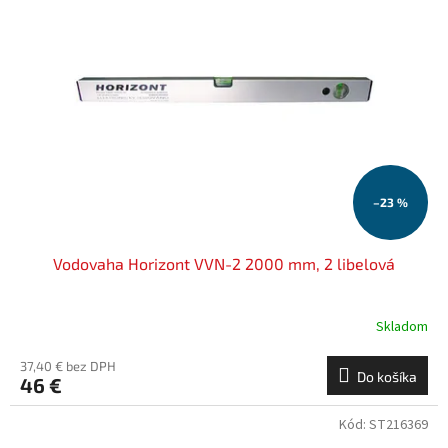
i
p
s
r
p
o
r
d
o
u
d
k
u
t
k
o
t
v
o
–23 %
v
Vodovaha Horizont VVN-2 2000 mm, 2 libelová
Skladom
37,40 € bez DPH
Do košíka
46 €
Kód:
ST216369