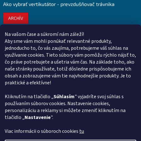
Ako vybrať vertikutátor - prevzdušňovač trávnika
ARCHÍV
Na vašom čase a súkromí nám záleží!
Kontakt
Aby sme vám mohli ponúkať relevantné produkty,
jednoducho to, čo vás zaujíma, potrebujeme váš súhlas na
obchod
@
euroshopy.sk
využívanie cookies. Tieto súbory vám pomôžu rýchlo nájsť to,
0911 931 019
čo práve potrebujete a ušetria vám čas. Na základe toho, ako
naše stránky používate, totiž dôsledne prispôsobujeme ich
0911 931 019
obsah a zobrazujeme vám tie najvhodnejšie produkty. Je to
Facebook Euroshopy
praktické a efektívne!
Kliknutím na tlačidlo „
Súhlasím
" vyjadríte svoj súhlas s
Prijímame online platby
používaním súborov cookies. Nastavenie cookies,
personalizáciu a reklamy si môžete zmeniť kliknutím na
tlačidlo „
Nastavenie
".
Viac informácii o súboroch cookies
tu