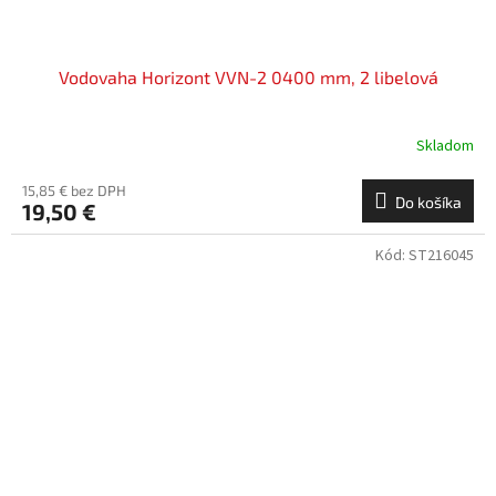
Vodovaha Horizont VVN-2 0400 mm, 2 libelová
Skladom
15,85 € bez DPH
Do košíka
19,50 €
Kód:
ST216045