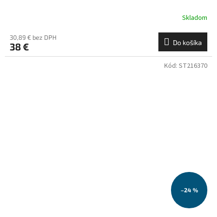
Skladom
30,89 € bez DPH
Do košíka
38 €
Kód:
ST216370
–24 %