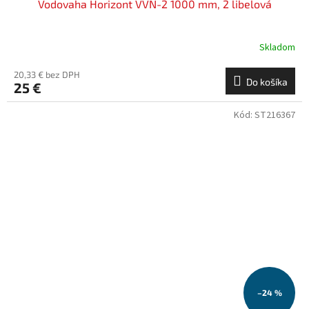
Vodovaha Horizont VVN-2 1000 mm, 2 libelová
Skladom
20,33 € bez DPH
Do košíka
25 €
Kód:
ST216367
–24 %