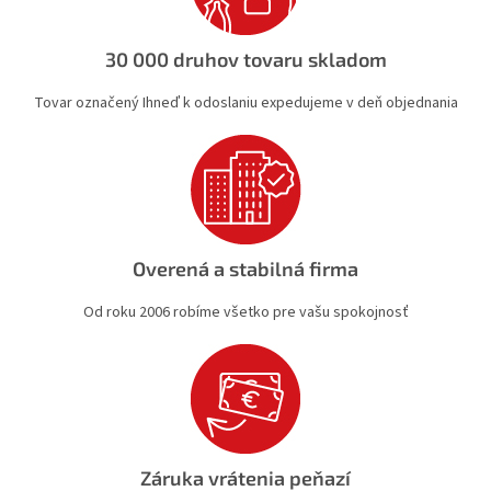
p
r
v
30 000 druhov tovaru skladom
k
y
Tovar označený Ihneď k odoslaniu expedujeme v deň objednania
v
ý
p
i
s
u
Overená a stabilná firma
Od roku 2006 robíme všetko pre vašu spokojnosť
Záruka vrátenia peňazí