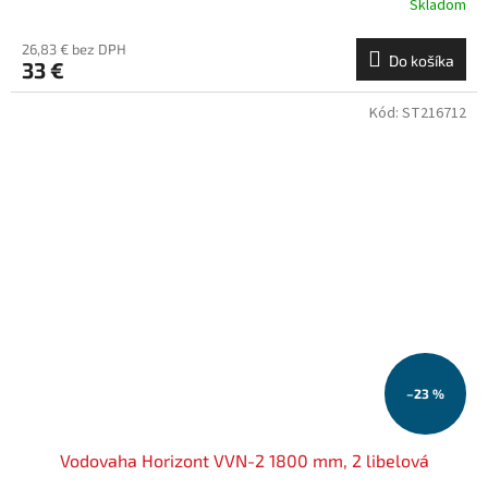
Skladom
26,83 € bez DPH
Do košíka
33 €
Kód:
ST216712
–23 %
Vodovaha Horizont VVN-2 1800 mm, 2 libelová