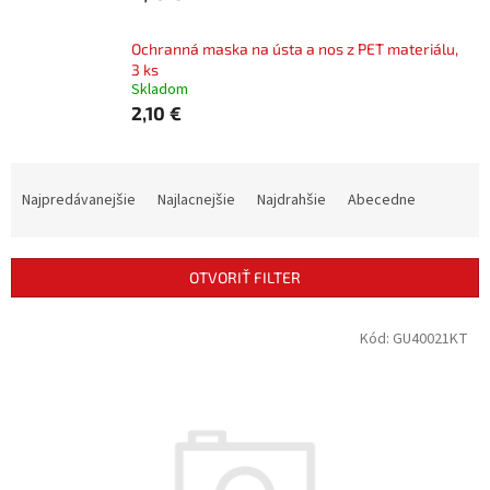
Ochranná maska na ústa a nos z PET materiálu,
3 ks
Skladom
2,10 €
R
a
Najpredávanejšie
Najlacnejšie
Najdrahšie
Abecedne
d
e
n
OTVORIŤ FILTER
i
e
V
Kód:
GU40021KT
p
ý
r
p
o
i
d
s
u
p
k
r
t