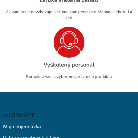
Ak vám tovar nevyhovuje, vrátime vám peniaze v zákonnej lehote 14
dní
Vyškolený personál
Poradíme vám s výberom správneho produktu
Z
á
p
ä
INFORMÁCIE
t
Moja objednávka
i
e
Ochrana osobných údajov