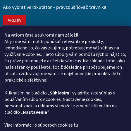
Ako vybrať vertikutátor - prevzdušňovač trávnika
ARCHÍV
Na vašom čase a súkromí nám záleží!
Kontakt
Aby sme vám mohli ponúkať relevantné produkty,
jednoducho to, čo vás zaujíma, potrebujeme váš súhlas na
obchod
@
euroshopy.sk
využívanie cookies. Tieto súbory vám pomôžu rýchlo nájsť to,
0911 931 019
čo práve potrebujete a ušetria vám čas. Na základe toho, ako
naše stránky používate, totiž dôsledne prispôsobujeme ich
0911 931 019
obsah a zobrazujeme vám tie najvhodnejšie produkty. Je to
Facebook Euroshopy
praktické a efektívne!
Kliknutím na tlačidlo „
Súhlasím
" vyjadríte svoj súhlas s
Prijímame online platby
používaním súborov cookies. Nastavenie cookies,
personalizáciu a reklamy si môžete zmeniť kliknutím na
tlačidlo „
Nastavenie
".
Viac informácii o súboroch cookies
tu