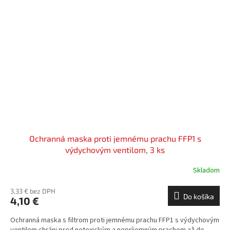
Ochranná maska proti jemnému prachu FFP1 s
výdychovým ventilom, 3 ks
Skladom
3,33 € bez DPH
Do košíka
4,10 €
Ochranná maska s filtrom proti jemnému prachu FFP1 s výdychovým
ventilom chráni pred netoxickým a nepríjemným prachom až do