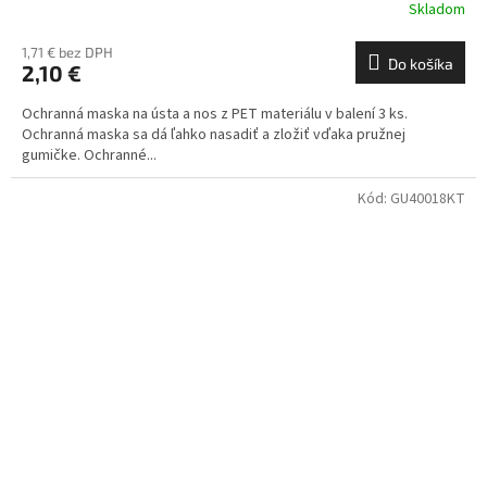
Skladom
1,71 € bez DPH
Do košíka
2,10 €
Ochranná maska na ústa a nos z PET materiálu v balení 3 ks.
Ochranná maska sa dá ľahko nasadiť a zložiť vďaka pružnej
gumičke. Ochranné...
Kód:
GU40018KT