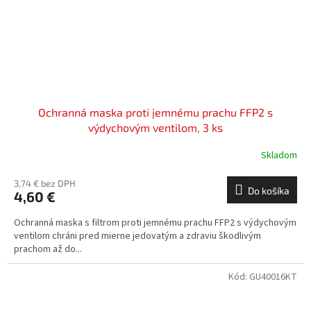
Ochranná maska proti jemnému prachu FFP2 s
výdychovým ventilom, 3 ks
Skladom
3,74 € bez DPH
Do košíka
4,60 €
Ochranná maska s filtrom proti jemnému prachu FFP2 s výdychovým
ventilom chráni pred mierne jedovatým a zdraviu škodlivým
prachom až do...
Kód:
GU40016KT