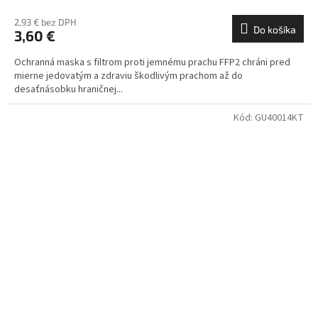
2,93 € bez DPH
Do košíka
3,60 €
Ochranná maska s filtrom proti jemnému prachu FFP2 chráni pred
mierne jedovatým a zdraviu škodlivým prachom až do
desaťnásobku hraničnej...
Kód:
GU40014KT