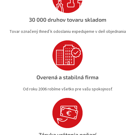
p
r
v
30 000 druhov tovaru skladom
k
y
Tovar označený Ihneď k odoslaniu expedujeme v deň objednania
v
ý
p
i
s
u
Overená a stabilná firma
Od roku 2006 robíme všetko pre vašu spokojnosť
Záruka vrátenia peňazí