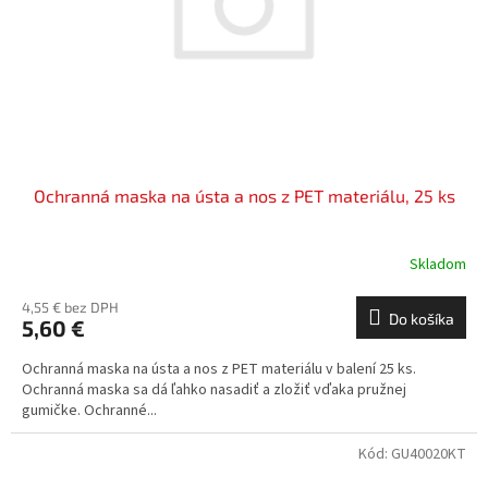
o
o
d
v
u
k
t
o
v
Ochranná maska na ústa a nos z PET materiálu, 25 ks
Skladom
4,55 € bez DPH
Do košíka
5,60 €
Ochranná maska na ústa a nos z PET materiálu v balení 25 ks.
Ochranná maska sa dá ľahko nasadiť a zložiť vďaka pružnej
gumičke. Ochranné...
Kód:
GU40020KT