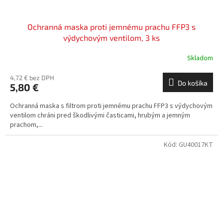
Ochranná maska proti jemnému prachu FFP3 s
výdychovým ventilom, 3 ks
Skladom
4,72 € bez DPH
Do košíka
5,80 €
Ochranná maska s filtrom proti jemnému prachu FFP3 s výdychovým
ventilom chráni pred škodlivými časticami, hrubým a jemným
prachom,...
Kód:
GU40017KT