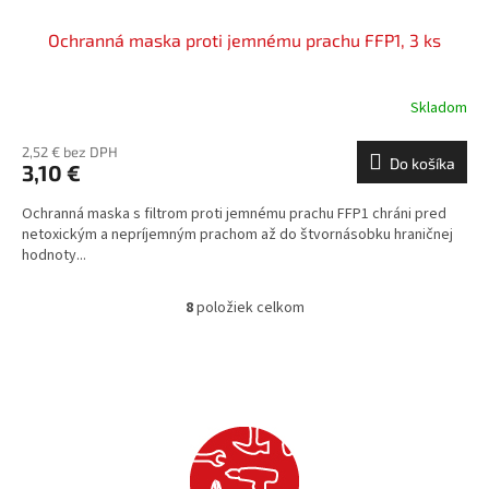
Ochranná maska proti jemnému prachu FFP1, 3 ks
Skladom
2,52 € bez DPH
Do košíka
3,10 €
Ochranná maska s filtrom proti jemnému prachu FFP1 chráni pred
netoxickým a nepríjemným prachom až do štvornásobku hraničnej
hodnoty...
8
položiek celkom
O
v
l
á
d
a
c
i
e