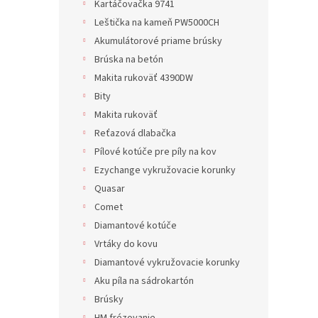
Kartáčovačka 9741
Leštička na kameň PW5000CH
Akumulátorové priame brúsky
Brúska na betón
Makita rukoväť 4390DW
Bity
Makita rukoväť
Reťazová dlabačka
Pílové kotúče pre píly na kov
Ezychange vykružovacie korunky
Quasar
Comet
Diamantové kotúče
Vrtáky do kovu
Diamantové vykružovacie korunky
Aku píla na sádrokartón
Brúsky