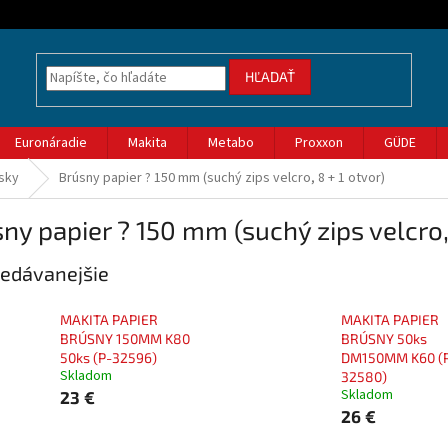
HĽADAŤ
Euronáradie
Makita
Metabo
Proxxon
GÜDE
úsky
Brúsny papier ? 150 mm (suchý zips velcro, 8 + 1 otvor)
ny papier ? 150 mm (suchý zips velcro, 
edávanejšie
MAKITA PAPIER
MAKITA PAPIER
BRÚSNY 150MM K80
BRÚSNY 50ks
50ks (P-32596)
DM150MM K60 (
Skladom
32580)
Skladom
23 €
26 €