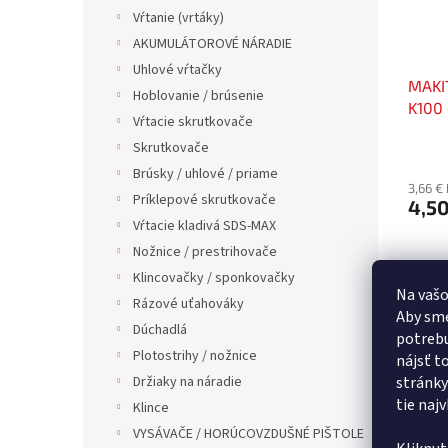
Vŕtanie (vrtáky)
AKUMULÁTOROVÉ NÁRADIE
Uhlové vŕtačky
MAKI
Hoblovanie / brúsenie
K100 
Vŕtacie skrutkovače
Skrutkovače
Brúsky / uhlové / priame
3,66 €
Príklepové skrutkovače
4,50
Vŕtacie kladivá SDS-MAX
Nožnice / prestrihovače
Klincovačky / sponkovačky
Na vašo
Rázové uťahováky
Aby sme
Dúchadlá
potrebu
Plotostrihy / nožnice
nájsť t
Držiaky na náradie
stránky
tie naj
Klince
VYSÁVAČE / HORÚCOVZDUŠNÉ PIŠTOLE