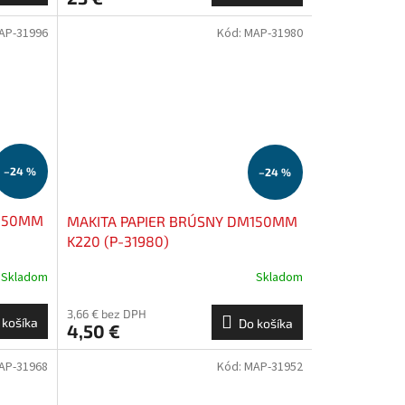
AP-31996
Kód:
MAP-31980
–24 %
–24 %
M150MM
MAKITA PAPIER BRÚSNY DM150MM
K220 (P-31980)
Skladom
Skladom
3,66 € bez DPH
 košíka
Do košíka
4,50 €
AP-31968
Kód:
MAP-31952