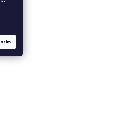
rov
lasím