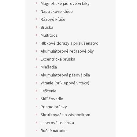
Magnetické jadrové vrtáky
Nástrčkové kľúče
Rázové kľúče
Brúska
Multitoos
Hĺbkové dorazy a príslušenstvo
Akumulátorové reťazové píly
Excentrická brúska
Miešadlá
Akumulátorová pásová píla
Vŕtanie (príklepové vrtáky)
Leštenie
Skľúčovadlo
Priame brúsky
Skrutkovač so zásobníkom
Laserová technika
Ručné náradie