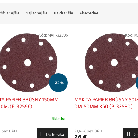
dávanejšie
Najlacnejšie
Najdrahšie
Abecedne
Kód:
MAP-32596
Kód:
M
–23 %
TA PAPIER BRÚSNY 150MM
MAKITA PAPIER BRÚSNY 50k
50ks (P-32596)
DM150MM K60 (P-32580)
Skladom
€ bez DPH
21,14 € bez DPH
Do košíka
Do
26 €