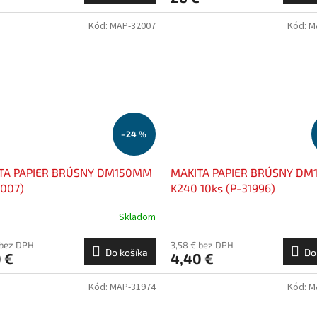
Kód:
MAP-32007
Kód:
M
–24 %
TA PAPIER BRÚSNY DM150MM
MAKITA PAPIER BRÚSNY D
2007)
K240 10ks (P-31996)
Skladom
 bez DPH
3,58 € bez DPH
Do košíka
Do
 €
4,40 €
Kód:
MAP-31974
Kód:
M