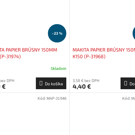
–23 %
TA PAPIER BRÚSNY 150MM
MAKITA PAPIER BRÚSNY 15
(P-31974)
K150 (P-31968)
Skladom
 bez DPH
3,58 € bez DPH
Do košíka
Do
 €
4,40 €
Kód:
MAP-31946
Kód:
M