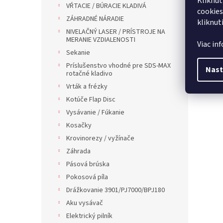
Kliknut
VŔTACIE / BÚRACIE KLADIVÁ
cookies
ZÁHRADNÉ NÁRADIE
kliknut
NIVELAČNÝ LASER / PRÍSTROJE NA
MERANIE VZDIALENOSTI
Viac in
Sekanie
Príslušenstvo vhodné pre SDS-MAX
Nast
rotačné kladivo
Vrták a frézky
Kotúče Flap Disc
Vysávanie / Fúkanie
Kosačky
Krovinorezy / vyžínače
Záhrada
Pásová brúska
Pokosová píla
Drážkovanie 3901/PJ7000/BPJ180
Aku vysávač
Elektrický pilník