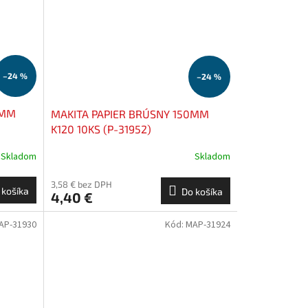
–24 %
–24 %
0MM
MAKITA PAPIER BRÚSNY 150MM
K120 10KS (P-31952)
Skladom
Skladom
3,58 € bez DPH
 košíka
Do košíka
4,40 €
AP-31930
Kód:
MAP-31924