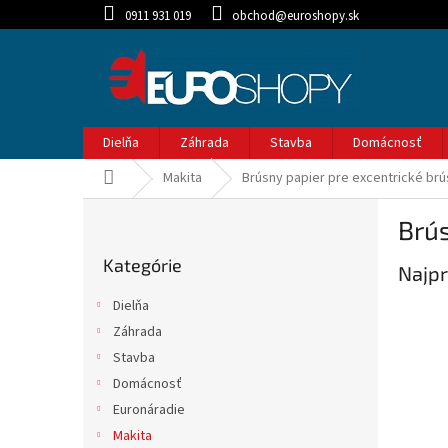
Prejsť
0911 931 019
obchod@euroshopy.sk
na
obsah
Dielňa
Záhrada
Stavba
Domácnosť
Domov
Makita
Brúsny papier pre excentrické br
B
Brús
o
Preskočiť
č
Kategórie
kategórie
Najpr
n
ý
Dielňa
p
Záhrada
a
Stavba
n
e
Domácnosť
l
Euronáradie
Makita