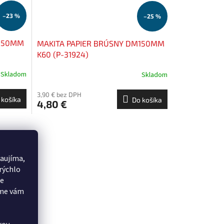
–23 %
–25 %
M150MM
MAKITA PAPIER BRÚSNY DM150MM
K60 (P-31924)
Skladom
Skladom
3,90 € bez DPH
 košíka
Do košíka
4,80 €
aujíma,
rýchlo
še
eme vám