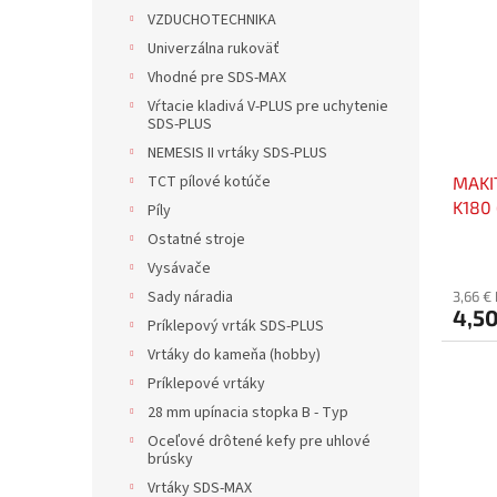
VZDUCHOTECHNIKA
Univerzálna rukoväť
Vhodné pre SDS-MAX
Vŕtacie kladivá V-PLUS pre uchytenie
SDS-PLUS
NEMESIS II vrtáky SDS-PLUS
TCT pílové kotúče
MAKI
K180 
Píly
Ostatné stroje
Vysávače
Sady náradia
3,66 €
4,50
Príklepový vrták SDS-PLUS
Vrtáky do kameňa (hobby)
Príklepové vrtáky
28 mm upínacia stopka B - Typ
Oceľové drôtené kefy pre uhlové
brúsky
Vrtáky SDS-MAX