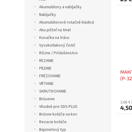
Akumulátory a nabíjačky
Nabíjačky
Akumulátorové rotačné kladivá
Aku pištoľ na tmel
Kosačka na trávu
Vysokotlakový čistič
Rôzne / Príslušenstvo
REZANIE
PÍLENIE
MAKI
FRÉZOVANIE
(P-3
VŔTANIE
SKRUTKOVANIE
Brúsenie
3,66 €
Vhodné pre SDS-PLUS
4,50
Brúsne kotúče na kov
Rezacie kotúče
Bajonetový typ