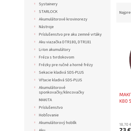
Systainery
R
a
STARLOCK
Najpre
d
Akumulátorové krovinorezy
e
Nástroje
V
n
Príslušenstvo pre aku zemné vrtáky
ý
i
Aku viazačka DTR180, DTR181
p
e
Li-Ion akumulátory
i
p
s
r
Fréza s tvrdokovom
p
o
Frézky pre ručné a horné frézy
r
d
Sekacie kladivá SDS-PLUS
o
u
Vŕtacie kladivá SDS-PLUS
d
k
Akumulátorové
u
t
sponkovačky/klincovačky
MAKI
k
o
MAKITA
K80 
t
v
Príslušenstvo
o
v
Hobľovanie
Akumulátorový hoblík
18,70 
23 €
Aku