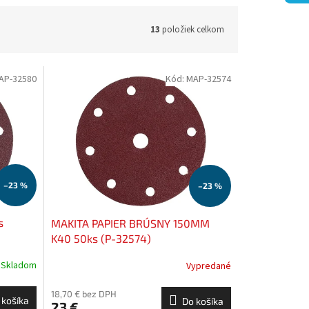
13
položiek celkom
AP-32580
Kód:
MAP-32574
–23 %
–23 %
s
MAKITA PAPIER BRÚSNY 150MM
K40 50ks (P-32574)
Skladom
Vypredané
18,70 € bez DPH
 košíka
Do košíka
23 €