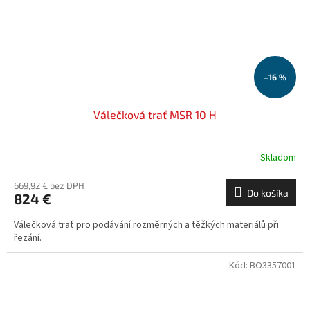
–16 %
Válečková trať MSR 10 H
Skladom
669,92 € bez DPH
Do košíka
824 €
Válečková trať pro podávání rozměrných a těžkých materiálů při
řezání.
Kód:
BO3357001