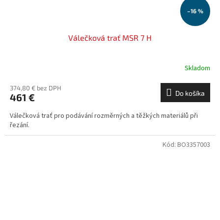
–16 %
Válečková trať MSR 7 H
Skladom
374,80 € bez DPH
Do košíka
461 €
Válečková trať pro podávání rozměrných a těžkých materiálů při
řezání.
Kód:
BO3357003