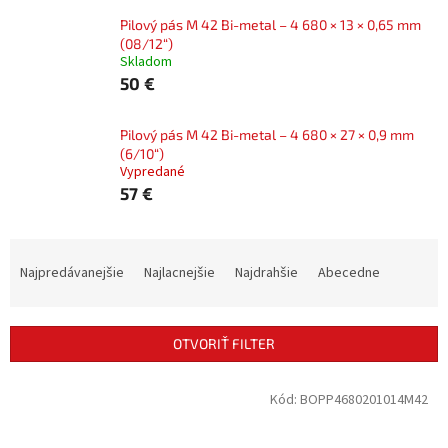
Pilový pás M 42 Bi-metal – 4 680 × 13 × 0,65 mm
(08/12“)
Skladom
50 €
Pilový pás M 42 Bi-metal – 4 680 × 27 × 0,9 mm
(6/10“)
Vypredané
57 €
R
a
Najpredávanejšie
Najlacnejšie
Najdrahšie
Abecedne
d
e
n
OTVORIŤ FILTER
i
e
V
Kód:
BOPP4680201014M42
p
ý
r
p
o