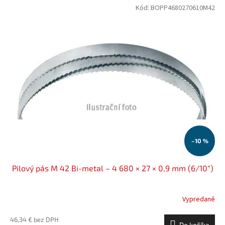
Kód:
BOPP4680270610M42
–10 %
Pilový pás M 42 Bi-metal – 4 680 × 27 × 0,9 mm (6/10“)
Vypredané
46,34 € bez DPH
Do košíka