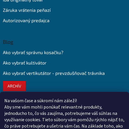
Záruka vrátenia peňazí
Autorizovaný predajca
Blog
Ako vybrať správnu kosačku?
Ako vybrať kultivátor
Ako vybrať vertikutátor - prevzdušňovač trávnika
ARCHÍV
Na vašom čase a súkromí nám záleží!
Kontakt
Aby sme vám mohli ponúkať relevantné produkty,
jednoducho to, čo vás zaujíma, potrebujeme váš súhlas na
obchod
@
euroshopy.sk
využívanie cookies. Tieto súbory vám pomôžu rýchlo nájsť to,
0911 931 019
čo práve potrebujete a ušetria vám čas. Na základe toho, ako