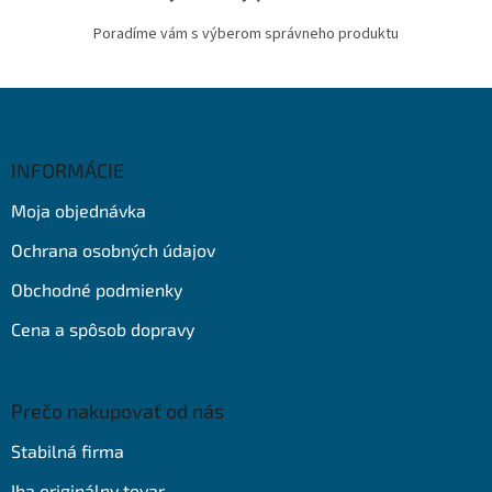
Poradíme vám s výberom správneho produktu
Z
á
p
ä
INFORMÁCIE
t
Moja objednávka
i
e
Ochrana osobných údajov
Obchodné podmienky
Cena a spôsob dopravy
Prečo nakupovať od nás
Stabilná firma
Iba originálny tovar