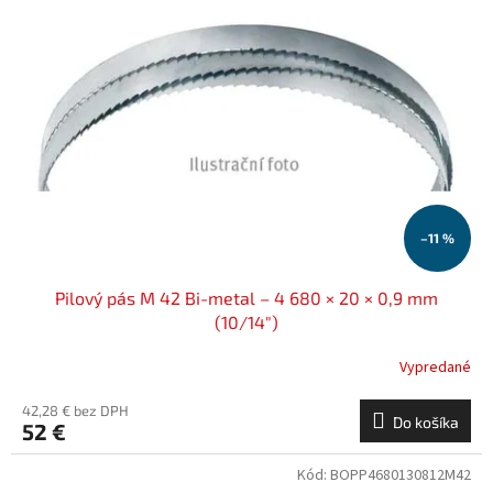
i
d
s
u
p
k
r
t
o
o
d
v
u
k
t
o
–11 %
v
Pilový pás M 42 Bi-metal – 4 680 × 20 × 0,9 mm
(10/14")
Vypredané
42,28 € bez DPH
Do košíka
52 €
Kód:
BOPP4680130812M42