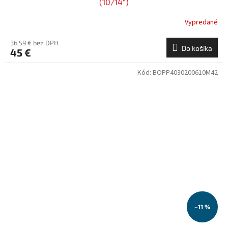
(10/14")
Vypredané
36,59 € bez DPH
Do košíka
45 €
Kód:
BOPP4030200610M42
–11 %