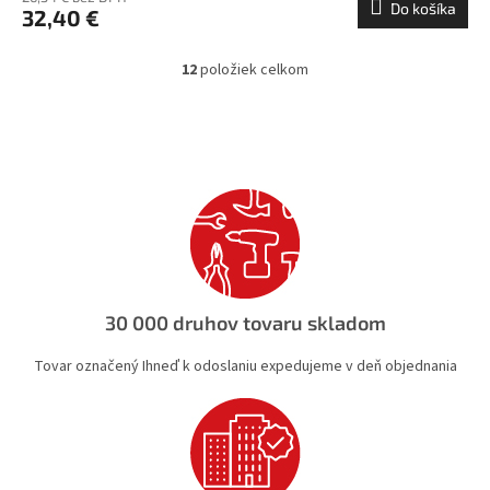
Do košíka
32,40 €
12
položiek celkom
O
v
l
á
d
a
c
i
e
p
r
v
30 000 druhov tovaru skladom
k
y
Tovar označený Ihneď k odoslaniu expedujeme v deň objednania
v
ý
p
i
s
u