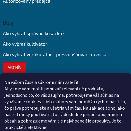
Autorizovaný predajca
Blog
Ako vybrať správnu kosačku?
Ako vybrať kultivátor
Ako vybrať vertikutátor - prevzdušňovač trávnika
ARCHÍV
Na vašom čase a súkromí nám záleží!
Kontakt
Aby sme vám mohli ponúkať relevantné produkty,
jednoducho to, čo vás zaujíma, potrebujeme váš súhlas na
obchod
@
euroshopy.sk
využívanie cookies. Tieto súbory vám pomôžu rýchlo nájsť to,
0911 931 019
čo práve potrebujete a ušetria vám čas. Na základe toho, ako
naše stránky používate, totiž dôsledne prispôsobujeme ich
0911 931 019
obsah a zobrazujeme vám tie najvhodnejšie produkty. Je to
Facebook Euroshopy
praktické a efektívne!