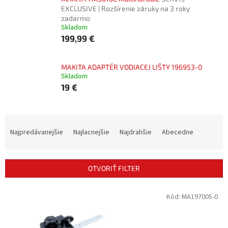
EXCLUSIVE | Rozšírenie záruky na 3 roky
zadarmo
Skladom
199,99 €
MAKITA ADAPTÉR VODIACEJ LIŠTY 196953-0
Skladom
19 €
R
a
Najpredávanejšie
Najlacnejšie
Najdrahšie
Abecedne
d
e
n
OTVORIŤ FILTER
i
e
V
Kód:
MA197005-0
p
ý
r
p
o
i