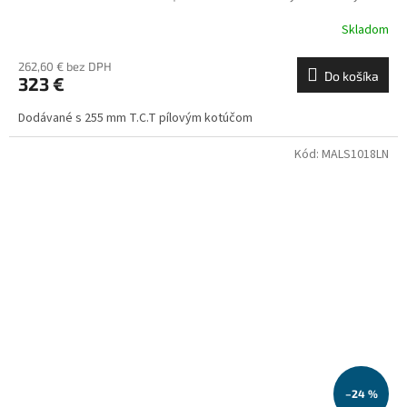
zadarmo
Skladom
262,60 € bez DPH
Do košíka
323 €
Dodávané s 255 mm T.C.T pílovým kotúčom
Kód:
MALS1018LN
–24 %