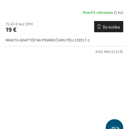
Ihneď k odoslaniu
(1 ks)
15,45 € bez DPH
Do košíka
19 €
MAKITA ADAPTÉR NA PRIAMOČIARU PÍLU 193517-1
Kód:
MALS1219L
–25 %