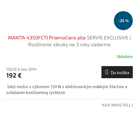
–25 %
MAKITA 4350FCTJ Priamočiara píla
SERVIS EXCLUSIVE |
Rozšírenie záruky na 3 roky zadarmo
Skladom
156,10 € bez DPH
Do košíka
192 €
Silný motor s výkonom 720 W s elektronickým mäkkým štartom a
ovládaním konštantnej rýchlosti
Kód:
MAHS7611J