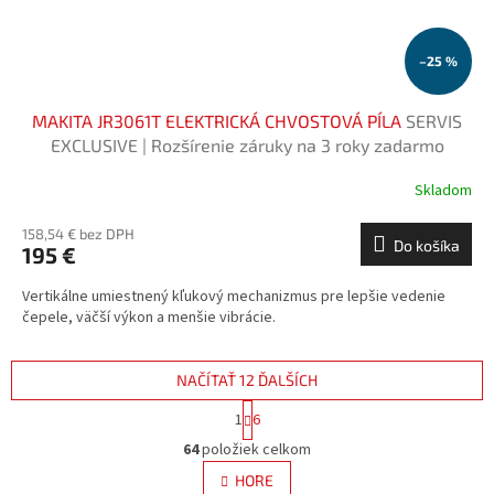
–25 %
MAKITA JR3061T ELEKTRICKÁ CHVOSTOVÁ PÍLA
SERVIS
EXCLUSIVE | Rozšírenie záruky na 3 roky zadarmo
Skladom
158,54 € bez DPH
Do košíka
195 €
Vertikálne umiestnený kľukový mechanizmus pre lepšie vedenie
čepele, väčší výkon a menšie vibrácie.
NAČÍTAŤ 12 ĎALŠÍCH
S
1
6
t
O
r
64
položiek celkom
v
á
l
HORE
n