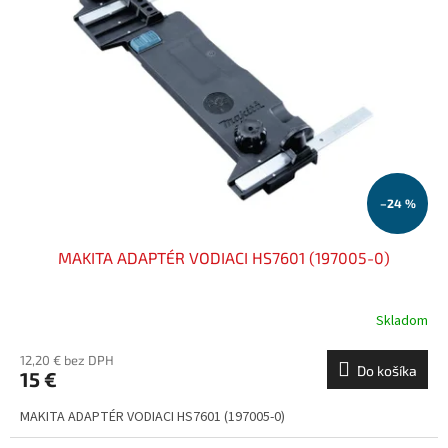
d
s
u
p
k
r
t
o
o
d
v
u
k
t
o
–24 %
v
MAKITA ADAPTÉR VODIACI HS7601 (197005-0)
Skladom
12,20 € bez DPH
Do košíka
15 €
MAKITA ADAPTÉR VODIACI HS7601 (197005-0)