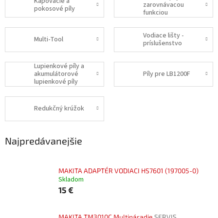
Kapovacie a
zarovnávacou
pokosové píly
funkciou
Vodiace lišty -
Multi-Tool
príslušenstvo
Lupienkové píly a
akumulátorové
Píly pre LB1200F
lupienkové píly
Redukčný krúžok
Najpredávanejšie
MAKITA ADAPTÉR VODIACI HS7601 (197005-0)
Skladom
15 €
MAKITA TM3010C Multináradie
SERVIS