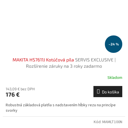
–24 %
MAKITA HS7611J Kotúčová píla
SERVIS EXCLUSIVE |
Rozšírenie záruky na 3 roky zadarmo
Skladom
143,09 € bez DPH
Do košíka
176 €
Robustná základová platňa s nadstavením hĺbky rezu na princípe
svorky
Kód:
MAMLT100N