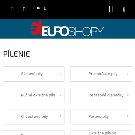
Prejsť
NÁKUP
na
EUR
obsah
KOŠÍK
PÍLENIE
Stolové píly
Priamočiare píly
Ručné okružné píly
Reťazové dlabačky
Chvostové píly
Pásové píly
Okružné píly so