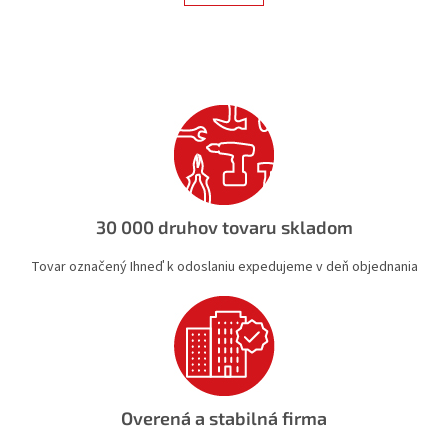
á
k
d
o
v
a
a
c
n
i
i
e
e
p
r
v
k
y
v
30 000 druhov tovaru skladom
ý
p
Tovar označený Ihneď k odoslaniu expedujeme v deň objednania
i
s
u
Overená a stabilná firma