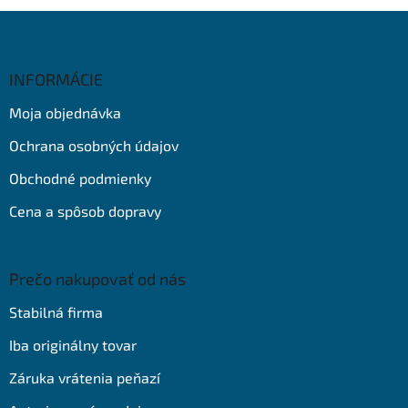
Z
á
p
ä
INFORMÁCIE
t
Moja objednávka
i
e
Ochrana osobných údajov
Obchodné podmienky
Cena a spôsob dopravy
Prečo nakupovať od nás
Stabilná firma
Iba originálny tovar
Záruka vrátenia peňazí