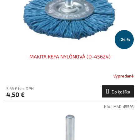
o
o
d
v
u
k
t
o
–24 %
v
MAKITA KEFA NYLÓNOVÁ (D-45624)
Vypredané
3,66 € bez DPH
Do košíka
4,50 €
Kód:
MAD-45593