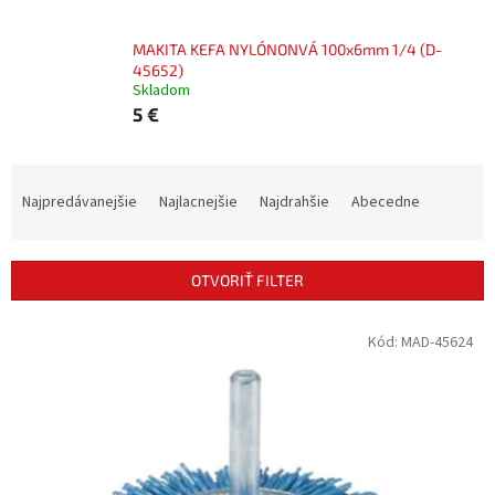
MAKITA KEFA NYLÓNONVÁ 100x6mm 1/4 (D-
45652)
Skladom
5 €
R
a
Najpredávanejšie
Najlacnejšie
Najdrahšie
Abecedne
d
e
n
OTVORIŤ FILTER
i
e
V
Kód:
MAD-45624
p
ý
r
p
o
i
d
s
u
p
k
r
t