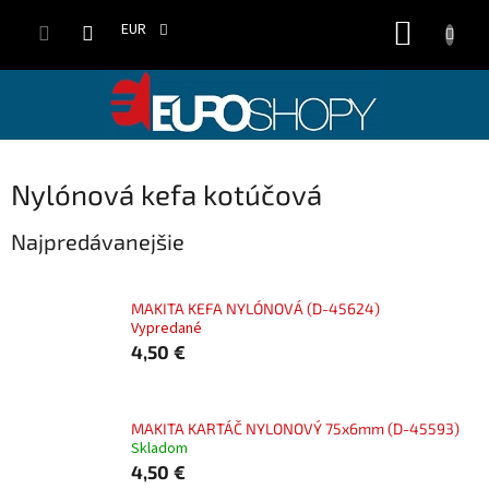
Prejsť
NÁKUP
na
EUR
obsah
KOŠÍK
Nylónová kefa kotúčová
Najpredávanejšie
MAKITA KEFA NYLÓNOVÁ (D-45624)
Vypredané
4,50 €
MAKITA KARTÁČ NYLONOVÝ 75x6mm (D-45593)
Skladom
4,50 €