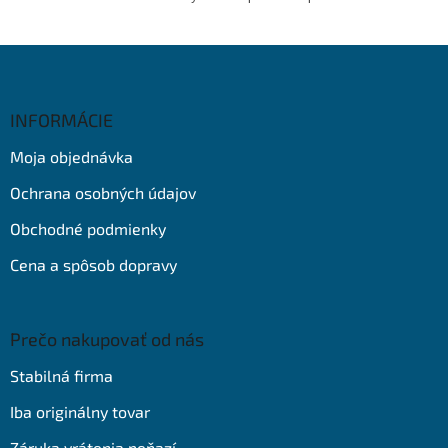
Z
á
p
ä
INFORMÁCIE
t
Moja objednávka
i
e
Ochrana osobných údajov
Obchodné podmienky
Cena a spôsob dopravy
Prečo nakupovať od nás
Stabilná firma
Iba originálny tovar
Záruka vrátenia peňazí