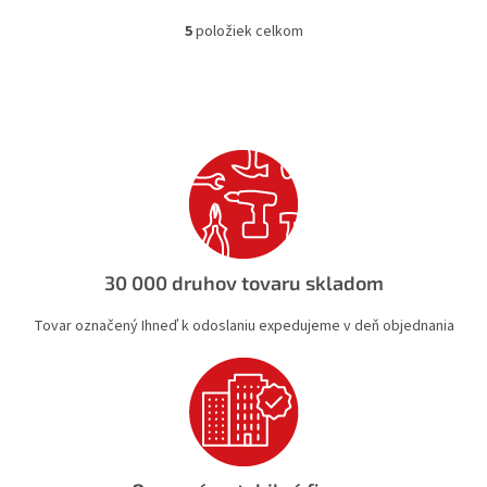
5
položiek celkom
O
v
l
á
d
a
c
i
e
p
r
v
30 000 druhov tovaru skladom
k
y
Tovar označený Ihneď k odoslaniu expedujeme v deň objednania
v
ý
p
i
s
u