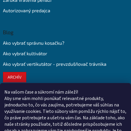
Autorizovaný predajca
Blog
Ako vybrať správnu kosačku?
Ako vybrať kultivátor
Ako vybrať vertikutátor - prevzdušňovač trávnika
ARCHÍV
Na vašom čase a súkromí nám záleží!
Kontakt
Aby sme vám mohli ponúkať relevantné produkty,
jednoducho to, čo vás zaujíma, potrebujeme váš súhlas na
obchod
@
euroshopy.sk
využívanie cookies. Tieto súbory vám pomôžu rýchlo nájsť to,
0911 931 019
čo práve potrebujete a ušetria vám čas. Na základe toho, ako
naše stránky používate, totiž dôsledne prispôsobujeme ich
0911 931 019
obsah a zobrazujeme vám tie najvhodnejšie produkty. Je to