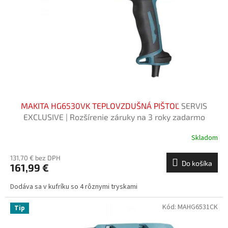
k
r
t
o
o
d
v
u
k
t
o
v
MAKITA HG6530VK TEPLOVZDUŠNÁ PIŠTOĽ
SERVIS
EXCLUSIVE | Rozšírenie záruky na 3 roky zadarmo
Skladom
131,70 € bez DPH
Do košíka
161,99 €
Dodáva sa v kufríku so 4 rôznymi tryskami
Kód:
MAHG6531CK
Tip