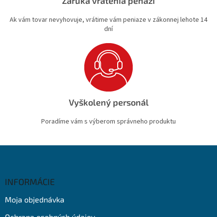
Záruka vrátenia peňazí
Ak vám tovar nevyhovuje, vrátime vám peniaze v zákonnej lehote 14
dní
Vyškolený personál
Poradíme vám s výberom správneho produktu
Z
á
p
ä
INFORMÁCIE
t
Moja objednávka
i
e
Ochrana osobných údajov