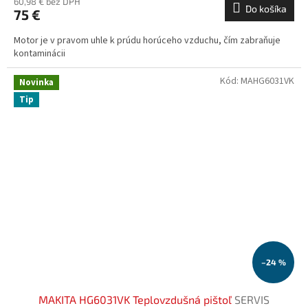
60,98 € bez DPH
Do košíka
75 €
Motor je v pravom uhle k prúdu horúceho vzduchu, čím zabraňuje
kontaminácii
Kód:
MAHG6031VK
Novinka
Tip
–24 %
MAKITA HG6031VK Teplovzdušná pištoľ
SERVIS