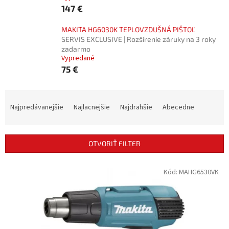
147 €
MAKITA HG6030K TEPLOVZDUŠNÁ PIŠTOĽ
SERVIS EXCLUSIVE | Rozšírenie záruky na 3 roky
zadarmo
Vypredané
75 €
R
a
Najpredávanejšie
Najlacnejšie
Najdrahšie
Abecedne
d
e
n
OTVORIŤ FILTER
i
e
V
Kód:
MAHG6530VK
p
ý
r
p
o
i
d
s
u
p