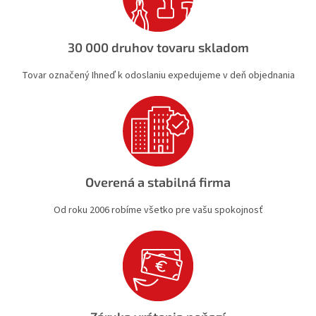
p
r
v
30 000 druhov tovaru skladom
k
y
Tovar označený Ihneď k odoslaniu expedujeme v deň objednania
v
ý
p
i
s
u
Overená a stabilná firma
Od roku 2006 robíme všetko pre vašu spokojnosť