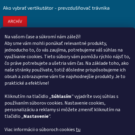
Ako vybrať vertikutátor - prevzdušňovač trávnika
ARCHÍV
Na vašom čase a súkromí nám záleží!
Kontakt
Aby sme vám mohli ponúkať relevantné produkty,
jednoducho to, čo vás zaujíma, potrebujeme váš súhlas na
obchod
@
euroshopy.sk
využívanie cookies. Tieto súbory vám pomôžu rýchlo nájsť to,
0911 931 019
čo práve potrebujete a ušetria vám čas. Na základe toho, ako
naše stránky používate, totiž dôsledne prispôsobujeme ich
0911 931 019
obsah a zobrazujeme vám tie najvhodnejšie produkty. Je to
Facebook Euroshopy
praktické a efektívne!
Kliknutím na tlačidlo „
Súhlasím
" vyjadríte svoj súhlas s
Prijímame online platby
používaním súborov cookies. Nastavenie cookies,
personalizáciu a reklamy si môžete zmeniť kliknutím na
tlačidlo „
Nastavenie
".
Viac informácii o súboroch cookies
tu