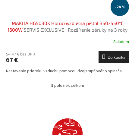
–24 %
MAKITA HG5030K Horúcovzdušná pištol 350/550°C
1600W
SERVIS EXCLUSIVE | Rozšírenie záruky na 3 roky
zadarmo
Skladom
54,47 € bez DPH
Do košíka
67 €
Nastavenie prietoku vzduchu pomocou dvojstupňového spínača
5
položiek celkom
O
v
l
á
d
a
c
i
e