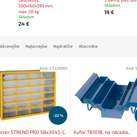
Skladom
500x160x390 mm,
max. 28 kg
19 €
Skladom
24 €
dávanejšie
Najlacnejšie
Najdrahšie
Abecedne
Kód:
ST239360
Kód:
–22 %
nizer STREND PRO SBx3045-C,
Kufor TB101B, na náradie,