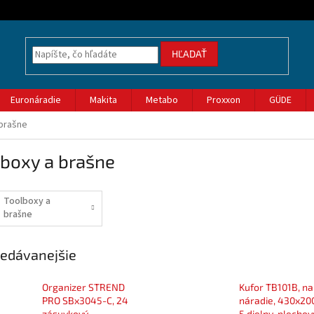
HĽADAŤ
Euronáradie
Makita
Metabo
Proxxon
GÜDE
brašne
lboxy a brašne
Toolboxy a
brašne
edávanejšie
Organizer STREND
Kufor TB101B, na
PRO SBx3045-C, 24
náradie, 430x20
zásuvkový,
5 dielny, plechov