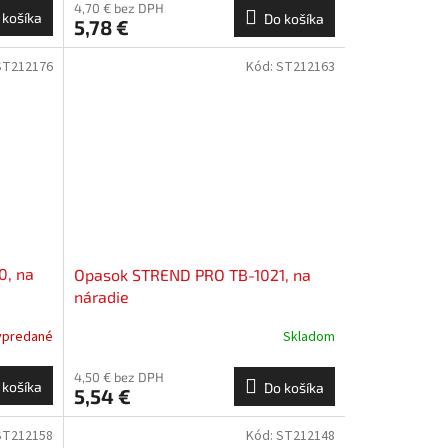
4,70 € bez DPH
 košíka
Do košíka
5,78 €
ST212176
Kód:
ST212163
0, na
Opasok STREND PRO TB-1021, na
náradie
ypredané
Skladom
4,50 € bez DPH
 košíka
Do košíka
5,54 €
ST212158
Kód:
ST212148