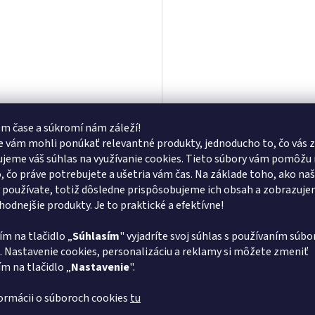
m čase a súkromí nám záleží!
ok STREND PRO TB-1012, na
Puzdro STREND PRO TB-1023
 vám mohli ponúkať relevantné produkty, jednoducho to, čo vás z
ie
opasok
jeme váš súhlas na využívanie cookies. Tieto súbory vám pomôžu 
o, čo práve potrebujete a ušetria vám čas. Na základe toho, ako na
Skladom
 používate, totiž dôsledne prispôsobujeme ich obsah a zobrazuj
vhodnejšie produkty. Je to praktické a efektívne!
 bez DPH
3,15 € bez DPH
Do košíka
Do
 €
3,87 €
ím na tlačidlo „
Súhlasím
" vyjadríte svoj súhlas s používaním súbo
. Nastavenie cookies, personalizáciu a reklamy si môžete zmeniť
NAČÍTAŤ 12 ĎALŠÍCH
ím na tlačidlo „
Nastavenie
".
S
1
4
O
t
formácii o súboroch cookies
tu
r
v
HORE