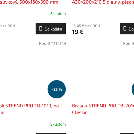
ásuvkový, 500x160x390 mm,
430x200x210 5 dielny, plec
28 kg
Skladom
€ bez DPH
15,45 € bez DPH
Do košíka
Do
€
19 €
Kód:
ST212854
Kód:
–23 %
ok STREND PRO TB-1019, na
Brasna STREND PRO TB-201
ie
Classic
Skladom