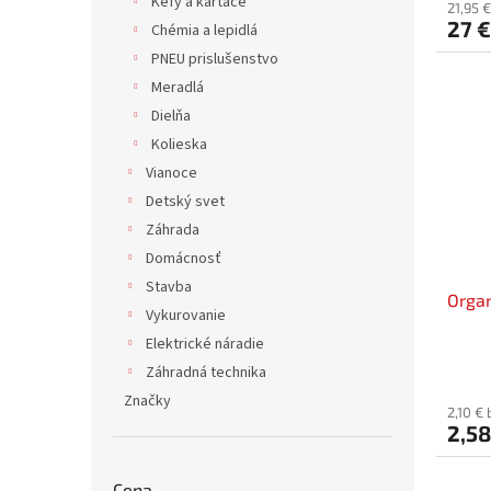
Kefy a kartáče
21,95 
27 €
Chémia a lepidlá
PNEU prislušenstvo
Meradlá
Dielňa
Kolieska
Vianoce
Detský svet
Záhrada
Domácnosť
Stavba
Organ
Vykurovanie
Elektrické náradie
Záhradná technika
Značky
2,10 €
2,58
Cena