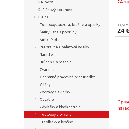
24 z
t
Sellboxy
v
max. 
o
Dušičkový sortiment
v
Dielňa
Toolboxy, puzdrá, brašne a opasky
19,51 
24 
Šnúry, laná a popruhy
Auto - Moto
Prepravné a paletové vozíky
Náradie
Brúsenie a rezanie
Zváranie
Ochranné pracovné prostriedky
Vrtáky
Zveráky a zvierky
Ostatné
Opas
Zdviháky a kladkostroje
nárad
Toolboxy a brašne
Toolboxy a brašne