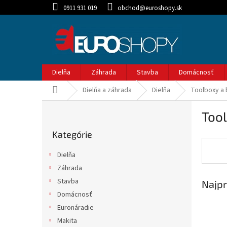
Prejsť
0911 931 019
obchod@euroshopy.sk
na
obsah
Dielňa
Záhrada
Stavba
Domácnosť
Domov
Dielňa a záhrada
Dielňa
Toolboxy a 
B
Too
o
Preskočiť
č
Kategórie
kategórie
n
ý
Dielňa
p
Záhrada
a
Stavba
Najpr
n
e
Domácnosť
l
Euronáradie
Makita