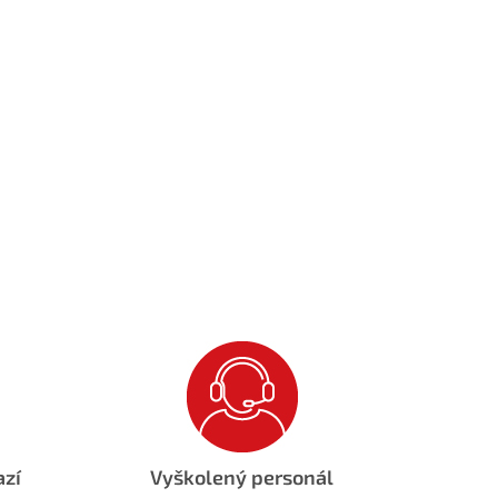
azí
Vyškolený personál