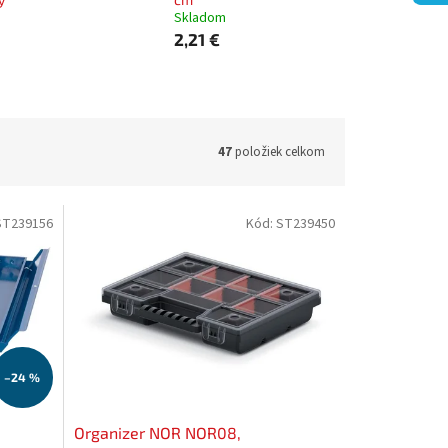
Skladom
2,21 €
47
položiek celkom
ST239156
Kód:
ST239450
–24 %
Organizer NOR NOR08,