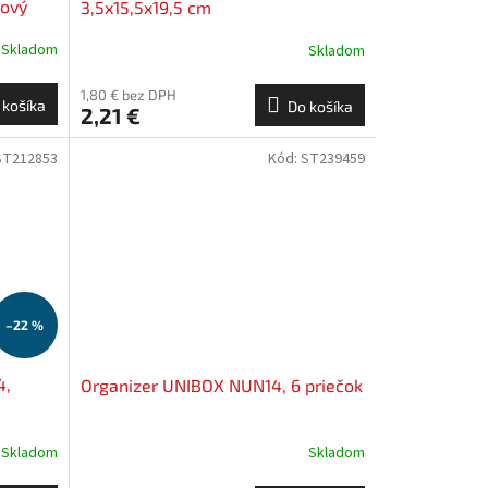
hový
3,5x15,5x19,5 cm
Skladom
Skladom
1,80 € bez DPH
 košíka
Do košíka
2,21 €
ST212853
Kód:
ST239459
–22 %
4,
Organizer UNIBOX NUN14, 6 priečok
Skladom
Skladom