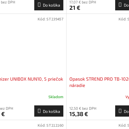
€ bez DPH
17,07 € bez DPH
Do košíka
Do
21 €
Kód:
ST239457
Kód:
izer UNIBOX NUN10, 5 priečok
Opasok STREND PRO TB-102
náradie
Skladom
V
 bez DPH
12,50 € bez DPH
Do košíka
Do
 €
15,38 €
Kód:
ST212160
Kód: