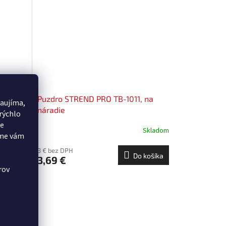
, na
Puzdro STREND PRO TB-1011, na
aujíma,
náradie
rýchlo
še
Skladom
Skladom
eme vám
3 € bez DPH
 košíka
Do košíka
3,69 €
rov