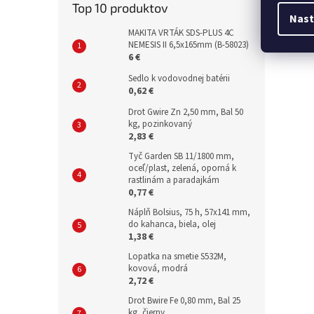
Top 10 produktov
Nast
MAKITA VRTÁK SDS-PLUS 4C
NEMESIS II 6,5x165mm (B-58023)
6 €
Sedlo k vodovodnej batérii
0,62 €
Drot Gwire Zn 2,50 mm, Bal 50
kg, pozinkovaný
2,83 €
Tyč Garden SB 11/1800 mm,
oceľ/plast, zelená, oporná k
rastlinám a paradajkám
0,77 €
Náplň Bolsius, 75 h, 57x141 mm,
do kahanca, biela, olej
1,38 €
Lopatka na smetie S532M,
kovová, modrá
2,72 €
Drot Bwire Fe 0,80 mm, Bal 25
kg, čierny