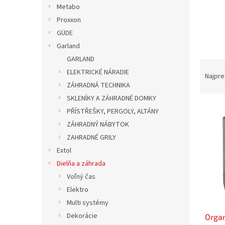
Metabo
Proxxon
GÜDE
Garland
GARLAND
R
ELEKTRICKÉ NÁRADIE
a
Najpre
ZÁHRADNÁ TECHNIKA
d
e
SKLENÍKY A ZÁHRADNÉ DOMKY
V
n
PŘÍSTŘEŠKY, PERGOLY, ALTÁNY
ý
i
ZÁHRADNÝ NÁBYTOK
p
e
ZAHRADNÉ GRILY
i
p
Extol
s
r
p
o
Dielňa a záhrada
r
d
Voľný čas
o
u
Elektro
d
k
Multi systémy
u
t
Dekorácie
Orga
k
o