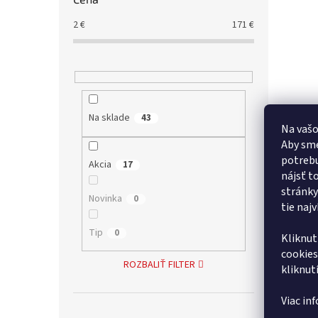
2
€
171
€
Na sklade
43
Na vašo
Opas
Aby sme
nárad
potrebu
Akcia
17
nájsť t
stránky
Novinka
0
tie naj
6,60 €
8,12
Tip
0
Kliknut
cookies
ROZBALIŤ FILTER
kliknut
Viac in