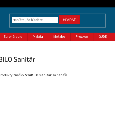
HĽADAŤ
Euronáradie
Makita
Metabo
Proxxon
GÜDE
ILO Sanitär
produkty značky
STABILO Sanitär
sa nenašli...