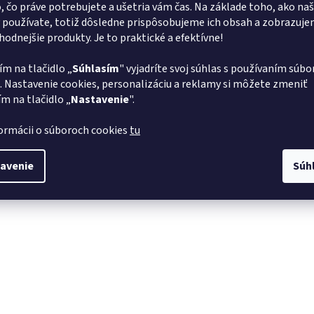
o, čo práve potrebujete a ušetria vám čas. Na základe toho, ako na
 používate, totiž dôsledne prispôsobujeme ich obsah a zobrazuj
vhodnejšie produkty. Je to praktické a efektívne!
ím na tlačidlo „
Súhlasím
" vyjadríte svoj súhlas s používaním súbo
. Nastavenie cookies, personalizáciu a reklamy si môžete zmeniť
ím na tlačidlo „
Nastavenie
".
formácii o súboroch cookies
tu
avenie
Súh