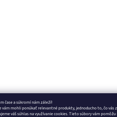
m čase a súkromí nám záleží!
 vám mohli ponúkať relevantné produkty, jednoducho to, čo vás z
jeme váš súhlas na využívanie cookies. Tieto súbory vám pomôžu 