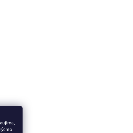
aujíma,
rýchlo