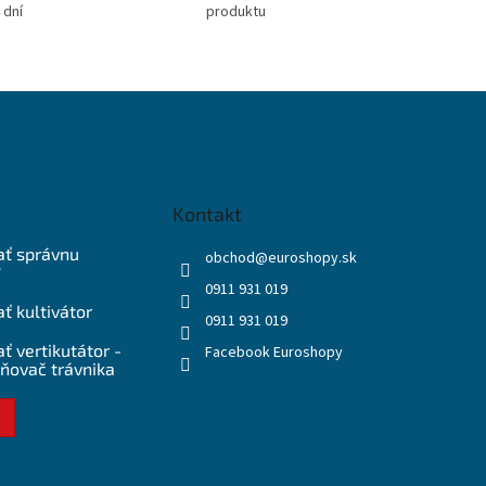
 dní
produktu
Kontakt
ať správnu
obchod
@
euroshopy.sk
?
0911 931 019
ť kultivátor
0911 931 019
ť vertikutátor -
Facebook Euroshopy
ňovač trávnika