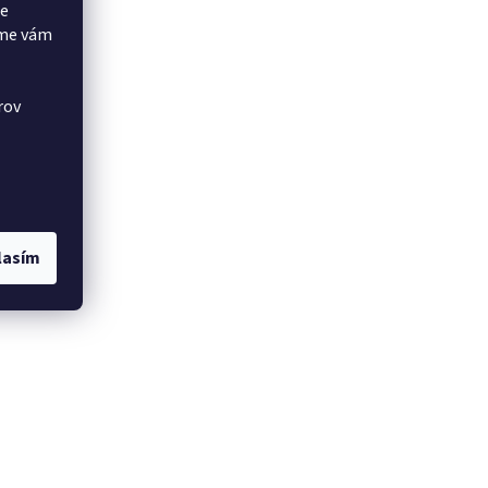
še
eme vám
rov
lasím