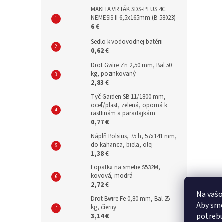
MAKITA VRTÁK SDS-PLUS 4C
NEMESIS II 6,5x165mm (B-58023)
6 €
Sedlo k vodovodnej batérii
0,62 €
Drot Gwire Zn 2,50 mm, Bal 50
kg, pozinkovaný
2,83 €
Tyč Garden SB 11/1800 mm,
oceľ/plast, zelená, oporná k
rastlinám a paradajkám
0,77 €
Náplň Bolsius, 75 h, 57x141 mm,
do kahanca, biela, olej
1,38 €
Lopatka na smetie S532M,
kovová, modrá
2,72 €
Na vašo
Drot Bwire Fe 0,80 mm, Bal 25
Aby sme
kg, čierny
potrebu
3,14 €