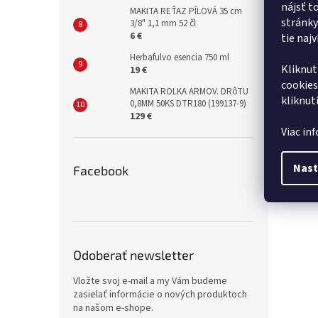
nájsť t
MAKITA REŤAZ PÍLOVÁ 35 cm
stránky
3/8" 1,1 mm 52 čl
6 €
tie naj
Herbafulvo esencia 750 ml
Kliknut
19 €
cookies
MAKITA ROLKA ARMOV. DRôTU
kliknut
0,8MM 50KS DTR180 (199137-9)
129 €
Viac in
Nast
Facebook
Odoberať newsletter
Vložte svoj e-mail a my Vám budeme
zasielať informácie o nových produktoch
na našom e-shope.