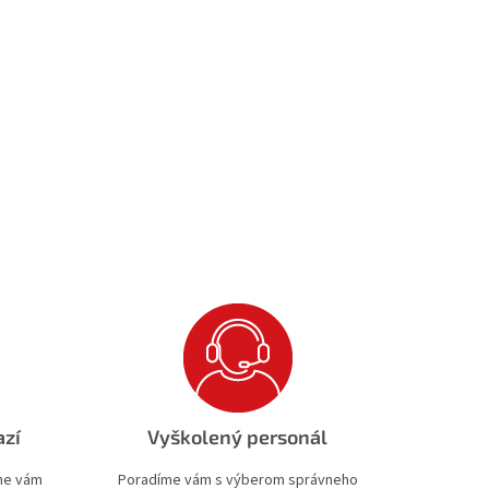
azí
Vyškolený personál
ime vám
Poradíme vám s výberom správneho