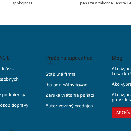
spokojnosť
peniaze v zákonnej lehote 14
ÁCIE
Prečo nakupovať od
Blog
nás
ednávka
Ako vybr
kosačku
Stabilná firma
osobných
Ako vybra
Iba originálny tovar
 podmienky
Ako vybra
Záruka vrátenia peňazí
prevzduš
pôsob dopravy
Autorizovaný predajca
ARCHÍV