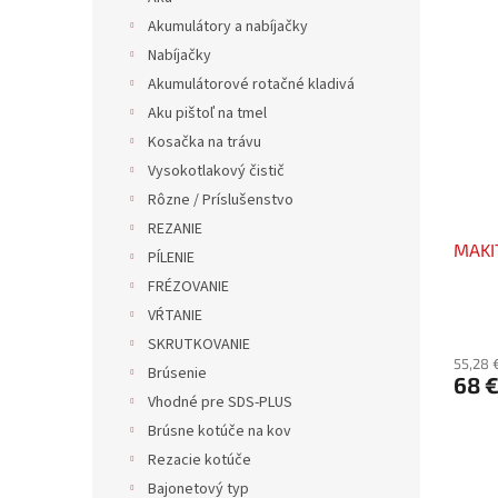
Akumulátory a nabíjačky
Nabíjačky
Akumulátorové rotačné kladivá
Aku pištoľ na tmel
Kosačka na trávu
Vysokotlakový čistič
Rôzne / Príslušenstvo
REZANIE
MAKIT
PÍLENIE
FRÉZOVANIE
VŔTANIE
SKRUTKOVANIE
55,28 
Brúsenie
68 
Vhodné pre SDS-PLUS
Brúsne kotúče na kov
Rezacie kotúče
Bajonetový typ