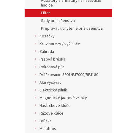
Adaptéry a armatúry na nasávacie
hadice
Filter
Sady príslušenstva
Preprava , uchytenie príslušenstva
Kosačky
Krovinorezy / vyžínače
Záhrada
Pásová brúska
Pokosová píla
Drážkovanie 3901/PJ7000/BPJ180
Aku vysávač
Elektrický pilník
Magnetické jadrové vrtáky
Nástrčkové kľúče
Rázové kľúče
Brúska
Multitoos