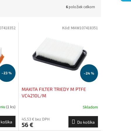
6
položiek celkom
7418352
Kód:
MAW107418351
–23 %
–24 %
MAKITA FILTER TRIEDY M PTFE
VC4210L/M
aniu
(1 ks)
Skladom
45,53 € bez DPH
 košíka
Do košíka
56 €