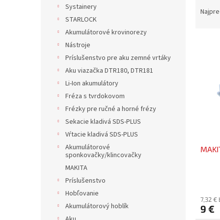
R
Systainery
a
Najpre
STARLOCK
d
e
Akumulátorové krovinorezy
V
n
Nástroje
ý
i
Príslušenstvo pre aku zemné vrtáky
p
e
Aku viazačka DTR180, DTR181
i
p
Li-Ion akumulátory
s
r
p
Fréza s tvrdokovom
o
r
d
Frézky pre ručné a horné frézy
o
u
Sekacie kladivá SDS-PLUS
d
k
Vŕtacie kladivá SDS-PLUS
u
t
Akumulátorové
MAKI
k
o
sponkovačky/klincovačky
t
v
MAKITA
o
Príslušenstvo
v
Hobľovanie
7,32 €
Akumulátorový hoblík
9 €
Aku