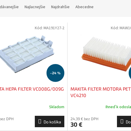
dávanejšie
Najlacnejšie
Najdrahšie
Abecedne
Kód:
MA191Y27-2
Kód:
MAW10
–24 %
TA HEPA FILTER VC008G/009G
MAKITA FILTER MOTORA PET
VC4210
Skladom
Ihneď k odosl
 bez DPH
24,39 € bez DPH
Do košíka
Do
30 €