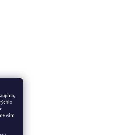
aujíma,
rýchlo
še
eme vám