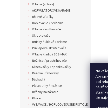
Vŕtanie (vrtáky)
AKUMULÁTOROVÉ NÁRADIE
Uhlové vŕtačky
Hoblovanie / brúsenie
Vŕtacie skrutkovače
Skrutkovače
Brúsky / uhlové / priame
Príklepové skrutkovače
Vŕtacie kladivá SDS-MAX
Nožnice / prestrihovače
Klincovačky / sponkovačky
Na vašo
Rázové uťahováky
Aby sme
Dúchadlá
potrebu
Plotostrihy / nožnice
nájsť t
Držiaky na náradie
stránky
tie naj
Klince
VYSÁVAČE / HORÚCOVZDUŠNÉ PIŠTOLE