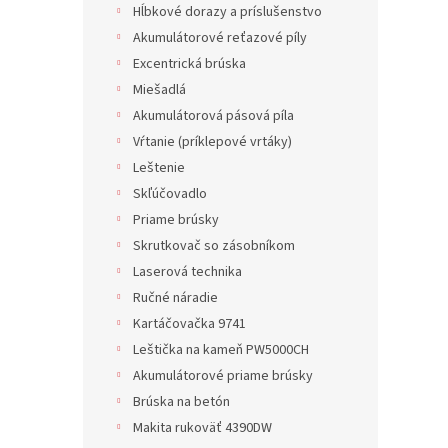
Hĺbkové dorazy a príslušenstvo
Akumulátorové reťazové píly
Excentrická brúska
Miešadlá
Akumulátorová pásová píla
Vŕtanie (príklepové vrtáky)
Leštenie
Skľúčovadlo
Priame brúsky
Skrutkovač so zásobníkom
Laserová technika
Ručné náradie
Kartáčovačka 9741
Leštička na kameň PW5000CH
Akumulátorové priame brúsky
Brúska na betón
Makita rukoväť 4390DW