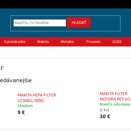
HĽADAŤ
Euronáradie
Makita
Metabo
Proxxon
GÜDE
er
edávanejšie
MAKITA FILTER
MAKITA HEPA FILTER
MOTORA PET VC
VC008G/009G
Ihneď k odoslaniu
Skladom
(1 ks)
9 €
30 €