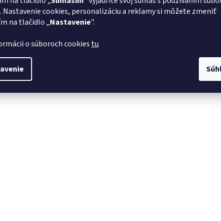
ím na tlačidlo „
Súhlasím
" vyjadríte svoj súhlas s používaním súbo
. Nastavenie cookies, personalizáciu a reklamy si môžete zmeniť
ím na tlačidlo „
Nastavenie
".
formácii o súboroch cookies
tu
avenie
Súh