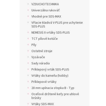
VZDUCHOTECHNIKA
Univerzálna rukoväť
Vhodné pre SDS-MAX
Vŕtacie kladivá V-PLUS pre uchytenie
SDS-PLUS
NEMESIS II vrtáky SDS-PLUS
TCT pílové kotúče
Píly
Ostatné stroje
Vysávače
Sady náradia
Príklepový vrták SDS-PLUS
Vrtáky do kameňa (hobby)
Príklepové vrtáky
28 mm upínacia stopka B - Typ
Oceľové drôtené kefy pre uhlové
brúsky
Vrtáky SDS-MAX