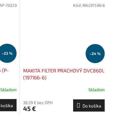
AP-70219
Kód:
MA197166-6
–23 %
–24 %
 (P-
MAKITA FILTER PRACHOVÝ DVC860L
(197166-6)
Skladom
Skladom
36,59 € bez DPH
 košíka
Do košíka
45 €