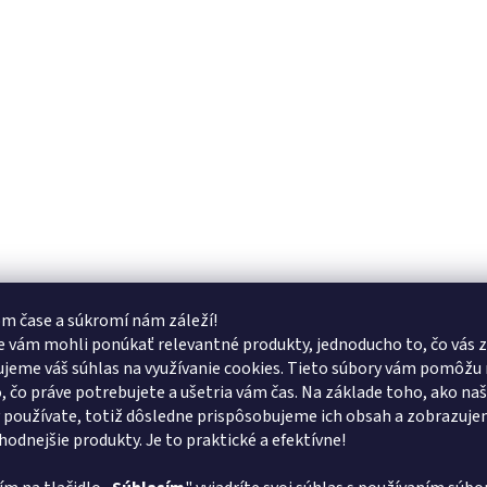
m čase a súkromí nám záleží!
 vám mohli ponúkať relevantné produkty, jednoducho to, čo vás z
jeme váš súhlas na využívanie cookies. Tieto súbory vám pomôžu 
o, čo práve potrebujete a ušetria vám čas. Na základe toho, ako na
 používate, totiž dôsledne prispôsobujeme ich obsah a zobrazuj
vhodnejšie produkty. Je to praktické a efektívne!