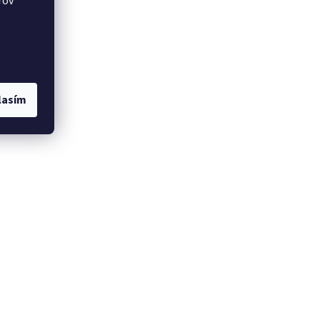
rov
lasím