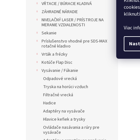
Kliknut
VŔTACIE / BÚRACIE KLADIVÁ
cookies
ZÁHRADNÉ NÁRADIE
kliknut
NIVELAČNÝ LASER / PRÍSTROJE NA
MERANIE VZDIALENOSTI
Viac in
Sekanie
Príslušenstvo vhodné pre SDS-MAX
Nast
rotačné kladivo
Vrták a frézky
Kotúče Flap Disc
Vysávanie / Fúkanie
Odpadové vrecká
Tryska na horúci vzduch
Filtračné vrecká
Hadice
Adaptéry na vysávače
Hlavice kefiek a trysky
Ovládače nasávania a rúry pre
vysávače