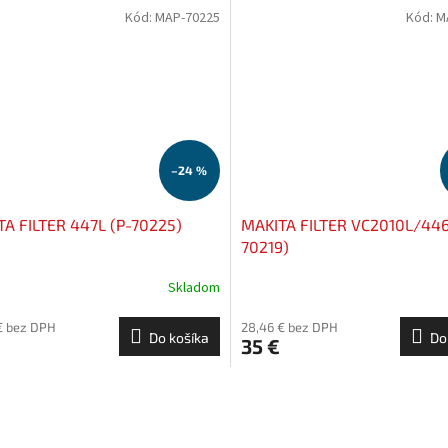
Kód:
MAP-70225
Kód:
M
–24 %
A FILTER 447L (P-70225)
MAKITA FILTER VC2010L/446
70219)
Skladom
€ bez DPH
28,46 € bez DPH
Do košíka
Do
€
35 €
O
v
l