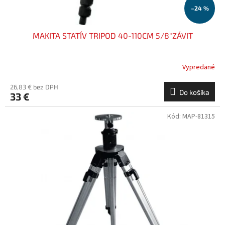
o
–24 %
v
MAKITA STATÍV TRIPOD 40-110CM 5/8"ZÁVIT
Vypredané
26,83 € bez DPH
Do košíka
33 €
Kód:
MAP-81315