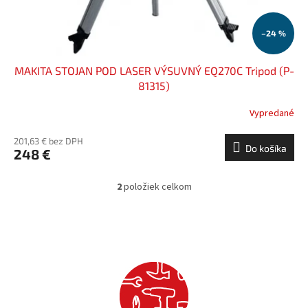
–24 %
MAKITA STOJAN POD LASER VÝSUVNÝ EQ270C Tripod (P-
81315)
Vypredané
201,63 € bez DPH
Do košíka
248 €
2
položiek celkom
O
v
l
á
d
a
c
i
e