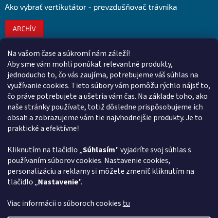
Ako vybrať vertikutátor - prevzdušňovač trávnika
ARCHÍV
Na vašom čase a súkromí nám záleží!
Kontakt
Aby sme vám mohli ponúkať relevantné produkty,
jednoducho to, čo vás zaujíma, potrebujeme váš súhlas na
obchod
@
euroshopy.sk
využívanie cookies. Tieto súbory vám pomôžu rýchlo nájsť to,
0911 931 019
čo práve potrebujete a ušetria vám čas. Na základe toho, ako
naše stránky používate, totiž dôsledne prispôsobujeme ich
0911 931 019
obsah a zobrazujeme vám tie najvhodnejšie produkty. Je to
Facebook Euroshopy
praktické a efektívne!
Kliknutím na tlačidlo „
Súhlasím
" vyjadríte svoj súhlas s
Prijímame online platby
používaním súborov cookies. Nastavenie cookies,
personalizáciu a reklamy si môžete zmeniť kliknutím na
tlačidlo „
Nastavenie
".
Viac informácii o súboroch cookies
tu