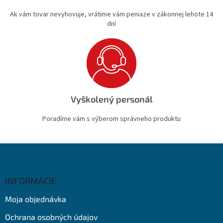
Ak vám tovar nevyhovuje, vrátime vám peniaze v zákonnej lehote 14
dní
Vyškolený personál
Poradíme vám s výberom správneho produktu
Z
á
p
ä
INFORMÁCIE
t
Moja objednávka
i
e
Ochrana osobných údajov