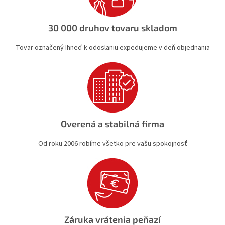
p
r
v
30 000 druhov tovaru skladom
k
y
Tovar označený Ihneď k odoslaniu expedujeme v deň objednania
v
ý
p
i
s
u
Overená a stabilná firma
Od roku 2006 robíme všetko pre vašu spokojnosť
Záruka vrátenia peňazí