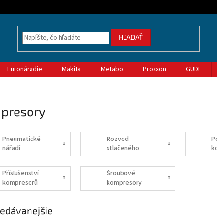
HĽADAŤ
Euronáradie
Makita
Metabo
Proxxon
GÜDE
presory
Pneumatické
Rozvod
P
nářadí
stlačeného
k
vzduchu
Příslušenství
Šroubové
kompresorů
kompresory
edávanejšie