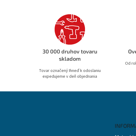
30 000 druhov tovaru
Ove
skladom
Od ro
Tovar označený Ihneď k odoslaniu
expedujeme v deň objednania
Z
á
p
ä
t
INFORM
i
e