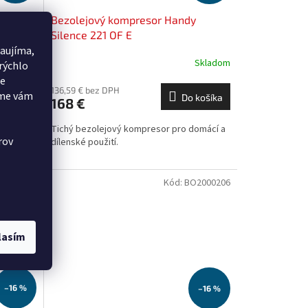
AR PRO
Bezolejový kompresor Handy
Silence 221 OF E
aujíma,
ypredané
Skladom
rýchlo
še
136,59 € bez DPH
eme vám
 košíka
Do košíka
168 €
elem pro
Tichý bezolejový kompresor pro domácí a
rov
 V model
dílenské použití.
u.
O2003731
Kód:
BO2000206
lasím
–16 %
–16 %