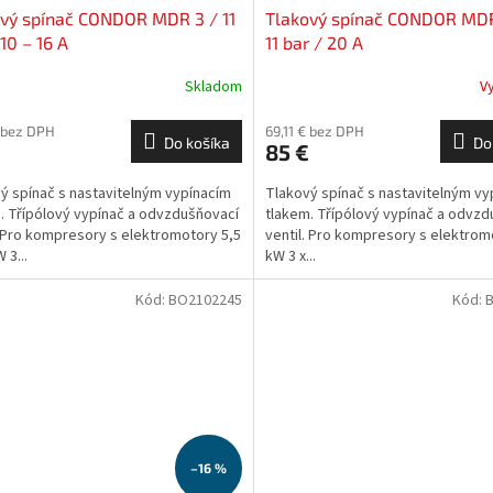
vý spínač CONDOR MDR 3 / 11
Tlakový spínač CONDOR MDR
 10 – 16 A
11 bar / 20 A
Skladom
V
€ bez DPH
69,11 € bez DPH
Do košíka
Do
85 €
ý spínač s nastavitelným vypínacím
Tlakový spínač s nastavitelným vy
. Třípólový vypínač a odvzdušňovací
tlakem. Třípólový vypínač a odvzd
. Pro kompresory s elektromotory 5,5
ventil. Pro kompresory s elektrom
 3...
kW 3 x...
Kód:
BO2102245
Kód:
–16 %