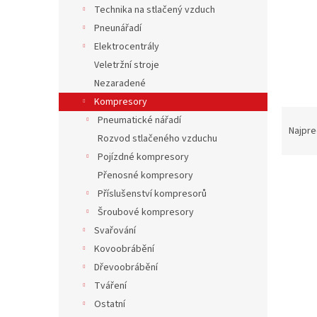
Technika na stlačený vzduch
Pneunářadí
Elektrocentrály
Veletržní stroje
Nezaradené
Kompresory
R
Pneumatické nářadí
a
Najpre
Rozvod stlačeného vzduchu
d
Pojízdné kompresory
e
V
n
Přenosné kompresory
ý
i
Příslušenství kompresorů
p
e
Šroubové kompresory
i
p
Svařování
s
r
Kovoobrábění
p
o
Dřevoobrábění
r
d
o
u
Tváření
d
k
Ostatní
u
t