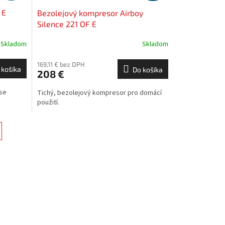
 E
Bezolejový kompresor Airboy
Silence 221 OF E
Skladom
Skladom
169,11 € bez DPH
 košíka
Do košíka
208 €
 se
Tichý, bezolejový kompresor pro domácí
použití.