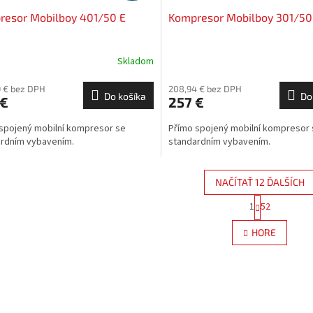
resor Mobilboy 401/50 E
Kompresor Mobilboy 301/50
Skladom
 € bez DPH
208,94 € bez DPH
Do košíka
Do
 €
257 €
spojený mobilní kompresor se
Přímo spojený mobilní kompresor
rdním vybavením.
standardním vybavením.
NAČÍTAŤ 12 ĎALŠÍCH
S
1
52
O
t
r
v
HORE
á
l
n
á
k
d
o
a
v
c
a
i
n