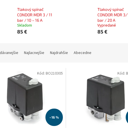
Tlakový spínač
Tlakový spínač
CONDOR MDR 3 / 11
CONDOR MDR 3/11
bar / 10 – 16 A
bar / 20 A
Skladom
Vypredané
85 €
85 €
dávanejšie
Najlacnejšie
Najdrahšie
Abecedne
Kód:
BO210305
Kód:
–16 %