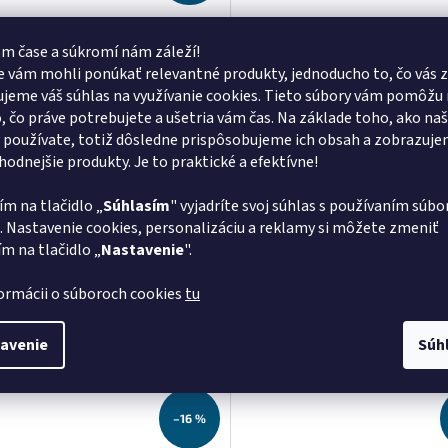
vý spínač NEMA 400 V / 12
Navíjecí buben s kabelem K
4x1/4")
5 × 1,5/20 m, 400 V
SERVIS
m čase a súkromí nám záleží!
EXCLUSIVE
 vám mohli ponúkať relevantné produkty, jednoducho to, čo vás z
Skladom
V
jeme váš súhlas na využívanie cookies. Tieto súbory vám pomôžu 
o, čo práve potrebujete a ušetria vám čas. Na základe toho, ako na
€ bez DPH
363,41 € bez DPH
 používate, totiž dôsledne prispôsobujeme ich obsah a zobrazuj
Do košíka
Do
447 €
vhodnejšie produkty. Je to praktické a efektívne!
ní tlakový spínač Nema do 12 bar.
Automatický navíjecí buben s kab
ím na tlačidlo „
Súhlasím
" vyjadríte svoj súhlas s používaním súbo
dílenské i průmyslové využití. 400
s 5 × 16 A CEE zástrčkou a zásuvko
. Nastavenie cookies, personalizáciu a reklamy si môžete zmeniť
ím na tlačidlo „
Nastavenie
".
Kód:
BO2003741
Kód:
B
formácii o súboroch cookies
tu
avenie
Súh
–16 %