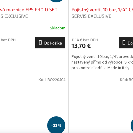
ová maznice FPS PRO D SET
Pojistný ventil 10 bar, 1/4", C
IS EXCLUSIVE
SERVIS EXCLUSIVE
Skladom
€ bez DPH
11,14 € bez DPH
Do košíka
Do
13,70 €
Pojistný ventil 10 bar, 1/4", proved
nastavený přímo od výrobce. S k
pro kontrolní odfuk. Made in Italy.
Kód:
BO220404
Kód:
B
–22 %