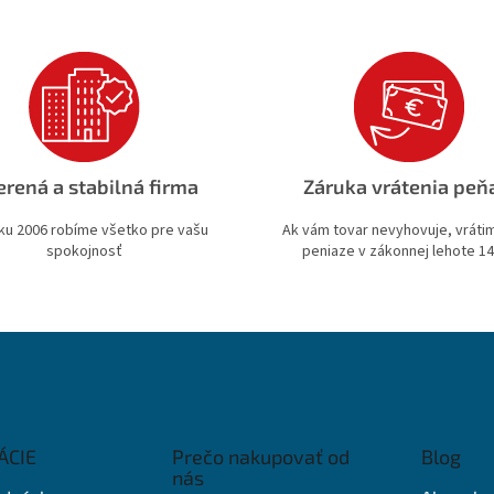
rená a stabilná firma
Záruka vrátenia peň
ku 2006 robíme všetko pre vašu
Ak vám tovar nevyhovuje, vrát
spokojnosť
peniaze v zákonnej lehote 14
ÁCIE
Prečo nakupovať od
Blog
nás