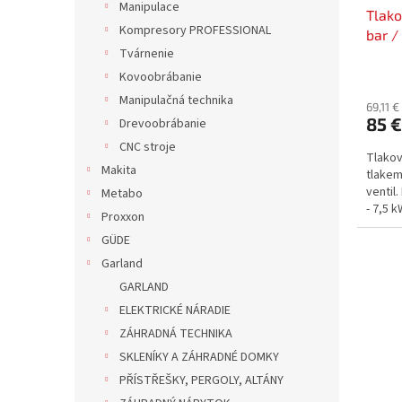
Manipulace
Tlako
k
o
Kompresory PROFESSIONAL
bar /
t
v
Tvárnenie
o
v
Kovoobrábanie
Manipulačná technika
69,11 
85 €
Drevoobrábanie
CNC stroje
Tlakov
Makita
tlakem
ventil
Metabo
- 7,5 kW
Proxxon
GÜDE
Garland
GARLAND
ELEKTRICKÉ NÁRADIE
ZÁHRADNÁ TECHNIKA
SKLENÍKY A ZÁHRADNÉ DOMKY
PŘÍSTŘEŠKY, PERGOLY, ALTÁNY