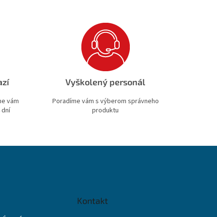
azí
Vyškolený personál
ime vám
Poradíme vám s výberom správneho
 dní
produktu
Kontakt