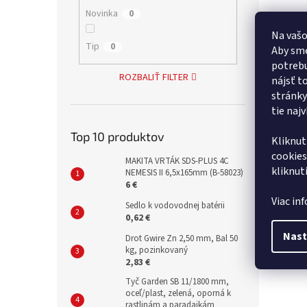
Novinka
0
Tlako
bar (
Na vašo
Tip
0
Aby sme
potrebu
ROZBALIŤ FILTER
nájsť t
25,20 
stránky
31 €
tie naj
Kvalit
Top 10 produktov
Kliknut
cookies
MAKITA VRTÁK SDS-PLUS 4C
kliknut
NEMESIS II 6,5x165mm (B-58023)
6 €
Viac in
Sedlo k vodovodnej batérii
0,62 €
Nast
Drot Gwire Zn 2,50 mm, Bal 50
kg, pozinkovaný
2,83 €
Tyč Garden SB 11/1800 mm,
oceľ/plast, zelená, oporná k
rastlinám a paradajkám