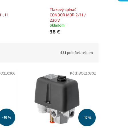
Tlakový spínač
, 11
CONDOR MDR 2/11 /
230 V
Skladom
38 €
621
položiek celkom
BO210306
Kód:
BO210302
–16 %
–17 %