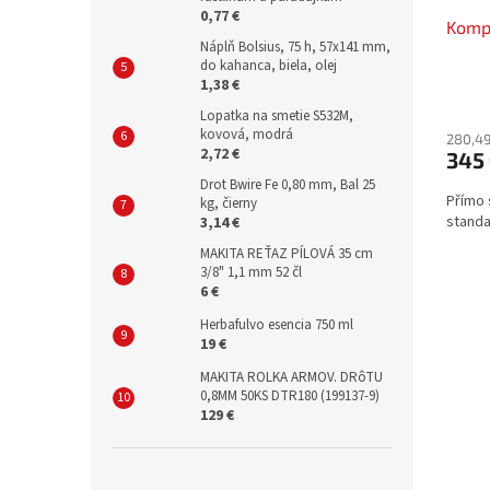
0,77 €
Komp
Náplň Bolsius, 75 h, 57x141 mm,
do kahanca, biela, olej
1,38 €
Lopatka na smetie S532M,
kovová, modrá
280,49
2,72 €
345
Drot Bwire Fe 0,80 mm, Bal 25
Přímo 
kg, čierny
standa
3,14 €
MAKITA REŤAZ PÍLOVÁ 35 cm
3/8" 1,1 mm 52 čl
6 €
Herbafulvo esencia 750 ml
19 €
MAKITA ROLKA ARMOV. DRôTU
0,8MM 50KS DTR180 (199137-9)
129 €