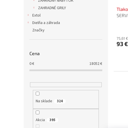
ZÁHRADNÝ NÁBYTOK
ZAHRADNÉ GRILY
Tlak
Extol
SERV
Dielňa a záhrada
Značky
75,61 
93 €
Cena
0
€
18052
€
Na sklade
324
Akcia
395