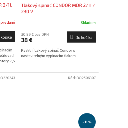
 3/11,
Tlakový spínač CONDOR MDR 2/11 /
230 V
ypredané
Skladom
30,89 € bez DPH
 košíka
Do košíka
38 €
pínacím
Kvalitní tlakový spínač Condor s
ušňovací
nastavitelným vypínacím tlakem.
otory 7,5
BO220243
Kód:
BO2506307
–11 %