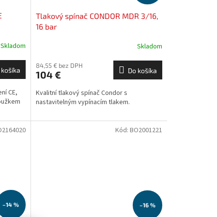
E
Tlakový spínač CONDOR MDR 3/16,
16 bar
Skladom
Skladom
84,55 € bez DPH
 košíka
Do košíka
104 €
ení CE,
Kvalitní tlakový spínač Condor s
roužkem
nastavitelným vypínacím tlakem.
O2164020
Kód:
BO2001221
–14 %
–16 %