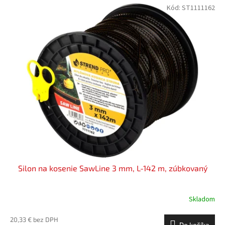
Kód:
ST1111162
Silon na kosenie SawLine 3 mm, L-142 m, zúbkovaný
Skladom
20,33 € bez DPH
Do košíka