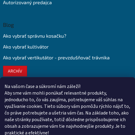
Autorizovaný predajca
Blog
Ako vybrať správnu kosačku?
Ako vybrať kultivátor
Ako vybrať vertikutátor - prevzdušňovač trávnika
ARCHÍV
Na vašom čase a súkromí nám záleží!
Kontakt
Aby sme vám mohli ponúkať relevantné produkty,
jednoducho to, čo vás zaujíma, potrebujeme váš súhlas na
obchod
@
euroshopy.sk
využívanie cookies. Tieto súbory vám pomôžu rýchlo nájsť to,
0911 931 019
čo práve potrebujete a ušetria vám čas. Na základe toho, ako
naše stránky používate, totiž dôsledne prispôsobujeme ich
0911 931 019
obsah a zobrazujeme vám tie najvhodnejšie produkty. Je to
Facebook Euroshopy
praktické a efektívne!