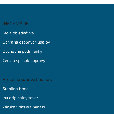
Z
á
p
ä
INFORMÁCIE
t
Moja objednávka
i
e
Ochrana osobných údajov
Obchodné podmienky
Cena a spôsob dopravy
Prečo nakupovať od nás
Stabilná firma
Iba originálny tovar
Záruka vrátenia peňazí