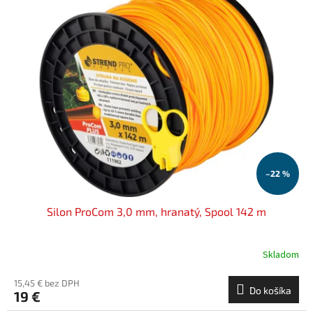
–22 %
Silon ProCom 3,0 mm, hranatý, Spool 142 m
Skladom
15,45 € bez DPH
Do košíka
19 €