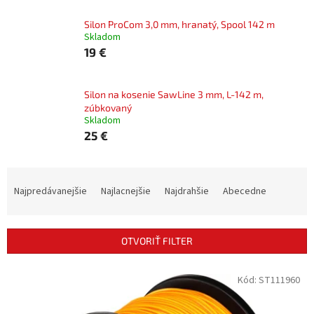
Silon ProCom 3,0 mm, hranatý, Spool 142 m
Skladom
19 €
Silon na kosenie SawLine 3 mm, L-142 m,
zúbkovaný
Skladom
25 €
R
a
Najpredávanejšie
Najlacnejšie
Najdrahšie
Abecedne
d
e
n
OTVORIŤ FILTER
i
e
V
Kód:
ST111960
p
ý
r
p
o