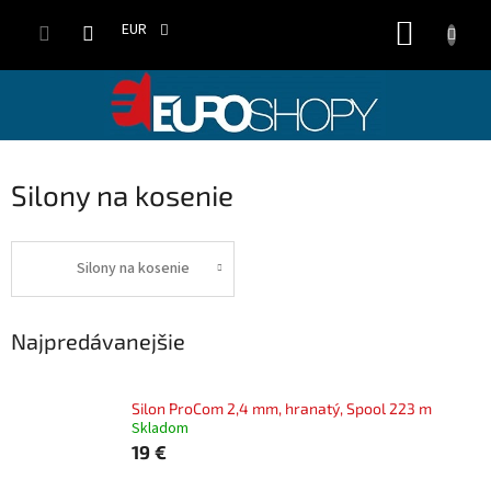
Prejsť
NÁKUP
na
EUR
obsah
KOŠÍK
Silony na kosenie
Silony na kosenie
Najpredávanejšie
Silon ProCom 2,4 mm, hranatý, Spool 223 m
Skladom
19 €