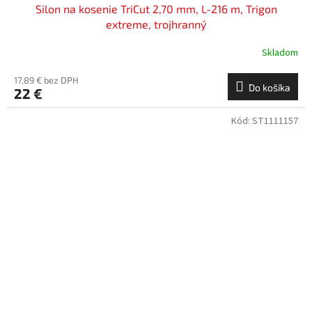
Silon na kosenie TriCut 2,70 mm, L-216 m, Trigon
extreme, trojhranný
Skladom
17,89 € bez DPH
Do košíka
22 €
Kód:
ST1111157