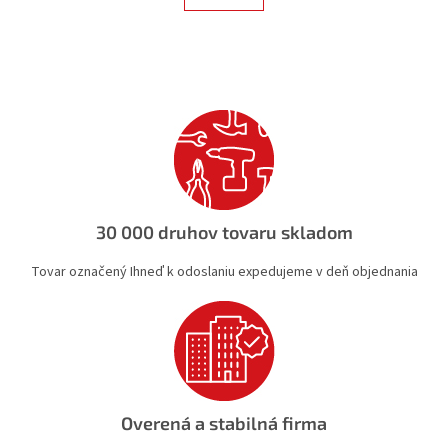
á
k
d
o
v
a
a
c
n
i
i
e
e
p
r
v
k
y
v
30 000 druhov tovaru skladom
ý
p
Tovar označený Ihneď k odoslaniu expedujeme v deň objednania
i
s
u
Overená a stabilná firma