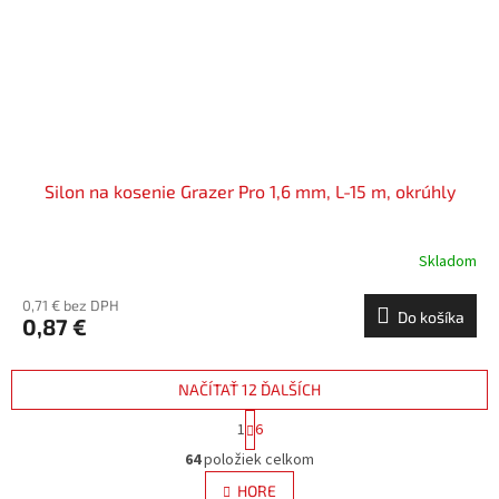
Silon na kosenie Grazer Pro 1,6 mm, L-15 m, okrúhly
Skladom
0,71 € bez DPH
Do košíka
0,87 €
NAČÍTAŤ 12 ĎALŠÍCH
S
1
6
t
O
r
64
položiek celkom
v
á
l
HORE
n