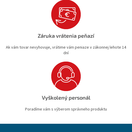
Záruka vrátenia peňazí
Ak vám tovar nevyhovuje, vrátime vám peniaze v zákonnej lehote 14
dní
Vyškolený personál
Poradíme vám s výberom správneho produktu
Z