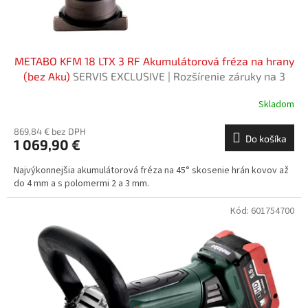
t
o
v
METABO KFM 18 LTX 3 RF Akumulátorová fréza na hrany
(bez Aku)
SERVIS EXCLUSIVE | Rozšírenie záruky na 3
roky zadarmo
Skladom
869,84 € bez DPH
Do košíka
1 069,90 €
Najvýkonnejšia akumulátorová fréza na 45° skosenie hrán kovov až
do 4 mm a s polomermi 2 a 3 mm.
Kód:
601754700