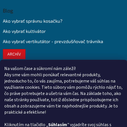
Blog
Ako vybrať správnu kosačku?
Ako vybrať kultivátor
Ako vybrať vertikutátor - prevzdušňovač trávnika
ARCHÍV
Na vašom čase a súkromí nám záleží!
Kontakt
Aby sme vám mohli ponúkať relevantné produkty,
jednoducho to, čo vás zaujíma, potrebujeme váš súhlas na
obchod
@
euroshopy.sk
využívanie cookies. Tieto súbory vám pomôžu rýchlo nájsť to,
0911 931 019
čo práve potrebujete a ušetria vám čas. Na základe toho, ako
naše stránky používate, totiž dôsledne prispôsobujeme ich
0911 931 019
obsah a zobrazujeme vám tie najvhodnejšie produkty. Je to
Facebook Euroshopy
praktické a efektívne!
Kliknutím na tlačidlo „
Súhlasím
" vyjadríte svoj súhlas s
Prijímame online platby