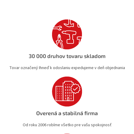
l
á
d
a
c
i
e
p
r
v
30 000 druhov tovaru skladom
k
y
Tovar označený Ihneď k odoslaniu expedujeme v deň objednania
v
ý
p
i
s
u
Overená a stabilná firma
Od roku 2006 robíme všetko pre vašu spokojnosť