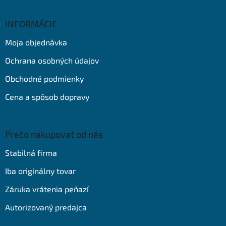
á
p
ä
INFORMÁCIE
t
Moja objednávka
i
e
Ochrana osobných údajov
Obchodné podmienky
Cena a spôsob dopravy
Prečo nakupovať od nás
Stabilná firma
Iba originálny tovar
Záruka vrátenia peňazí
Autorizovaný predajca