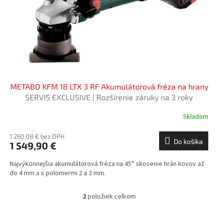
METABO KFM 18 LTX 3 RF Akumulátorová fréza na hrany
SERVIS EXCLUSIVE | Rozšírenie záruky na 3 roky
zadarmo
Skladom
1 260,08 € bez DPH
Do košíka
1 549,90 €
Najvýkonnejšia akumulátorová fréza na 45° skosenie hrán kovov až
do 4 mm a s polomermi 2 a 3 mm.
2
položiek celkom
O
v