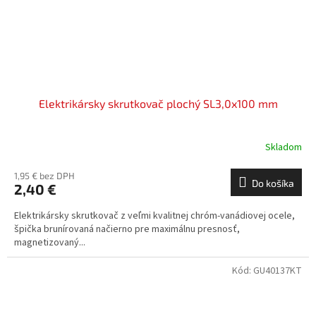
Elektrikársky skrutkovač plochý SL3,0x100 mm
Skladom
1,95 € bez DPH
Do košíka
2,40 €
Elektrikársky skrutkovač z veľmi kvalitnej chróm-vanádiovej ocele,
špička brunírovaná načierno pre maximálnu presnosť,
magnetizovaný...
Kód:
GU40137KT