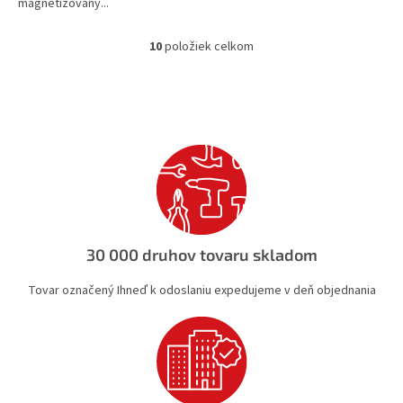
magnetizovaný...
10
položiek celkom
O
v
l
á
d
a
c
i
e
p
r
v
30 000 druhov tovaru skladom
k
y
Tovar označený Ihneď k odoslaniu expedujeme v deň objednania
v
ý
p
i
s
u