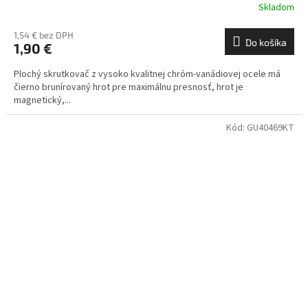
Skladom
1,54 € bez DPH
Do košíka
1,90 €
Plochý skrutkovač z vysoko kvalitnej chróm-vanádiovej ocele má
čierno brunírovaný hrot pre maximálnu presnosť, hrot je
magnetický,...
Kód:
GU40469KT