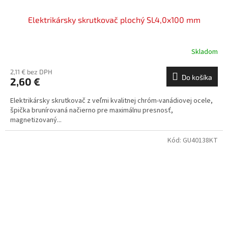
Elektrikársky skrutkovač plochý SL4,0x100 mm
Skladom
2,11 € bez DPH
Do košíka
2,60 €
Elektrikársky skrutkovač z veľmi kvalitnej chróm-vanádiovej ocele,
špička brunírovaná načierno pre maximálnu presnosť,
magnetizovaný...
Kód:
GU40138KT