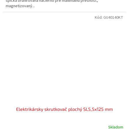
špička brunírovaná načierno pre maximálnu presnosť,
magnetizovaný...
Kód:
GU40140KT
Elektrikársky skrutkovač plochý SL5,5x125 mm
Skladom