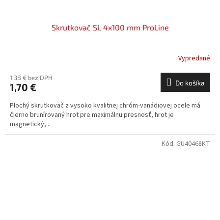
Skrutkovač SL 4x100 mm ProLine
Vypredané
1,38 € bez DPH
Do košíka
1,70 €
Plochý skrutkovač z vysoko kvalitnej chróm-vanádiovej ocele má
čierno brunírovaný hrot pre maximálnu presnosť, hrot je
magnetický,...
Kód:
GU40468KT