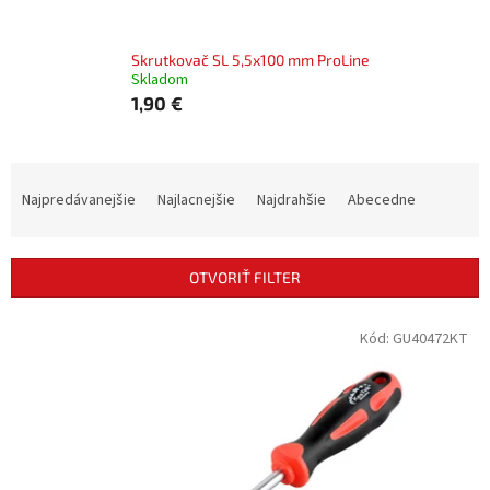
Skrutkovač SL 5,5x100 mm ProLine
Skladom
1,90 €
R
a
Najpredávanejšie
Najlacnejšie
Najdrahšie
Abecedne
d
e
n
OTVORIŤ FILTER
i
e
V
Kód:
GU40472KT
p
ý
r
p
o
i
d
s
u
p
k
r
t