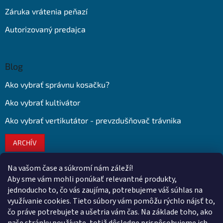
Záruka vrátenia peňazí
Autorizovaný predajca
Blog
Ako vybrať správnu kosačku?
Ako vybrať kultivátor
Ako vybrať vertikutátor - prevzdušňovač trávnika
ARCHÍV
Na vašom čase a súkromí nám záleží!
Kontakt
Aby sme vám mohli ponúkať relevantné produkty,
jednoducho to, čo vás zaujíma, potrebujeme váš súhlas na
obchod
@
euroshopy.sk
využívanie cookies. Tieto súbory vám pomôžu rýchlo nájsť to,
0911 931 019
čo práve potrebujete a ušetria vám čas. Na základe toho, ako