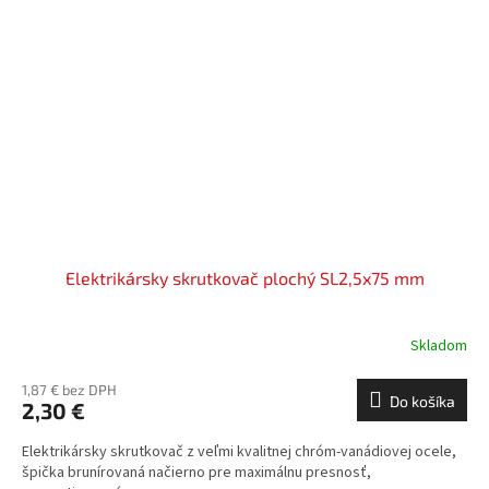
Elektrikársky skrutkovač plochý SL2,5x75 mm
Skladom
1,87 € bez DPH
Do košíka
2,30 €
Elektrikársky skrutkovač z veľmi kvalitnej chróm-vanádiovej ocele,
špička brunírovaná načierno pre maximálnu presnosť,