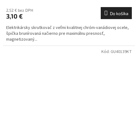
2,52 € bez DPH
Do košíka
3,10 €
Elektrikársky skrutkovač z veľmi kvalitnej chróm-vanádiovej ocele,
špička brunírovaná načierno pre maximálnu presnosť,
magnetizovaný...
Kód:
GU40139KT