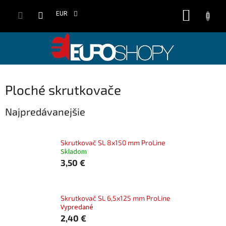
Prejsť
NÁKUP
na
EUR
obsah
KOŠÍK
Ploché skrutkovače
Najpredávanejšie
Skrutkovač SL 8x150 mm ProLine
Skladom
3,50 €
Skrutkovač SL 6,5x125 mm ProLine
Vypredané
2,40 €