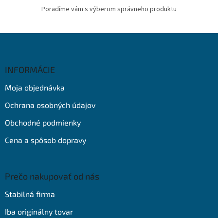
Poradíme vám s výberom správneho produktu
Z
á
p
ä
INFORMÁCIE
t
Moja objednávka
i
e
Ochrana osobných údajov
Obchodné podmienky
Cena a spôsob dopravy
Prečo nakupovať od nás
Stabilná firma
Iba originálny tovar