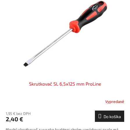
Skrutkovač SL 6,5x125 mm ProLine
Vypredané
1,95 € bez DPH
Do košíka
2,40 €
Plochý skrutkovač z vysoko kvalitnej chróm-vanádiovej ocele má