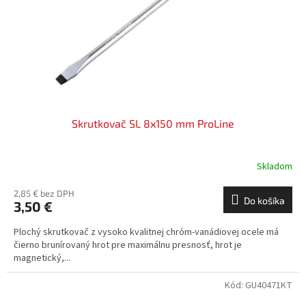
o
o
d
v
u
k
t
o
v
Skrutkovač SL 8x150 mm ProLine
Skladom
2,85 € bez DPH
Do košíka
3,50 €
Plochý skrutkovač z vysoko kvalitnej chróm-vanádiovej ocele má
čierno brunírovaný hrot pre maximálnu presnosť, hrot je
magnetický,...
Kód:
GU40471KT