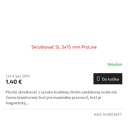
Skrutkovač SL 3x75 mm ProLine
Skladom
1,14 € bez DPH
Do košíka
1,40 €
Plochý skrutkovač z vysoko kvalitnej chróm-vanádiovej ocele má
čierno brunírovaný hrot pre maximálnu presnosť, hrot je
magnetický,...
Kód:
GU40141KT