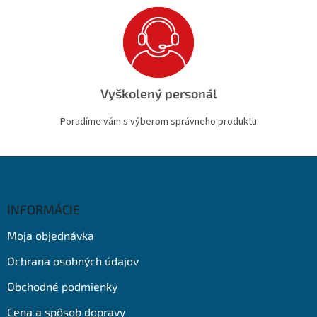
Vyškolený personál
Poradíme vám s výberom správneho produktu
Z
á
p
ä
INFORMÁCIE
t
Moja objednávka
i
e
Ochrana osobných údajov
Obchodné podmienky
Cena a spôsob dopravy