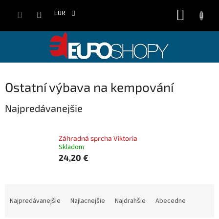
Prejsť
NÁKUP
na
EUR
obsah
KOŠÍK
Ostatní výbava na kempování
Najpredávanejšie
Záhradná sprcha Viktoria
Skladom
24,20 €
R
a
Najpredávanejšie
Najlacnejšie
Najdrahšie
Abecedne
d