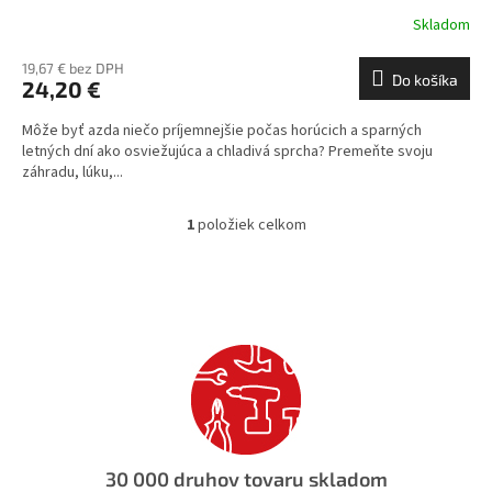
Skladom
19,67 € bez DPH
Do košíka
24,20 €
Môže byť azda niečo príjemnejšie počas horúcich a sparných
letných dní ako osviežujúca a chladivá sprcha? Premeňte svoju
záhradu, lúku,...
1
položiek celkom
O
v
l
á
d
a
c
i
e
p
r
v
30 000 druhov tovaru skladom
k