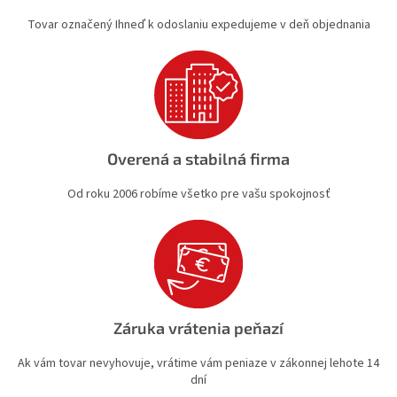
y
Tovar označený Ihneď k odoslaniu expedujeme v deň objednania
v
ý
p
i
s
u
Overená a stabilná firma
Od roku 2006 robíme všetko pre vašu spokojnosť
Záruka vrátenia peňazí
Ak vám tovar nevyhovuje, vrátime vám peniaze v zákonnej lehote 14
dní