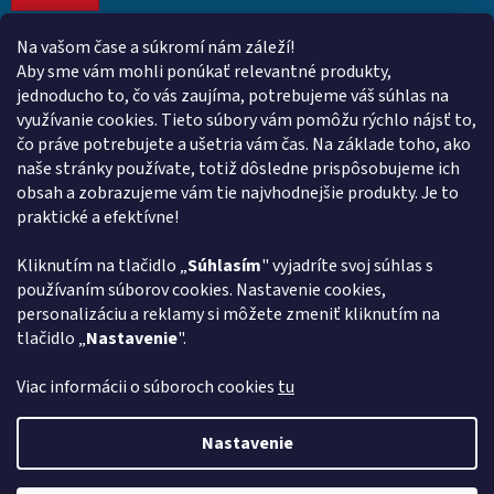
Na vašom čase a súkromí nám záleží!
Kontakt
Aby sme vám mohli ponúkať relevantné produkty,
jednoducho to, čo vás zaujíma, potrebujeme váš súhlas na
obchod
@
euroshopy.sk
využívanie cookies. Tieto súbory vám pomôžu rýchlo nájsť to,
0911 931 019
čo práve potrebujete a ušetria vám čas. Na základe toho, ako
naše stránky používate, totiž dôsledne prispôsobujeme ich
0911 931 019
obsah a zobrazujeme vám tie najvhodnejšie produkty. Je to
Facebook Euroshopy
praktické a efektívne!
Kliknutím na tlačidlo „
Súhlasím
" vyjadríte svoj súhlas s
Prijímame online platby
používaním súborov cookies. Nastavenie cookies,
personalizáciu a reklamy si môžete zmeniť kliknutím na
tlačidlo „
Nastavenie
".
Viac informácii o súboroch cookies
tu
Vytvoril Shoptet
Nastavenie